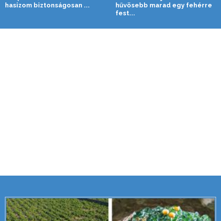
hasizom biztonságosan ...
hűvösebb marad egy fehérre
fest...