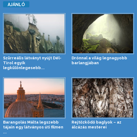
AJÁNLÓ
Szürreális látványt nyújt Dél-
Drónnal a világ legnagyobb
Tirol egyik
barlangjában
legkülönlegesebb...
Barangolás Málta legszebb
Rejtőzködő baglyok – az
tájain egy látványos úti filmen
álcázás mesterei
...