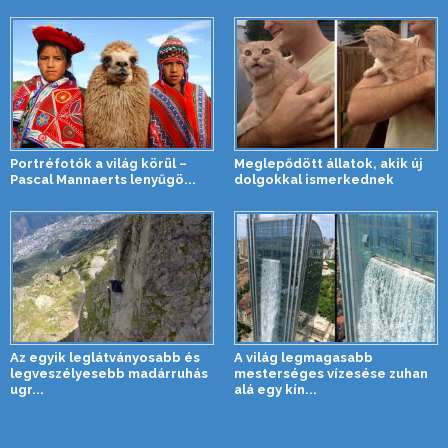
Portréfotók a világ körül –
Meglepődött állatok, akik új
Pascal Mannaerts lenyűgö...
dolgokkal ismerkednek
Az egyik leglátványosabb és
A világ legmagasabb
legveszélyesebb madárruhás
mesterséges vízesése zuhan
ugr...
alá egy kín...