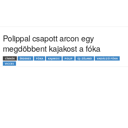
Polippal csapott arcon egy
megdöbbent kajakost a fóka
CÍMKÉK
ÉRDEKES
FÓKA
KAJAKOS
POLIP
ÚJ-ZÉLAND
VADÁSZÓ FÓKA
VICCES