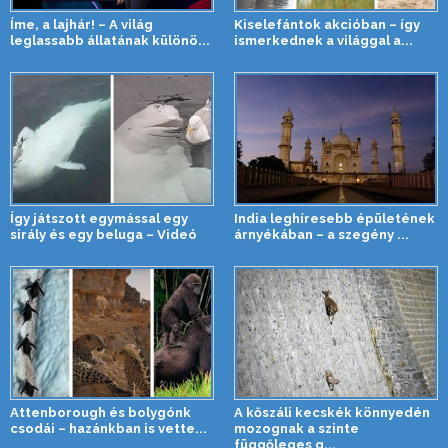
Íme, a lajhár! – A világ
Kiselefántok akcióban – így
leglassabb állatának különö...
ismerkednek a világgal a...
Így játszott egymással egy
India leghíresebb épületének
sirály és egy beluga – Videó
árnyékában – a szegény ...
Attenborough és bolygónk
A kőszáli kecskék könnyedén
csodái – hazánkban is vette...
mozognak a szinte
függőleges g...