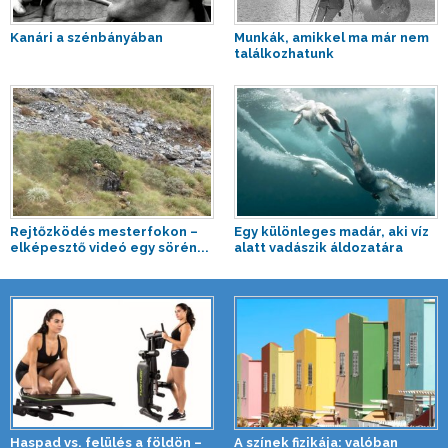
Kanári a szénbányában
Munkák, amikkel ma már nem
találkozhatunk
Rejtőzködés mesterfokon –
Egy különleges madár, aki víz
elképesztő videó egy sörén...
alatt vadászik áldozatára
Haspad vs. felülés a földön –
A színek fizikája: valóban