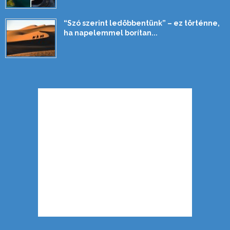
“Szó szerint ledöbbentünk” – ez történne,
ha napelemmel borítan...