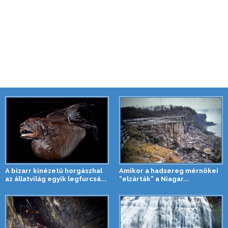
A bizarr kinézetű horgászhal
Amikor a hadsereg mérnökei
az állatvilág egyik legfurcsá...
“elzárták” a Niagar...