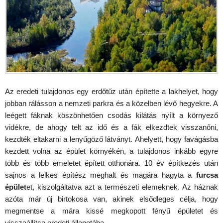
Az eredeti tulajdonos egy erdőtűz után építette a lakhelyet, hogy
jobban rálásson a nemzeti parkra és a közelben lévő hegyekre. A
leégett fáknak köszönhetően csodás kilátás nyílt a környező
vidékre, de ahogy telt az idő és a fák elkezdtek visszanőni,
kezdték eltakarni a lenyűgöző látványt. Ahelyett, hogy favágásba
kezdett volna az épület környékén, a tulajdonos inkább egyre
több és több emeletet épített otthonára. 10 év építkezés után
sajnos a lelkes építész meghalt és magára hagyta a
furcsa
épület
et, kiszolgáltatva azt a természeti elemeknek. Az háznak
azóta már új birtokosa van, akinek elsődleges célja, hogy
megmentse a mára kissé megkopott fényű épületet és
visszaállítsa eredeti állapotába.