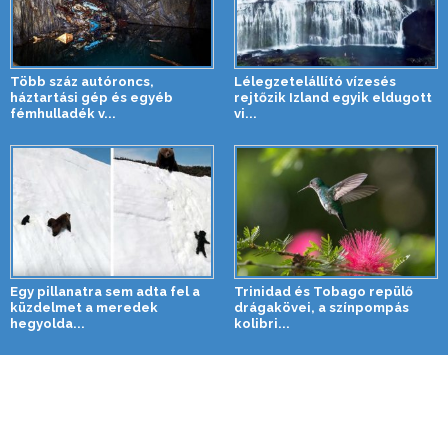
Több száz autóroncs,
Lélegzetelállító vízesés
háztartási gép és egyéb
rejtőzik Izland egyik eldugott
fémhulladék v...
vi...
Egy pillanatra sem adta fel a
Trinidad és Tobago repülő
küzdelmet a meredek
drágakövei, a színpompás
hegyolda...
kolibri...