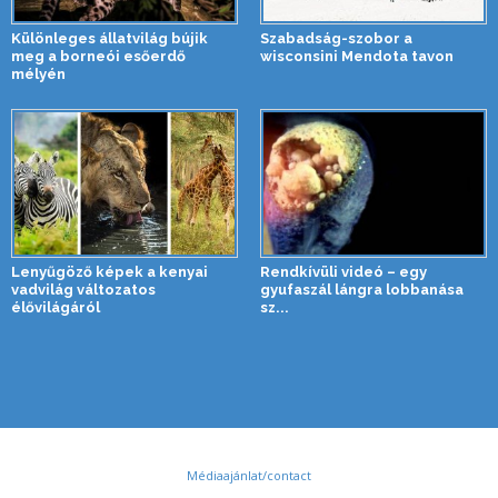
Különleges állatvilág bújik
Szabadság-szobor a
meg a borneói esőerdő
wisconsini Mendota tavon
mélyén
Lenyűgöző képek a kenyai
Rendkívüli videó – egy
vadvilág változatos
gyufaszál lángra lobbanása
élővilágáról
sz...
Médiaajánlat/contact