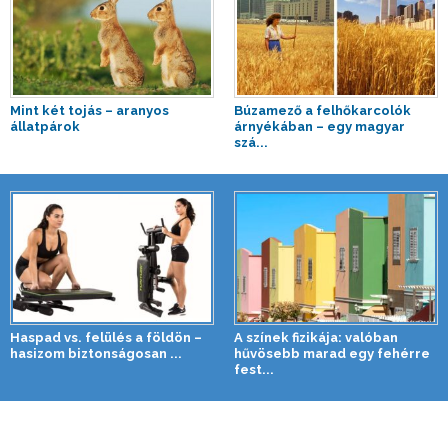
Mint két tojás – aranyos
Búzamező a felhőkarcolók
állatpárok
árnyékában – egy magyar
szá...
Haspad vs. felülés a földön –
A színek fizikája: valóban
hasizom biztonságosan ...
hűvösebb marad egy fehérre
fest...