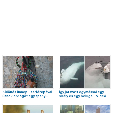
Különös ünnep – tarlórépával
Így játszott egymással egy
űznek ördögöt egy spany...
sirály és egy beluga – Videó