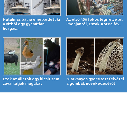
Hatalmas bálna emelkedett ki
Az első 360 fokos légifelvétel
a vízből egy gyanútlan
Phenjanról, Észak-Korea főv...
horgás...
Ezek az állatok egy kicsit sem
8 látványos gyorsított felvétel
zavartatják magukat
a gombák növekedéséről