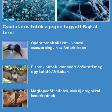
Kedvenc
Csodálatos fotók a jégbe fagyott Bajkál-
tóról
Operatőrnek állt két kíváncsi
császárpingvin az Antarktiszon
Bizarr kinézetű denevért örökített meg
egy kutató Afrikában
Meglepődött állatok, akik új dolgokkal
ismerkednek