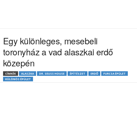
Egy különleges, mesebeli
toronyház a vad alaszkai erdő
közepén
CÍMKÉK
ALASZKA
DR. SEUSS HOUSE
ÉPÍTÉSZET
ERDŐ
FURCSA ÉPÜLET
KÜLÖNÖS ÉPÜLET