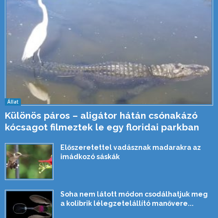
Állat
Különös páros – aligátor hátán csónakázó
kócsagot filmeztek le egy floridai parkban
Előszeretettel vadásznak madarakra az
imádkozó sáskák
Soha nem látott módon csodálhatjuk meg
a kolibrik lélegzetelállító manővere...