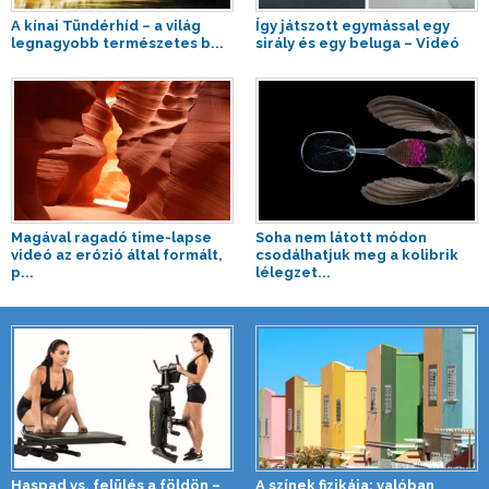
A kínai Tündérhíd – a világ
Így játszott egymással egy
legnagyobb természetes b...
sirály és egy beluga – Videó
Magával ragadó time-lapse
Soha nem látott módon
videó az erózió által formált,
csodálhatjuk meg a kolibrik
p...
lélegzet...
Haspad vs. felülés a földön –
A színek fizikája: valóban