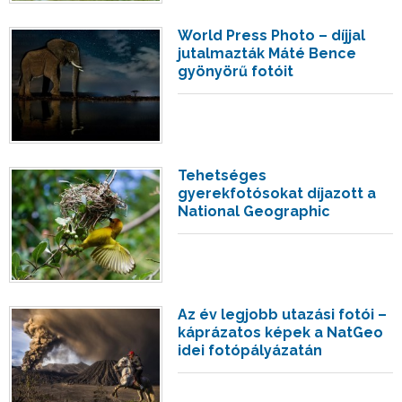
World Press Photo – díjjal
jutalmazták Máté Bence
gyönyörű fotóit
Tehetséges
gyerekfotósokat díjazott a
National Geographic
Az év legjobb utazási fotói –
káprázatos képek a NatGeo
idei fotópályázatán