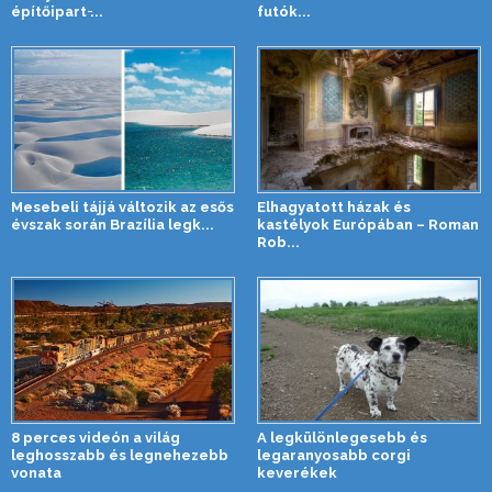
építőipart ̵...
futók...
Mesebeli tájjá változik az esős
Elhagyatott házak és
évszak során Brazília legk...
kastélyok Európában – Roman
Rob...
8 perces videón a világ
A legkülönlegesebb és
leghosszabb és legnehezebb
legaranyosabb corgi
vonata
keverékek