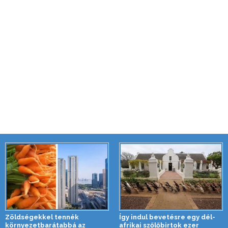
Zöldségekkel tennék
Így indul bevetésre egy dél-
környezetbarátabbá az
afrikai szőlőbirtok ezer