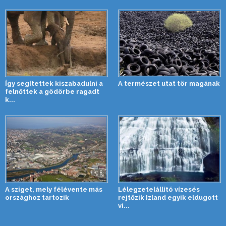
Így segítettek kiszabadulni a
A természet utat tör magának
felnőttek a gödörbe ragadt
k...
A sziget, mely félévente más
Lélegzetelállító vízesés
országhoz tartozik
rejtőzik Izland egyik eldugott
vi...