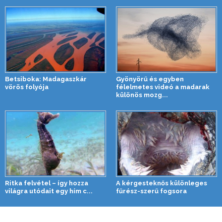
Betsiboka: Madagaszkár
Gyönyörű és egyben
vörös folyója
félelmetes videó a madarak
különös mozg...
Ritka felvétel – így hozza
A kérgesteknős különleges
világra utódait egy hím c...
fűrész-szerű fogsora