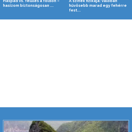
Haspad vs. felülés a földön –
A színek fizikája: valóban
hasizom biztonságosan ...
hűvösebb marad egy fehérre
fest...