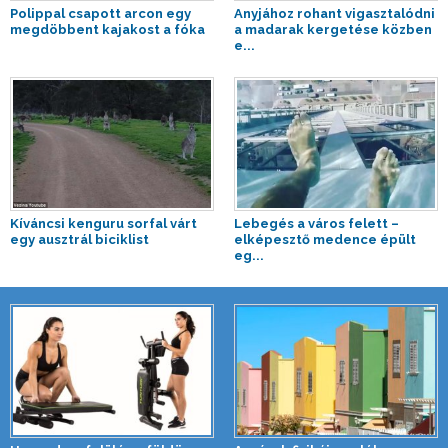
Polippal csapott arcon egy
Anyjához rohant vigasztalódni
megdöbbent kajakost a fóka
a madarak kergetése közben
e...
Kíváncsi kenguru sorfal várt
Lebegés a város felett –
egy ausztrál biciklist
elképesztő medence épült
eg...