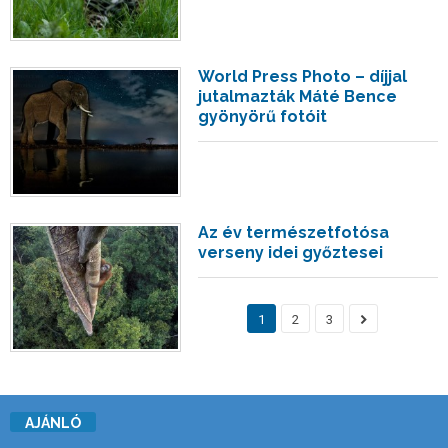
World Press Photo – díjjal
jutalmazták Máté Bence
gyönyörű fotóit
Az év természetfotósa
verseny idei győztesei
1
2
3
AJÁNLÓ