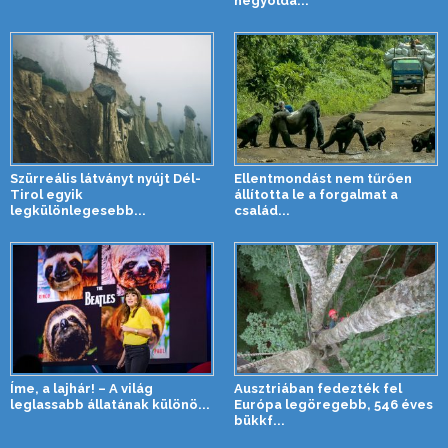
hegyolda...
Szürreális látványt nyújt Dél-
Ellentmondást nem tűrően
Tirol egyik
állította le a forgalmat a
legkülönlegesebb...
család...
Íme, a lajhár! – A világ
Ausztriában fedezték fel
leglassabb állatának különö...
Európa legöregebb, 546 éves
bükkf...