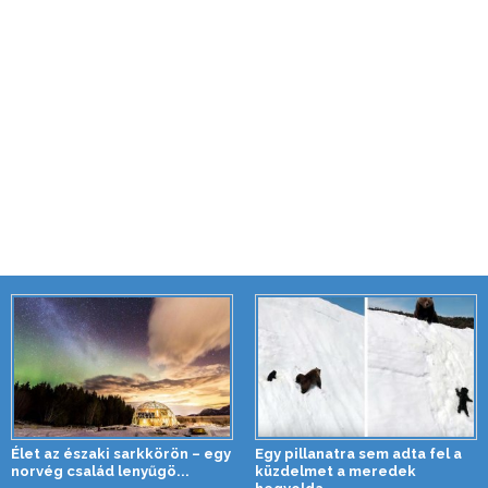
Élet az északi sarkkörön – egy
Egy pillanatra sem adta fel a
norvég család lenyűgö...
küzdelmet a meredek