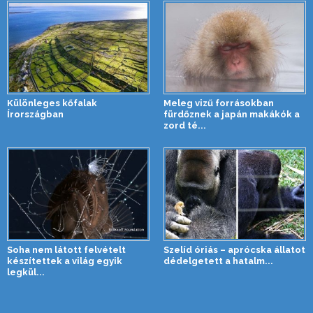
Különleges kőfalak
Meleg vizű forrásokban
Írországban
fürdőznek a japán makákók a
zord té...
Soha nem látott felvételt
Szelíd óriás – aprócska állatot
készítettek a világ egyik
dédelgetett a hatalm...
legkül...