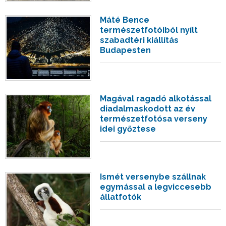
Máté Bence
természetfotóiból nyílt
szabadtéri kiállítás
Budapesten
Magával ragadó alkotással
diadalmaskodott az év
természetfotósa verseny
idei győztese
Ismét versenybe szállnak
egymással a legviccesebb
állatfotók