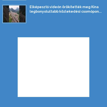
Elképesztő videón örökítették meg Kína
legbonyolultabb közlekedési csomópon...