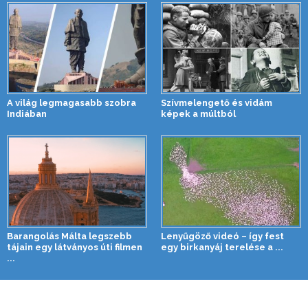
A világ legmagasabb szobra
Szívmelengető és vidám
Indiában
képek a múltból
Barangolás Málta legszebb
Lenyűgöző videó – így fest
tájain egy látványos úti filmen
egy birkanyáj terelése a ...
...