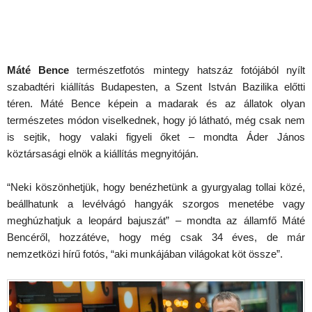
Máté Bence
természetfotós mintegy hatszáz fotójából nyílt
szabadtéri kiállítás Budapesten, a Szent István Bazilika előtti
téren. Máté Bence képein a madarak és az állatok olyan
természetes módon viselkednek, hogy jó látható, még csak nem
is sejtik, hogy valaki figyeli őket – mondta Áder János
köztársasági elnök a kiállítás megnyitóján.
“Neki köszönhetjük, hogy benézhetünk a gyurgyalag tollai közé,
beállhatunk a levélvágó hangyák szorgos menetébe vagy
meghúzhatjuk a leopárd bajuszát” – mondta az államfő Máté
Bencéről, hozzátéve, hogy még csak 34 éves, de már
nemzetközi hírű fotós, “aki munkájában világokat köt össze”.