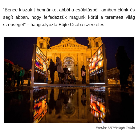
“Bence kiszakít bennünket abból a csőlátásból, amiben élünk és
segít abban, hogy felfedezzük magunk körül a teremtett világ
szépségét” – hangsúlyozta Böjte Csaba szerzetes.
Forrás: MTI/Balogh Zoltán