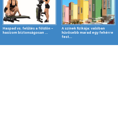
Haspad vs. felülés a földön –
A színek fizikája: valóban
hasizom biztonságosan ...
hűvösebb marad egy fehérre
fest...