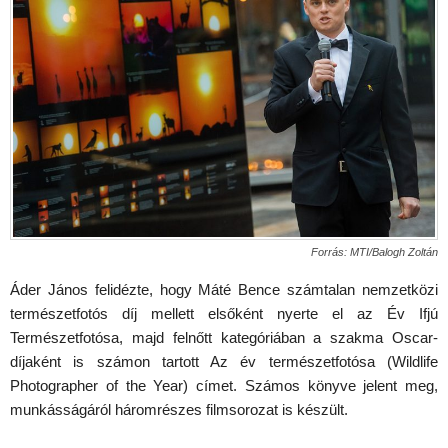
Forrás: MTI/Balogh Zoltán
Áder János felidézte, hogy Máté Bence számtalan nemzetközi
természetfotós díj mellett elsőként nyerte el az Év Ifjú
Természetfotósa, majd felnőtt kategóriában a szakma Oscar-
díjaként is számon tartott Az év természetfotósa (Wildlife
Photographer of the Year) címet. Számos könyve jelent meg,
munkásságáról háromrészes filmsorozat is készült.