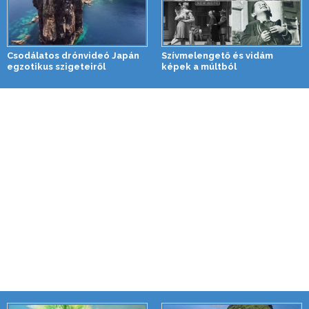
Csodálatos drónvideó Japán
Szívmelengető és vidám
egzotikus szigeteiről
képek a múltból