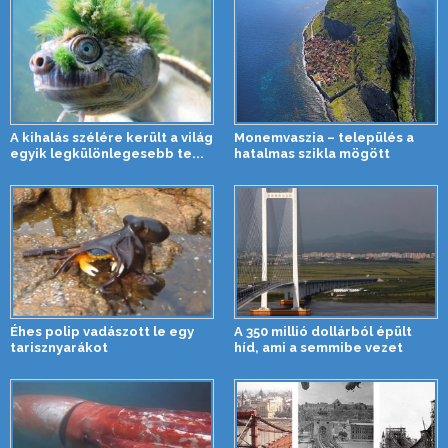
A kihalás szélére került a világ
Monemvaszia – település a
egyik legkülönlegesebb te...
hatalmas szikla mögött
Éhes polip vadászott le egy
A 350 millió dollárból épült
tarisznyarákot
híd, ami a semmibe vezet