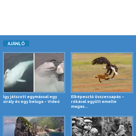
AJÁNLÓ
Így játszott egymással egy
Elképesztő összecsapás –
sirály és egy beluga – Videó
rókával együtt emelte
magas...