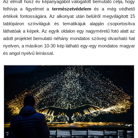
Az elmúlt húsz év képanyagából válogatott bemutató célja, hogy
felhívja a figyelmet a
természetvédelem
és a még védhető
értékek fontosságára. Az alkonyat után belülről megvilágított 15
tablópáron színviláguk és tematikájuk alapján csoportosítva
láthatóak a képek. Az egyik oldalon egy nagyméretű fotó alatt az
adott projektet bemutató néhány mondatos szöveg olvasható hat
nyelven, a másikon 10-30 kép látható egy-egy mondatos magyar
és angol nyelvű leírással.