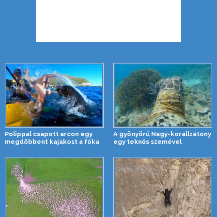
Polippal csapott arcon egy
A gyönyörű Nagy-korallzátony
megdöbbent kajakost a fóka
egy teknős szemével