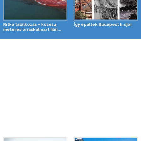
Ritka találkozás – közel 4
Így épültek Budapest hídjai
méteres óriáskalmárt film...