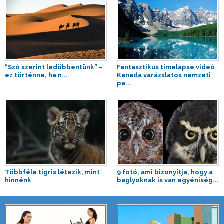
“Szó szerint ledöbbentünk” –
Fantasztikus timelapse videó
ez történne, ha n...
Kanada varázslatos nemzeti
pa...
Többféle tigris létezik, mint
9 fotó, ami bizonyítja, hogy a
hinnénk
baglyoknak is van egyéniség...