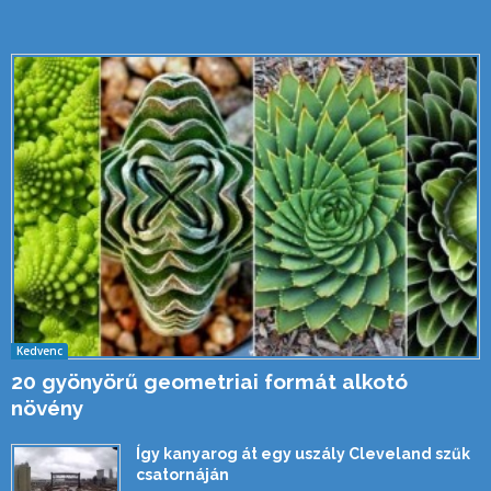
Kedvenc
20 gyönyörű geometriai formát alkotó
növény
Így kanyarog át egy uszály Cleveland szűk
csatornáján