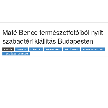
Máté Bence természetfotóiból nyílt
szabadtéri kiállítás Budapesten
CÍMKÉK
ÉRDEKES
KIÁLLÍTÁS
KÜLÖNLEGES
MÁTÉ BENCE
TERMÉSZETFOTÓ
TERMÉSZETVÉDELEM