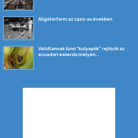
Aligátorfarm az 1920-as években
Valótlannak tűnő “kutyapók” rejtőzik az
ecuadori esőerdő mélyén...