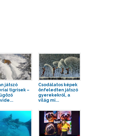
n játszó
Csodálatos képek
riai tigrisek –
önfeledten játszó
űgöző
gyerekekről, a
vide...
világ mi...