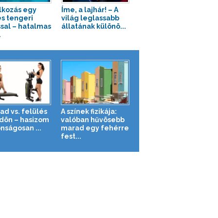
lkozás egy
Íme, a lajhár! – A
s tengeri
világ leglassabb
ssal – hatalmas
állatának különö...
.
ad vs. felülés
A színek fizikája:
ldön – hasizom
valóban hűvösebb
nságosan ...
marad egy fehérre
fest...