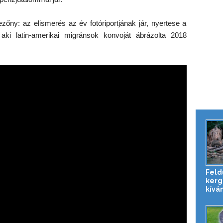
ezőny: az elismerés az év fotóriportjának jár, nyertese a
 aki latin-amerikai migránsok konvoját ábrázolta 2018
Feld
kerg
kíván