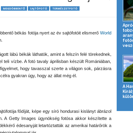
MEGDÖBBENTŐ
SAJTÓFOTÓ
TERMÉSZETFOTÓ
Apró
tobz
bentő békás fotója nyert az év sajtófotóit elismerő
World
aran
n.
fotó
veszé
ott lábú békák láthatók, amint a felszín felé törekednek,
 teli vízbe. A fotó tavaly áprilisban készült Romániában,
igyelmet, hogy tavasszal szerte a világon sok, párzásra
célra gyakran úgy, hogy az állat még él.
A Ha
Királ
külö
tófotója fődíját, képe egy síró hondurasi kislányt ábrázol
. A Getty Images ügynökség fotósa akkor készítette a
dékkérő édesanyját letartóztatták az amerikai határőrök a
 pénzjutalommal jár.