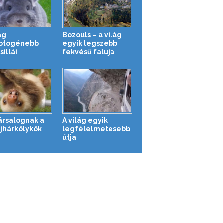
ág
Bozouls – a világ
otogénebb
egyik legszebb
sillái
fekvésű faluja
társalognak a
A világ egyik
ajhárkölykök
legfélelmetesebb
útja