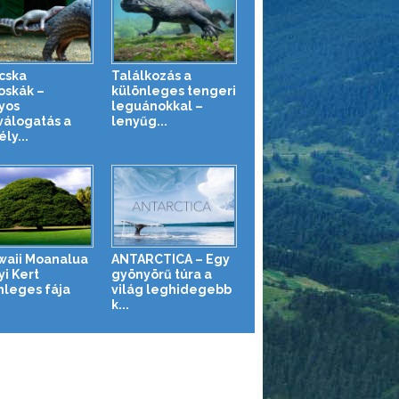
cska
Találkozás a
oskák –
különleges tengeri
yos
leguánokkal –
válogatás a
lenyűg...
ly...
waii Moanalua
ANTARCTICA – Egy
yi Kert
gyönyörű túra a
nleges fája
világ leghidegebb
k...