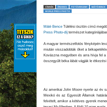
CÍMKÉK
ÉRDEKES
FOTÓVERSENY
MÁTÉ BENCE
WORLD PRESS PHOTO
Máté Bence
Túlélési ösztön című megdöb
Press Photo-díj
természet kategóriájába
A magyar természetfotós fényképén levág
miután visszadobták őket a békapetékkel
Kovászna megyében és arra hívja fel a f
összegyűlt béka lábát vágják le étkezési 
Az amerikai
John Moore
nyerte az év saj
Mexikó és az Egyesült Államok határán
felvételt, amikor a kétéves gyerek mene
texasi McAllenben. A fődíj 10 ezer eurós