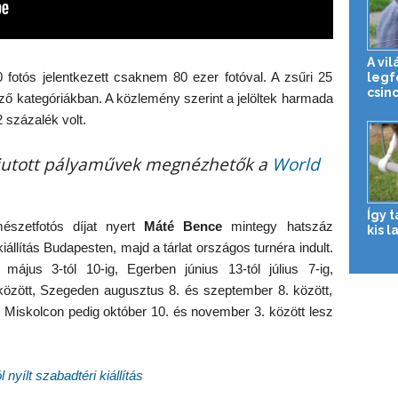
A vil
 fotós jelentkezett csaknem 80 ezer fotóval. A zsűri 25
legf
csinc
böző kategóriákban. A közlemény szerint a jelöltek harmada
 százalék volt.
 jutott pályaművek megnézhetők a
World
Így 
szetfotós díjat nyert
Máté Bence
mintegy hatszáz
kis l
kiállítás Budapesten, majd a tárlat országos turnéra indult.
május 3-tól 10-ig, Egerben június 13-tól július 7-ig,
 között, Szegeden augusztus 8. és szeptember 8. között,
 Miskolcon pedig október 10. és november 3. között lesz
nyílt szabadtéri kiállítás