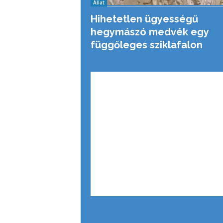
Állat
Hihetetlen ügyességű
hegymászó medvék egy
függőleges sziklafalon