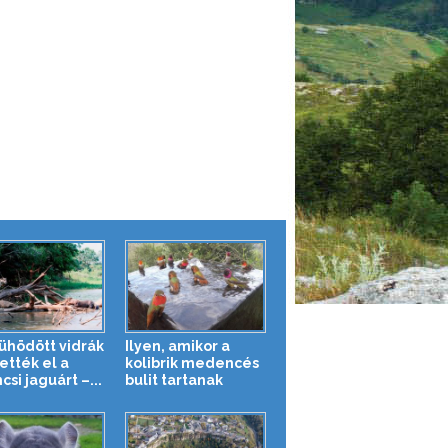
ühödött vidrák
Ilyen, amikor a
ették el a
kolibrik medencés
csi jaguárt –...
bulit tartanak