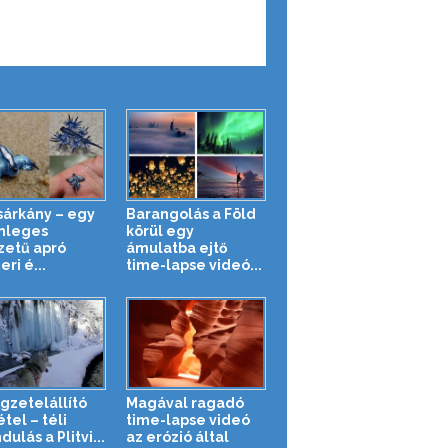
sárkány – egy
Barangolás a Föld
nleges
körül egy
zetű apró
ámulatba ejtő
ri é...
time-lapse videó...
gzetelállító
Magával ragadó
tel – téli
time-lapse videó
dulás a Plitvi...
az erózió által