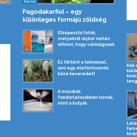
Étel-Ital
Pagodakarfiol – egy
különleges formájú zöldség
Elképesztő fotók,
melyekről olykor nehéz
elhinni, hogy valóságosak
Ez történt a teknőssel,
Kék 
ami egy elefántcsorda
külö
közé keveredett
kiné
tenge
A macskák
fondorlatosabban isznak,
mint a kutyák
Léle
felvé
kirán