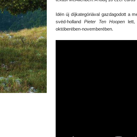
Idén új díjkategóriával gazdagodott a m
svéd-holland
Pieter Ten Hoopen
lett,
októberében-novemberében.