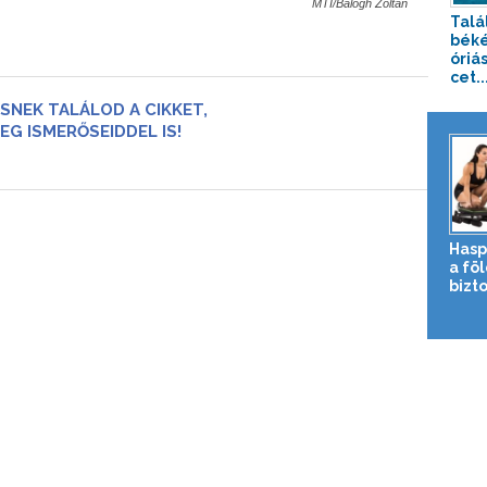
MTI/Balogh Zoltán
Talá
béké
óriá
cet..
SNEK TALÁLOD A CIKKET,
EG ISMERŐSEIDDEL IS!
Hasp
a fö
bizto