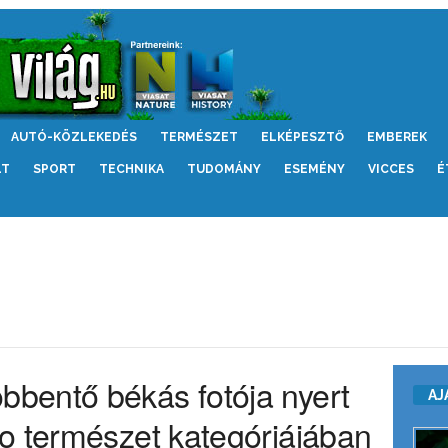
AUTÓ-KÖZLEKEDÉS
TERMÉSZET
ELKÉPESZTŐ
EMBEREK
LT
SPORT
TECHNIKA
TUDOMÁNY
ESEMÉNY
VICCES
É
bentő békás fotója nyert
AJ
o természet kategóriájában