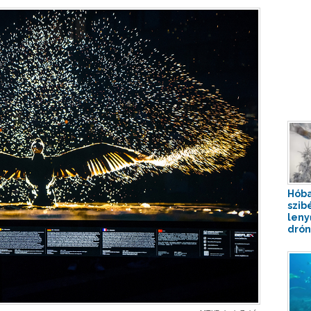
Hóba
szibé
leny
drón