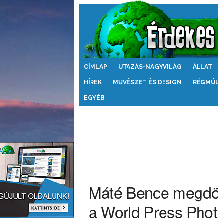
Érdekes
CÍMLAP
UTAZÁS-NAGYVILÁG
ÁLLAT
Világ
HÍREK
MŰVÉSZET ÉS DESIGN
RÉGMÚ
EGYÉB
Máté Bence megdöb
a World Press Phot