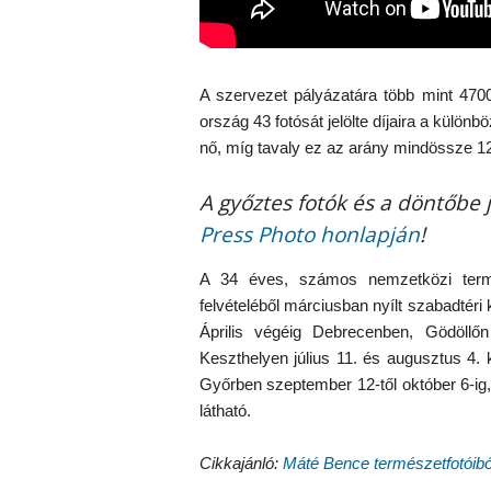
A szervezet pályázatára több mint 4700
ország 43 fotósát jelölte díjaira a külön
nő, míg tavaly ez az arány mindössze 12
A győztes fotók és a döntőbe
Press Photo honlapján
!
A 34 éves, számos nemzetközi termé
felvételéből márciusban nyílt szabadtéri 
Április végéig Debrecenben, Gödöllőn 
Keszthelyen július 11. és augusztus 4.
Győrben szeptember 12-től október 6-ig,
látható.
Cikkajánló:
Máté Bence természetfotóiból 