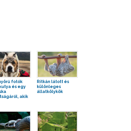
yörű fotók
Ritkán látott és
kutya és egy
különleges
ska
állatkölykök
tságáról, akik