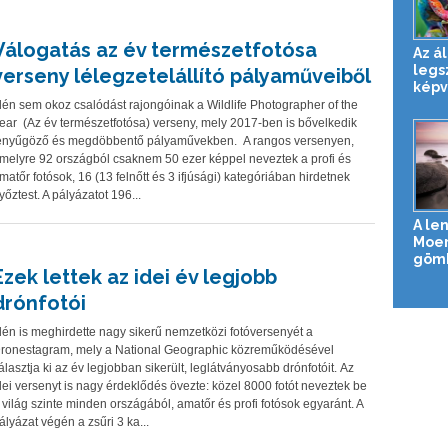
Válogatás az év természetfotósa
Az ál
legs
verseny lélegzetelállító pályaműveiből
képv
dén sem okoz csalódást rajongóinak a Wildlife Photographer of the
ear (Az év természetfotósa) verseny, mely 2017-ben is bővelkedik
enyűgöző és megdöbbentő pályaművekben. A rangos versenyen,
melyre 92 országból csaknem 50 ezer képpel neveztek a profi és
matőr fotósok, 16 (13 felnőtt és 3 ifjúsági) kategóriában hirdetnek
yőztest. A pályázatot 196...
A le
Moer
gömb
Ezek lettek az idei év legjobb
drónfotói
dén is meghirdette nagy sikerű nemzetközi fotóversenyét a
ronestagram, mely a National Geographic közreműködésével
álasztja ki az év legjobban sikerült, leglátványosabb drónfotóit. Az
dei versenyt is nagy érdeklődés övezte: közel 8000 fotót neveztek be
 világ szinte minden országából, amatőr és profi fotósok egyaránt. A
ályázat végén a zsűri 3 ka...