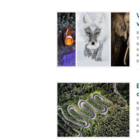
I
Y
l
a
a
g
I
D
v
i
a
p