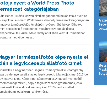
fotója nyert a World Press Photo
természet kategóriájában
áté Bence Túlélési ösztön című megdöbbentő békás fotója nyert az
A sz
v sajtófotóit elismerő World Press Photo-díj természet kategóriájában.
félé
 magyar természetfotós fényképén levágott lábú békák láthatók,
orsz
mint a felszín felé törekednek, miután visszadobták őket a
ékapetékkel teli vízbe. A fotó tavaly áprilisban készült Romániában,
ovászna megyében és a...
Magyar természetfotós képe nyerte el
idén a legviccesebb állatfotó címet
Bets
Mada
ihirdették a nagy népszerűségnek Comedy Wildlife Photography
foly
wards idei nyerteseit, s az év legviccesebb állatfotója címet 2017-ben
gy magyar fotós, Kércz Tibor képe nyert el. A nagydíj nyerteséről
rdemes megemlíteni, hogy a foglalkozása vegyészmérnök, és a
ermészetfotózással csak néhány éve, 2013-ban kezdett el
omolyabban foglalkozni, amikor rész...