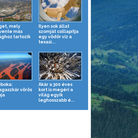
iget, mely
Ilyen sok állat
vente más
szomját csillapítja
ághoz tartozik
egy vödör víz a
texasi...
iboka:
Akár a 300 éves
gaszkár vörös
kort is megéri a
ója
világ egyik
leghosszabb é...