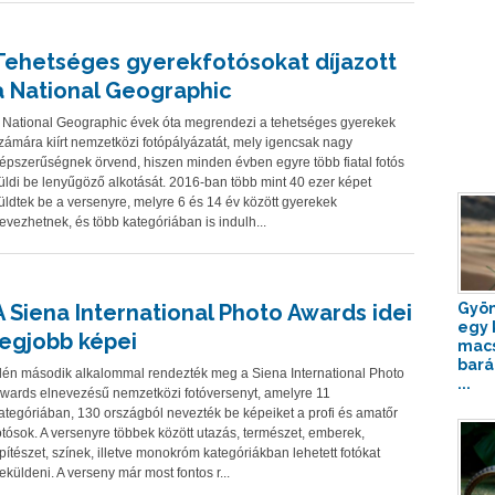
Tehetséges gyerekfotósokat díjazott
a National Geographic
 National Geographic évek óta megrendezi a tehetséges gyerekek
zámára kiírt nemzetközi fotópályázatát, mely igencsak nagy
épszerűségnek örvend, hiszen minden évben egyre több fiatal fotós
üldi be lenyűgöző alkotását. 2016-ban több mint 40 ezer képet
üldtek be a versenyre, melyre 6 és 14 év között gyerekek
evezhetnek, és több kategóriában is indulh...
A Siena International Photo Awards idei
Gyön
egy 
legjobb képei
mac
bará
dén második alkalommal rendezték meg a Siena International Photo
...
wards elnevezésű nemzetközi fotóversenyt, amelyre 11
ategóriában, 130 országból nevezték be képeiket a profi és amatőr
otósok. A versenyre többek között utazás, természet, emberek,
pítészet, színek, illetve monokróm kategóriákban lehetett fotókat
eküldeni. A verseny már most fontos r...