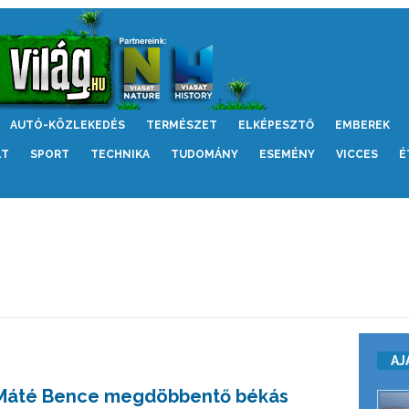
AUTÓ-KÖZLEKEDÉS
TERMÉSZET
ELKÉPESZTŐ
EMBEREK
LT
SPORT
TECHNIKA
TUDOMÁNY
ESEMÉNY
VICCES
É
AJ
Máté Bence megdöbbentő békás