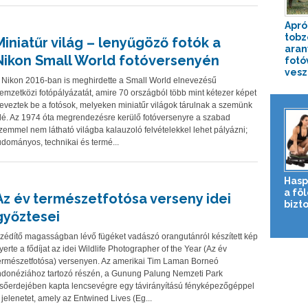
Apró
tobz
Miniatűr világ – lenyűgöző fotók a
aran
Nikon Small World fotóversenyén
fotó
veszé
 Nikon 2016-ban is meghirdette a Small World elnevezésű
emzetközi fotópályázatát, amire 70 országból több mint kétezer képet
eveztek be a fotósok, melyeken miniatűr világok tárulnak a szemünk
lé. Az 1974 óta megrendezésre kerülő fotóversenyre a szabad
zemmel nem látható világba kalauzoló felvételekkel lehet pályázni;
udományos, technikai és termé...
Hasp
a fö
Az év természetfotósa verseny idei
bizto
győztesei
zédítő magasságban lévő fügéket vadászó orangutánról készített kép
yerte a fődíjat az idei Wildlife Photographer of the Year (Az év
ermészetfotósa) versenyen. Az amerikai Tim Laman Borneó
ndonéziához tartozó részén, a Gunung Palung Nemzeti Park
sőerdejében kapta lencsevégre egy távirányítású fényképezőgéppel
 jelenetet, amely az Entwined Lives (Eg...