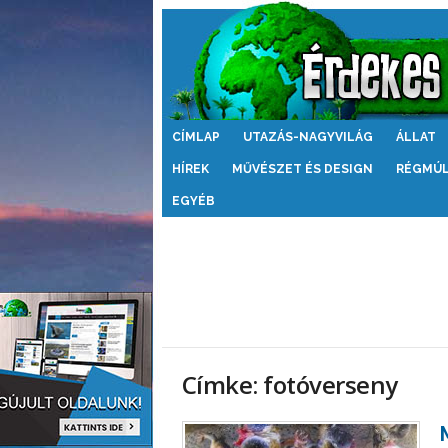
Érdekes
CÍMLAP
UTAZÁS-NAGYVILÁG
ÁLLAT
Világ
HÍREK
MŰVÉSZET ÉS DESIGN
RÉGMÚ
EGYÉB
Címke: fotóverseny