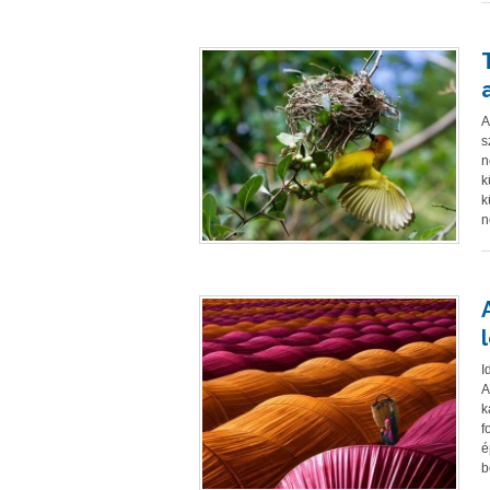
A
s
n
k
k
n
I
A
k
f
é
b