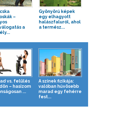
cska
Gyönyörű képek
oskák –
egy elhagyott
yos
halászfaluról, ahol
válogatás a
a termész...
ly...
ad vs. felülés
A színek fizikája:
ldön – hasizom
valóban hűvösebb
nságosan ...
marad egy fehérre
fest...