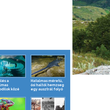
lés a
Hatalmas méretű,
lmas
ősi haltól hemzseg
odilok közé
egy ausztrál folyó