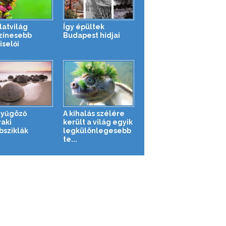
latvilág
Így épültek
zínesebb
Budapest hídjai
iselői
nyűgöző
A kihalás szélére
aki
került a világ egyik
sziklák
legkülönlegesebb
te...