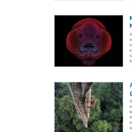
A
n
n
e
s
t
S
n
t
I
e
a