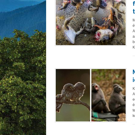
M
é
A
a
b
K
K
A
e
é
t
k