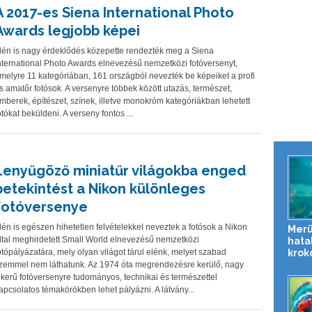
A 2017-es Siena International Photo
Awards legjobb képei
dén is nagy érdeklődés közepette rendezték meg a Siena
nternational Photo Awards elnevezésű nemzetközi fotóversenyt,
melyre 11 kategóriában, 161 országból nevezték be képeiket a profi
s amatőr fotósok. A versenyre többek között utazás, természet,
mberek, építészet, színek, illetve monokróm kategóriákban lehetett
otókat beküldeni. A verseny fontos ...
Lenyűgöző miniatűr világokba enged
betekintést a Nikon különleges
fotóversenye
dén is egészen hihetetlen felvételekkel neveztek a fotósok a Nikon
Merü
ltal meghirdetett Small World elnevezésű nemzetközi
hata
krok
otópályázatára, mely olyan világot tárul elénk, melyet szabad
zemmel nem láthatunk. Az 1974 óta megrendezésre kerülő, nagy
ikerű fotóversenyre tudományos, technikai és természettel
apcsolatos témakörökben lehet pályázni. A látvány...