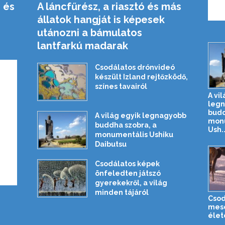
 és
A láncfűrész, a riasztó és más
állatok hangját is képesek
utánozni a bámulatos
lantfarkú madarak
Csodálatos drónvideó
készült Izland rejtőzködő,
színes tavairól
A vi
leg
budd
A világ egyik legnagyobb
mon
buddha szobra, a
Ush..
monumentális Ushiku
Daibutsu
Csodálatos képek
önfeledten játszó
gyerekekről, a világ
minden tájáról
Csod
mesé
élet