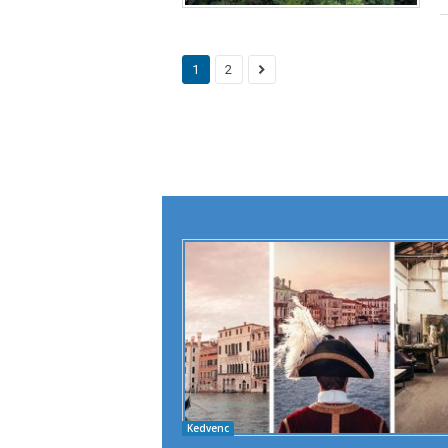
1
2
Kedvenc