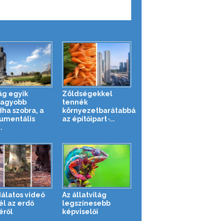
lág egyik
Zöldségekkel
nagyobb
tennék
ha szobra, a
környezetbarátabbá
umentális
az építőipart ̵...
.
álatos videó
Az állatvilág
l az erdő
legszínesebb
éről
képviselői