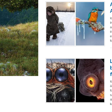
I
I
a
é
e
f
I
á
f
s
s
k