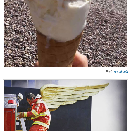
Fotó:
sophielola