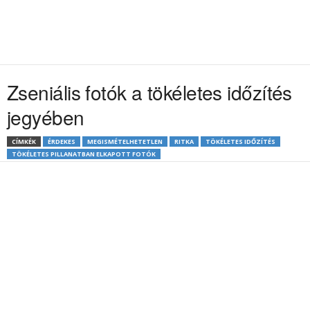
Zseniális fotók a tökéletes időzítés
jegyében
CÍMKÉK
ÉRDEKES
MEGISMÉTELHETETLEN
RITKA
TÖKÉLETES IDŐZÍTÉS
TÖKÉLETES PILLANATBAN ELKAPOTT FOTÓK