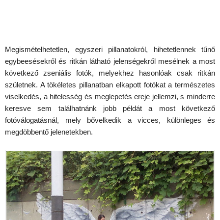
Megismételhetetlen, egyszeri pillanatokról, hihetetlennek tűnő
egybeesésekről és ritkán látható jelenségekről mesélnek a most
következő zseniális fotók, melyekhez hasonlóak csak ritkán
születnek. A tökéletes pillanatban elkapott fotókat a természetes
viselkedés, a hitelesség és meglepetés ereje jellemzi, s minderre
keresve sem találhatnánk jobb példát a most következő
fotóválogatásnál, mely bővelkedik a vicces, különleges és
megdöbbentő jelenetekben.