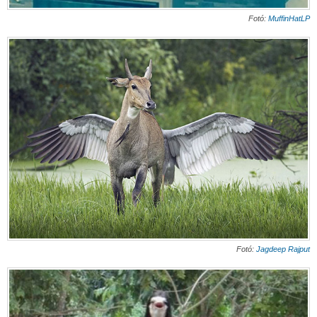
Fotó:
MuffinHatLP
Fotó:
Jagdeep Rajput