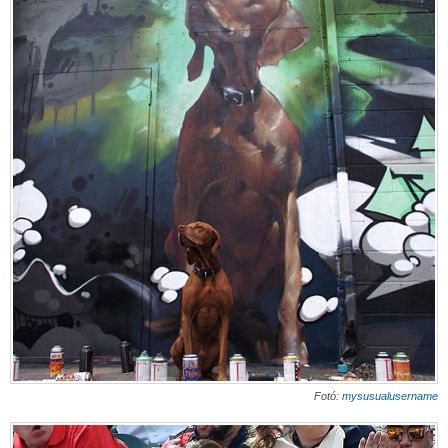
Fotó:
mysusualusername