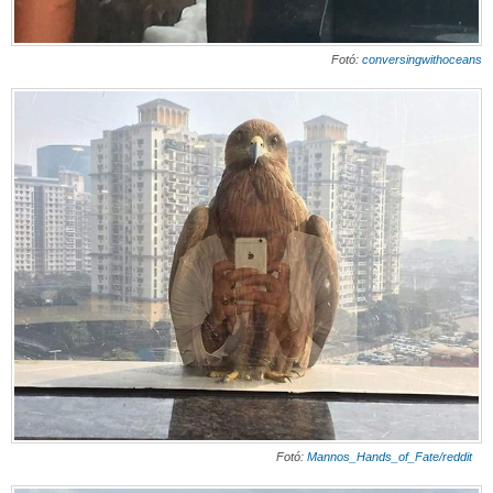
Fotó:
conversingwithoceans
Fotó:
Mannos_Hands_of_Fate/reddit