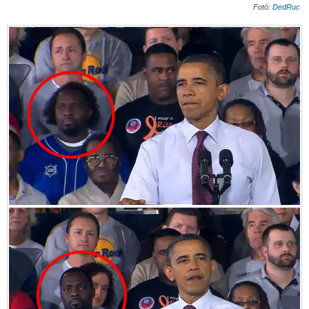
Fotó:
DedRuc