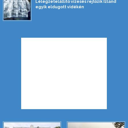
Lélegzetelállító vízesés rejtőzik Izland
egyik eldugott vidékén