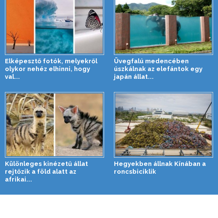
Elképesztő fotók, melyekről
Üvegfalú medencében
olykor nehéz elhinni, hogy
úszkálnak az elefántok egy
val...
japán állat...
Különleges kinézetű állat
Hegyekben állnak Kínában a
rejtőzik a föld alatt az
roncsbiciklik
afrikai...