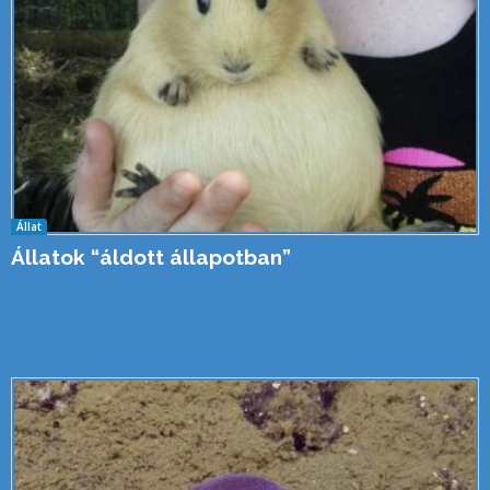
Állat
Állatok “áldott állapotban”