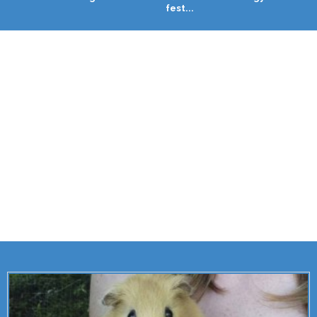
fest...