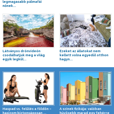
legmagasabb pálmafái
nőnek...
Látványos drónvideón
Ezeket az állatokat nem
csodálhatjuk meg a világ
kellett volna egyedül otthon
egyik legkül...
hagyn...
Haspad vs. felülés a földön –
A színek fizikája: valóban
hasizom biztonságosan ...
hűvösebb marad egy fehérre