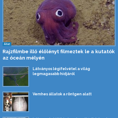
Állat
Rajzfilmbe illő élőlényt filmeztek le a kutatók
az óceán mélyén
Látványos légifelvétel a világ
legmagasabb hídjáról
Vemhes állatok a röntgen alatt