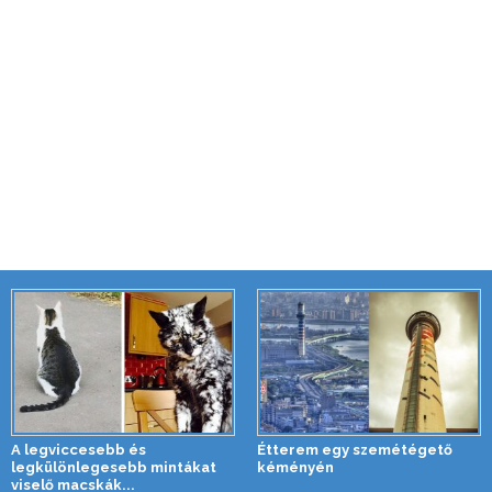
A legviccesebb és
Étterem egy szemétégető
legkülönlegesebb mintákat
kéményén
viselő macskák...