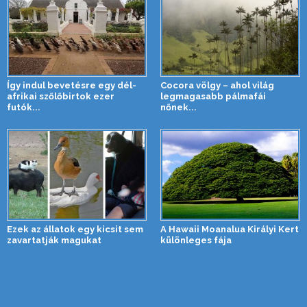
Így indul bevetésre egy dél-
Cocora völgy – ahol világ
afrikai szőlőbirtok ezer
legmagasabb pálmafái
futók...
nőnek...
Ezek az állatok egy kicsit sem
A Hawaii Moanalua Királyi Kert
zavartatják magukat
különleges fája