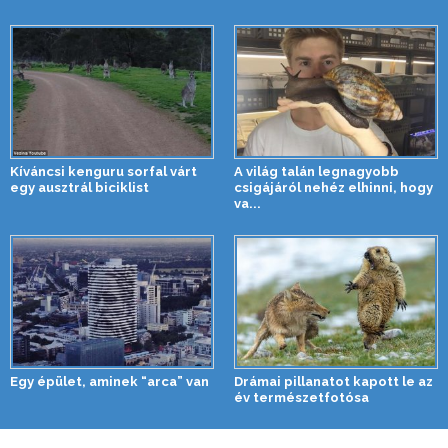
Kíváncsi kenguru sorfal várt
A világ talán legnagyobb
egy ausztrál biciklist
csigájáról nehéz elhinni, hogy
va...
Egy épület, aminek “arca” van
Drámai pillanatot kapott le az
év természetfotósa