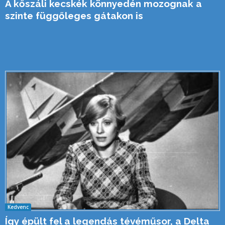
A kőszáli kecskék könnyedén mozognak a
szinte függőleges gátakon is
Kedvenc
Így épült fel a legendás tévéműsor, a Delta