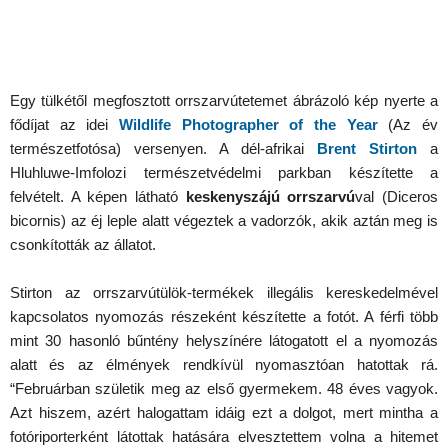
Egy tülkétől megfosztott orrszarvútetemet ábrázoló kép nyerte a
fődíjat az idei
Wildlife Photographer of the Year
(Az év
természetfotósa) versenyen. A dél-afrikai
Brent Stirton
a
Hluhluwe-Imfolozi természetvédelmi parkban készítette a
felvételt. A képen látható
keskenyszájú orrszarvú
val (Diceros
bicornis) az éj leple alatt végeztek a vadorzók, akik aztán meg is
csonkították az állatot.
Stirton az orrszarvútülök-termékek illegális kereskedelmével
kapcsolatos nyomozás részeként készítette a fotót. A férfi több
mint 30 hasonló bűntény helyszínére látogatott el a nyomozás
alatt és az élmények rendkívül nyomasztóan hatottak rá.
“Februárban születik meg az első gyermekem. 48 éves vagyok.
Azt hiszem, azért halogattam idáig ezt a dolgot, mert mintha a
fotóriporterként látottak hatására elvesztettem volna a hitemet