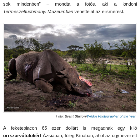
sok mindenben” – mondta a fotós, aki a londoni
Természettudományi Múzeumban
vehette át az elismerést.
Fotó:
Brent Stirton
/
Wildlife Photographer of the Year
A feketepiacon 65 ezer dollárt is megadnak egy kiló
orrszarvútülökért
Ázsiában, főleg Kínában, ahol az úgynevezett