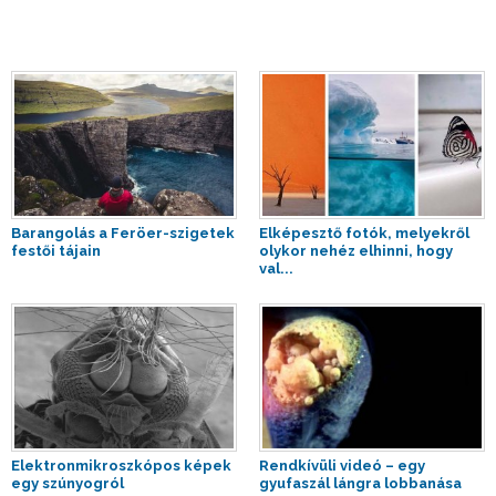
Barangolás a Feröer-szigetek
Elképesztő fotók, melyekről
festői tájain
olykor nehéz elhinni, hogy
val...
Elektronmikroszkópos képek
Rendkívüli videó – egy
egy szúnyogról
gyufaszál lángra lobbanása