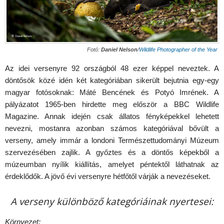
Fotó:
Daniel Nelson
/
Wildlife Photographer of the Year
Az idei versenyre 92 országból 48 ezer képpel neveztek. A
döntősök közé idén két kategóriában sikerült bejutnia egy-egy
magyar fotósoknak: Máté Bencének és Potyó Imrének. A
pályázatot 1965-ben hirdette meg először a BBC Wildlife
Magazine. Annak idején csak állatos fényképekkel lehetett
nevezni, mostanra azonban számos kategóriával bővült a
verseny, amely immár a londoni Természettudományi Múzeum
szervezésében zajlik. A győztes és a döntős képekből a
múzeumban nyílik kiállítás, amelyet péntektől láthatnak az
érdeklődők. A jövő évi versenyre hétfőtől várják a nevezéseket.
A verseny különböző kategóriáinak nyertesei:
Környezet: