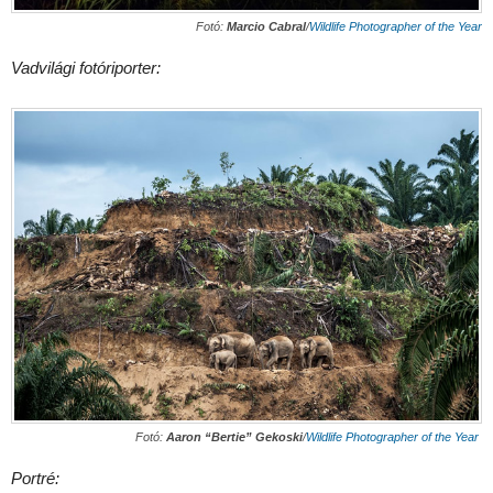
Fotó:
Marcio Cabral
/
Wildlife Photographer of the Year
Vadvilági fotóriporter:
Fotó:
Aaron “Bertie” Gekoski
/
Wildlife Photographer of the Year
Portré: