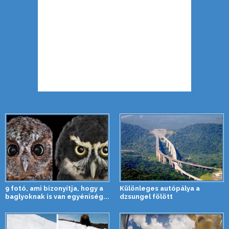
9 fotó, ami bizonyítja, hogy a
Különleges autópálya a
baglyoknak is van egyéniség...
dzsungel fölött