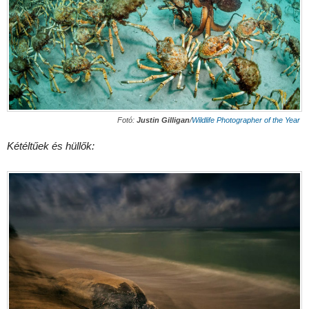
Fotó:
Justin Gilligan
/
Wildlife Photographer of the Year
Kétéltűek és hüllők: