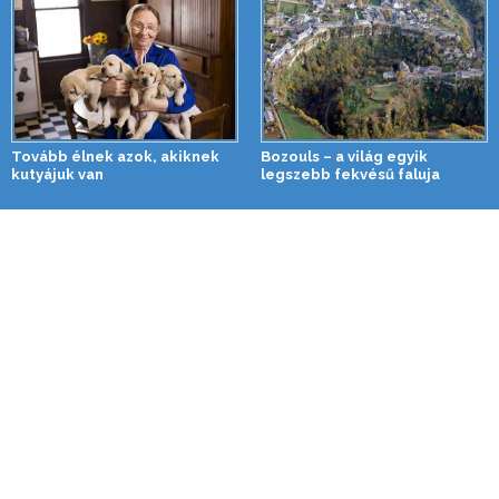
Tovább élnek azok, akiknek
Bozouls – a világ egyik
kutyájuk van
legszebb fekvésű faluja