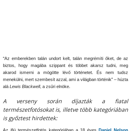
“Az emberekben talán undort kelt, talán megrémíti őket, de az
biztos, hogy magába szippant és többet akarsz tudni, meg
akarod ismerni a mögötte lévő történetet. És nem tudsz
menekülni, mert szembesít azzal, ami a világban történik” – húzta
alá
Lewis Blackwell
, a zsűri elnöke.
A verseny során díjazták a fiatal
természetfotósokat is, illetve több kategóriában
is győztest hirdettek:
Az ifjú természetfotós kategóriában a 18 éves
Daniel Nelson