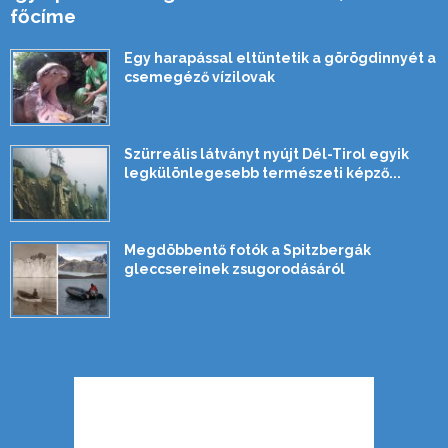
főcíme
Egy harapással eltüntetik a görögdinnyét a
csemegéző vízilovak
Szürreális látványt nyújt Dél-Tirol egyik
legkülönlegesebb természeti képző...
Megdöbbentő fotók a Spitzbergák
gleccsereinek zsugorodásáról