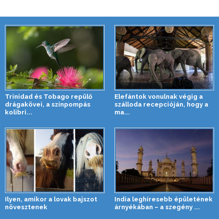
Trinidad és Tobago repülő
Elefántok vonulnak végig a
drágakövei, a színpompás
szálloda recepcióján, hogy a
kolibri...
ma...
Ilyen, amikor a lovak bajszot
India leghíresebb épületének
növesztenek
árnyékában – a szegény ...