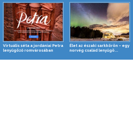
Virtuális séta a jordániai Petra
Élet az északi sarkkörön – egy
lenyűgöző romvárosában
norvég család lenyűgö...