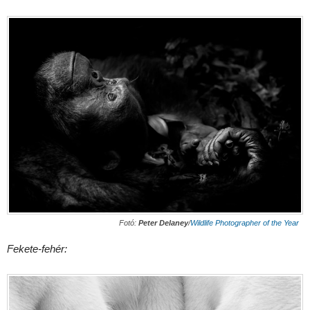
Fotó:
Peter Delaney
/
Wildlife Photographer of the Year
Fekete-fehér: