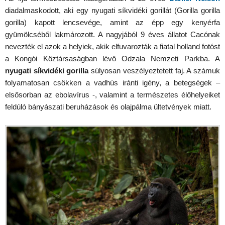
diadalmaskodott, aki egy nyugati síkvidéki gorillát (Gorilla gorilla
gorilla) kapott lencsevége, amint az épp egy kenyérfa
gyümölcséből lakmározott. A nagyjából 9 éves állatot Cacónak
nevezték el azok a helyiek, akik elfuvarozták a fiatal holland fotóst
a Kongói Köztársaságban lévő Odzala Nemzeti Parkba. A
nyugati síkvidéki gorilla
súlyosan veszélyeztetett faj. A számuk
folyamatosan csökken a vadhús iránti igény, a betegségek –
elsősorban az ebolavírus -, valamint a természetes élőhelyeiket
feldúló bányászati beruházások és olajpálma ültetvények miatt.