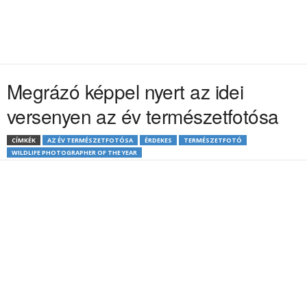
Megrázó képpel nyert az idei
versenyen az év természetfotósa
CÍMKÉK
AZ ÉV TERMÉSZETFOTÓSA
ÉRDEKES
TERMÉSZETFOTÓ
WILDLIFE PHOTOGRAPHER OF THE YEAR