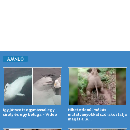
AJÁNLÓ
Így játszott egymással egy
Hihetetlenül mókás
sirály és egy beluga – Videó
mutatványokkal szórakoztatja
magát a le...