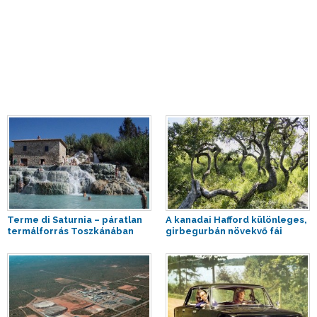
Terme di Saturnia – páratlan
A kanadai Hafford különleges,
termálforrás Toszkánában
girbegurbán növekvő fái