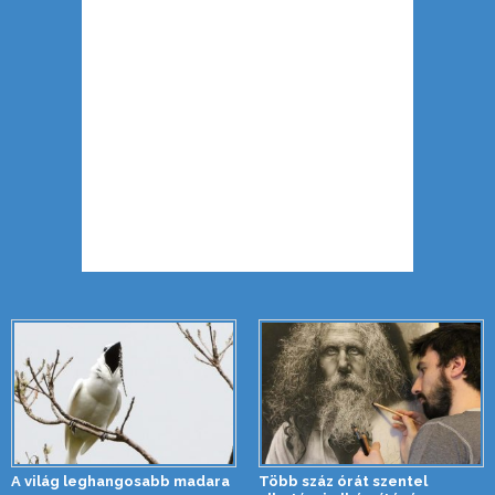
A világ leghangosabb madara
Több száz órát szentel