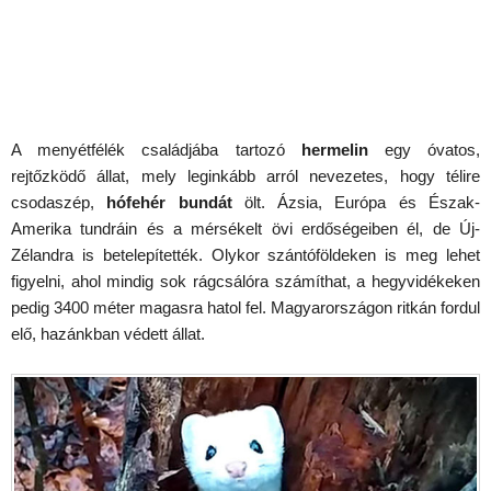
A menyétfélék családjába tartozó
hermelin
egy óvatos,
rejtőzködő állat, mely leginkább arról nevezetes, hogy télire
csodaszép,
hófehér bundát
ölt. Ázsia, Európa és Észak-
Amerika tundráin és a mérsékelt övi erdőségeiben él, de Új-
Zélandra is betelepítették. Olykor szántóföldeken is meg lehet
figyelni, ahol mindig sok rágcsálóra számíthat, a hegyvidékeken
pedig 3400 méter magasra hatol fel. Magyarországon ritkán fordul
elő, hazánkban védett állat.