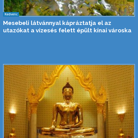
Kedvenc
Mesebeli látvánnyal kápráztatja el az
utazókat a vízesés felett épült kínai városka