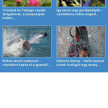
Trinidad és Tobago repülő
Így nevet egy gorillakölyök –
drágakövei, a színpompás
csodálatos videó enged...
kolibri...
Ritkán látott vadászat –
Különös ünnep – tarlórépával
röptében kapta el a gyanútl...
űznek ördögöt egy spany...