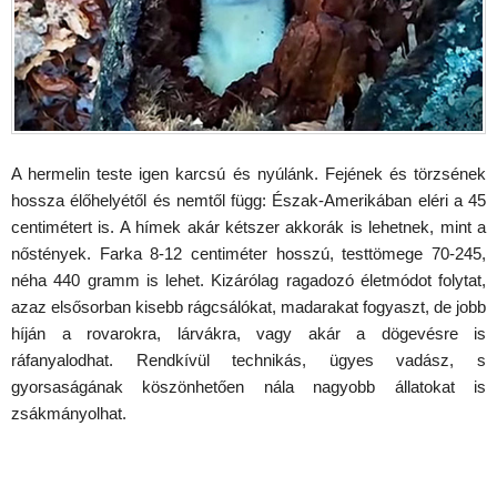
A hermelin teste igen karcsú és nyúlánk. Fejének és törzsének
hossza élőhelyétől és nemtől függ: Észak-Amerikában eléri a 45
centimétert is. A hímek akár kétszer akkorák is lehetnek, mint a
nőstények. Farka 8-12 centiméter hosszú, testtömege 70-245,
néha 440 gramm is lehet. Kizárólag ragadozó életmódot folytat,
azaz elsősorban kisebb rágcsálókat, madarakat fogyaszt, de jobb
híján a rovarokra, lárvákra, vagy akár a dögevésre is
ráfanyalodhat. Rendkívül technikás, ügyes vadász, s
gyorsaságának köszönhetően nála nagyobb állatokat is
zsákmányolhat.