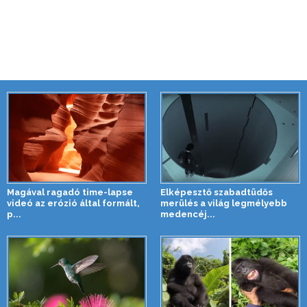
Magával ragadó time-lapse
Elképesztő szabadtüdős
videó az erózió által formált,
merülés a világ legmélyebb
p...
medencéj...