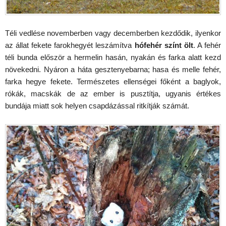
Téli vedlése novemberben vagy decemberben kezdődik, ilyenkor
az állat fekete farokhegyét leszámítva
hófehér színt ölt
. A fehér
téli bunda először a hermelin hasán, nyakán és farka alatt kezd
növekedni. Nyáron a háta gesztenyebarna; hasa és melle fehér,
farka hegye fekete. Természetes ellenségei főként a baglyok,
rókák, macskák de az ember is pusztítja, ugyanis értékes
bundája miatt sok helyen csapdázással ritkítják számát.