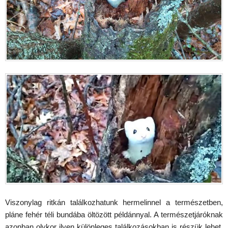
Viszonylag ritkán találkozhatunk hermelinnel a természetben,
pláne fehér téli bundába öltözött példánnyal. A természetjáróknak
azonban olykor ilyen különleges találkozásokban is részük lehet.