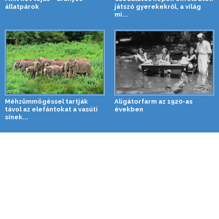
állatpárok
játszó gyerekekről, a világ
mi...
Méhzümmögéssel tartják
Aligátorfarm az 1920-as
távol az elefántokat a vasúti
években
sínek...