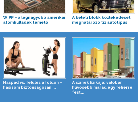
WIPP – a legnagyobb amerikai
A keleti blokk közlekedését
atomhulladék temető
meghatározó tíz autótípus
Haspad vs. felülés a földön –
A színek fizikája: valóban
hasizom biztonságosan ...
hűvösebb marad egy fehérre
fest...