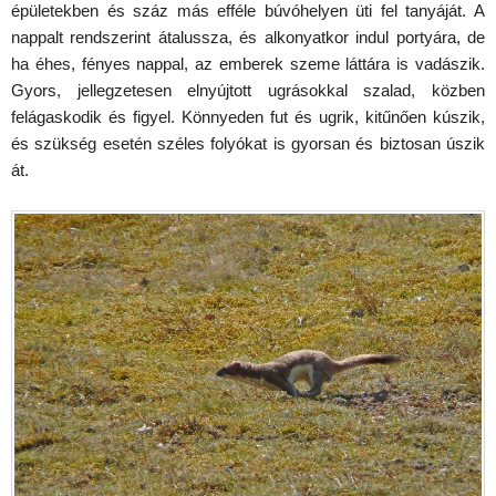
épületekben és száz más efféle búvóhelyen üti fel tanyáját. A
nappalt rendszerint átalussza, és alkonyatkor indul portyára, de
ha éhes, fényes nappal, az emberek szeme láttára is vadászik.
Gyors, jellegzetesen elnyújtott ugrásokkal szalad, közben
felágaskodik és figyel. Könnyeden fut és ugrik, kitűnően kúszik,
és szükség esetén széles folyókat is gyorsan és biztosan úszik
át.