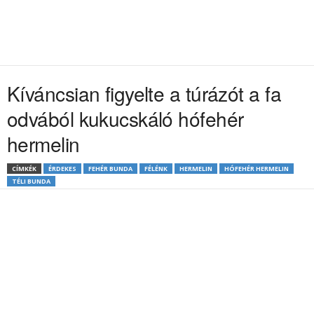
Kíváncsian figyelte a túrázót a fa
odvából kukucskáló hófehér
hermelin
CÍMKÉK
ÉRDEKES
FEHÉR BUNDA
FÉLÉNK
HERMELIN
HÓFEHÉR HERMELIN
TÉLI BUNDA