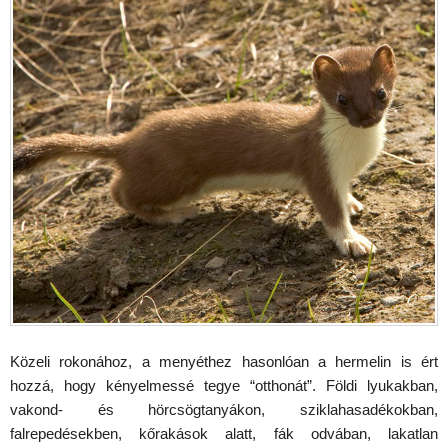
Közeli rokonához, a menyéthez hasonlóan a hermelin is ért
hozzá, hogy kényelmessé tegye “otthonát”. Földi lyukakban,
vakond- és hörcsögtanyákon, sziklahasadékokban,
falrepedésekben, kőrakások alatt, fák odvában, lakatlan