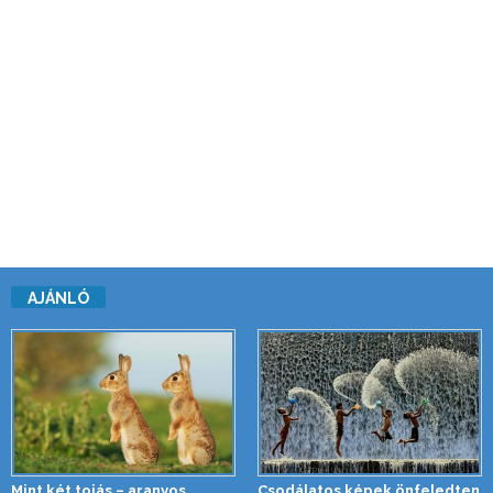
AJÁNLÓ
Mint két tojás – aranyos
Csodálatos képek önfeledten