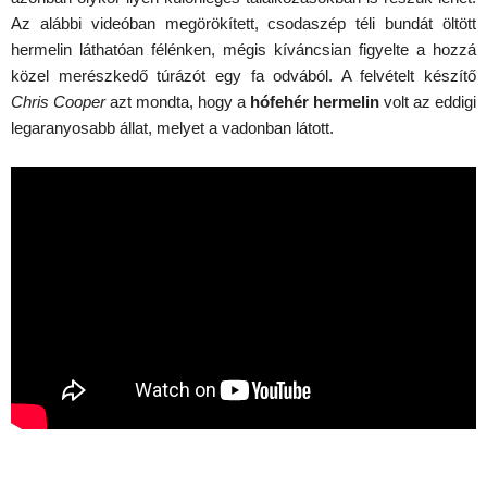
Az alábbi videóban megörökített, csodaszép téli bundát öltött
hermelin láthatóan félénken, mégis kíváncsian figyelte a hozzá
közel merészkedő túrázót egy fa odvából. A felvételt készítő
Chris Cooper
azt mondta, hogy a
hófehér hermelin
volt az eddigi
legaranyosabb állat, melyet a vadonban látott.