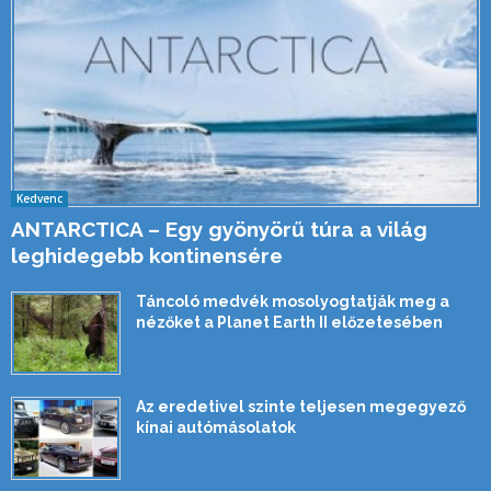
Kedvenc
ANTARCTICA – Egy gyönyörű túra a világ
leghidegebb kontinensére
Táncoló medvék mosolyogtatják meg a
nézőket a Planet Earth II előzetesében
Az eredetivel szinte teljesen megegyező
kínai autómásolatok