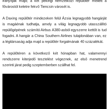
irányítják majd; a két pekingi nemzetközi repülőtér mellett a
fővárostól keletre fekvő Tiencsin városét is.
A Daxing repülőtér mindezeken felül Ázsia legnagyobb hangárját
is magáénak tudhatja, amely a világ legnagyobb utasszállító
repülőgépének számító Airbus A380-asból egyszerre kettőt is tud
fogadni. A hangár a China Southern Airlines tulajdonában van, ez
a légitársaság adja majd a repülőtér forgalmának 40 százalékát.
A repülőtéren a következő két hónapban hat, valamennyi
rendszerre kiterjedő tesztelést végeznek, az első menetrend
szerinti járat pedig szeptemberben szállhat fel.