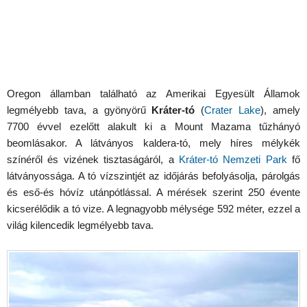
Oregon államban található az Amerikai Egyesült Államok
legmélyebb tava, a gyönyörű
Kráter-tó
(
Crater Lake
), amely
7700 évvel ezelőtt alakult ki a Mount Mazama tűzhányó
beomlásakor. A látványos kaldera-tó, mely híres mélykék
színéről és vizének tisztaságáról, a
Kráter-tó Nemzeti Park
fő
látványossága. A tó vízszintjét az időjárás befolyásolja, párolgás
és eső-és hóvíz utánpótlással. A mérések szerint 250 évente
kicserélődik a tó vize. A legnagyobb mélysége 592 méter, ezzel a
világ kilencedik legmélyebb tava.