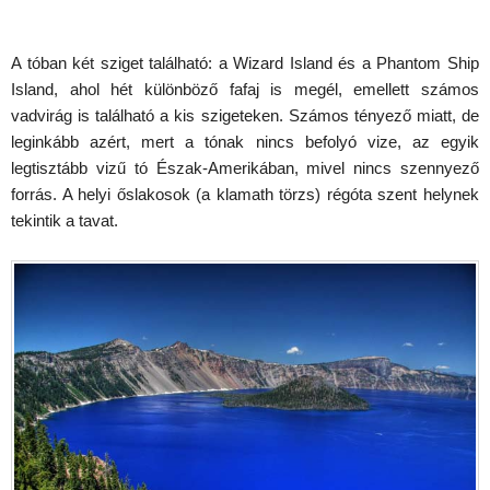
A tóban két sziget található: a Wizard Island és a Phantom Ship
Island, ahol hét különböző fafaj is megél, emellett számos
vadvirág is található a kis szigeteken. Számos tényező miatt, de
leginkább azért, mert a tónak nincs befolyó vize, az egyik
legtisztább vizű tó Észak-Amerikában, mivel nincs szennyező
forrás. A helyi őslakosok (a klamath törzs) régóta szent helynek
tekintik a tavat.