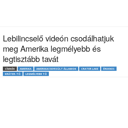
Lebilincselő videón csodálhatjuk
meg Amerika legmélyebb és
legtisztább tavát
CÍMKÉK
AMERIKA
AMERIKAI EGYESÜLT ÁLLAMOK
CRATER LAKE
ÉRDEKES
KRÁTER-TÓ
LEGMÉLYEBB TÓ