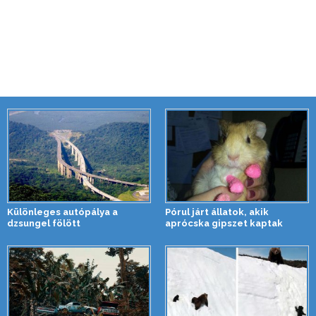
Különleges autópálya a
Pórul járt állatok, akik
dzsungel fölött
aprócska gipszet kaptak