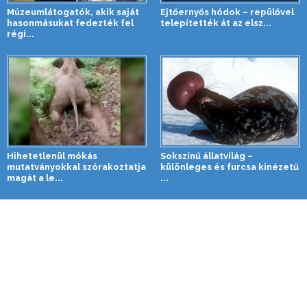
Múzeumlátogatók, akik saját
Ejtőernyős hódok – repülővel
hasonmásukat fedezték fel
telepítették át az elsz...
régi...
Hihetetlenül mókás
Sokszínű állatvilág –
mutatványokkal szórakoztatja
különleges és furcsa kinézetű
magát a le...
...