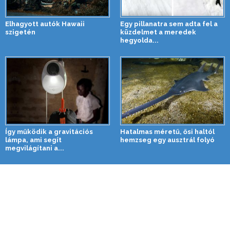
Elhagyott autók Hawaii
Egy pillanatra sem adta fel a
szigetén
küzdelmet a meredek
hegyolda...
Így működik a gravitációs
Hatalmas méretű, ősi haltól
lámpa, ami segít
hemzseg egy ausztrál folyó
megvilágítani a...