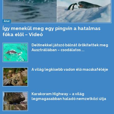
Állat
Így menekül meg egy pingvin a hatalmas
fóka elől – Videó
Delfinekkel játszó bálnát örökítettek meg
Ausztráliában – csodálatos ...
A világ legkisebb vadon élő macskaféléje
Karakoram Highway – a világ
legmagasabban haladó nemzetközi útja