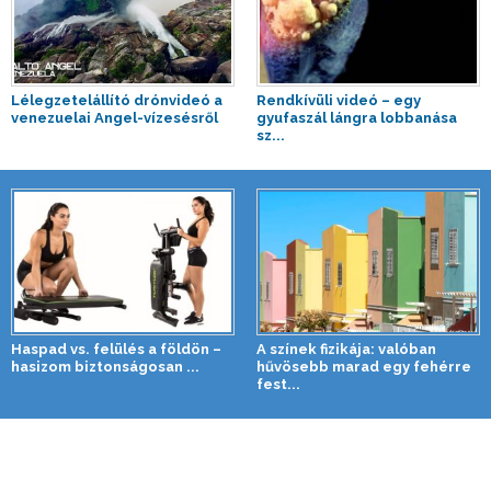
Lélegzetelállító drónvideó a
Rendkívüli videó – egy
venezuelai Angel-vízesésről
gyufaszál lángra lobbanása
sz...
Haspad vs. felülés a földön –
A színek fizikája: valóban
hasizom biztonságosan ...
hűvösebb marad egy fehérre
fest...