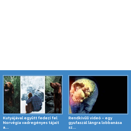
Kutyájával együtt fedezi fel
Rendkívüli videó – egy
Norvégia vadregényes tájait
gyufaszál lángra lobbanása
a...
sz...