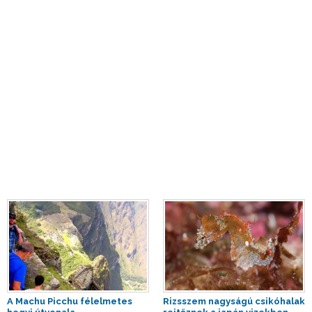
A Machu Picchu félelmetes
Rizsszem nagyságú csikóhalak