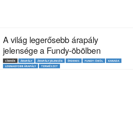
A világ legerősebb árapály
jelensége a Fundy-öbölben
CÍMKÉK
ÁRAPÁLY
ÁRAPÁLY JELENSÉG
ÉRDEKES
FUNDY-ÖBÖL
KANADA
LEGNAGYOBB ÁRAPÁLY
TERMÉSZET