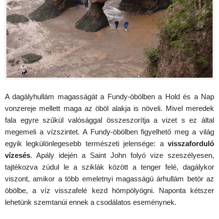
A dagályhullám magasságát a Fundy-öbölben a Hold és a Nap
vonzereje mellett maga az öböl alakja is növeli. Mivel meredek
fala egyre szűkül valósággal összeszorítja a vizet s ez által
megemeli a vízszintet. A Fundy-öbölben figyelhető meg a világ
egyik legkülönlegesebb természeti jelensége: a
visszaforduló
vízesés
. Apály idején a Saint John folyó vize szeszélyesen,
tajtékozva zúdul le a sziklák között a tenger felé, dagálykor
viszont, amikor a több emeletnyi magasságú árhullám betör az
öbölbe, a víz visszafelé kezd hömpölyögni. Naponta kétszer
lehetünk szemtanúi ennek a csodálatos eseménynek.