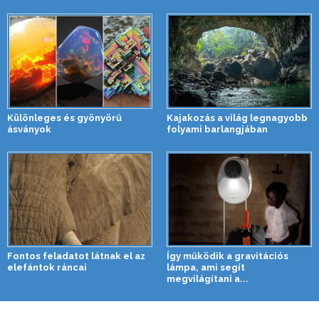
Különleges és gyönyörű
Kajakozás a világ legnagyobb
ásványok
folyami barlangjában
Fontos feladatot látnak el az
Így működik a gravitációs
elefántok ráncai
lámpa, ami segít
megvilágítani a...