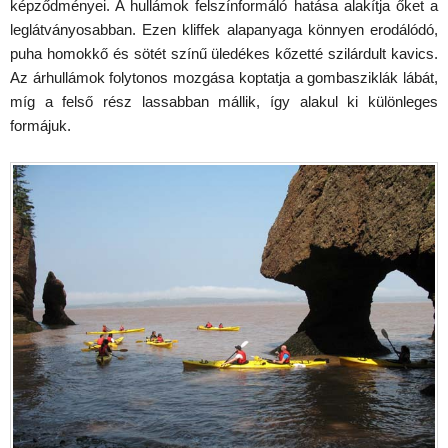
képződményei. A hullámok felszínformáló hatása alakítja őket a
leglátványosabban. Ezen kliffek alapanyaga könnyen erodálódó,
puha homokkő és sötét színű üledékes kőzetté szilárdult kavics.
Az árhullámok folytonos mozgása koptatja a gombasziklák lábát,
míg a felső rész lassabban mállik, így alakul ki különleges
formájuk.