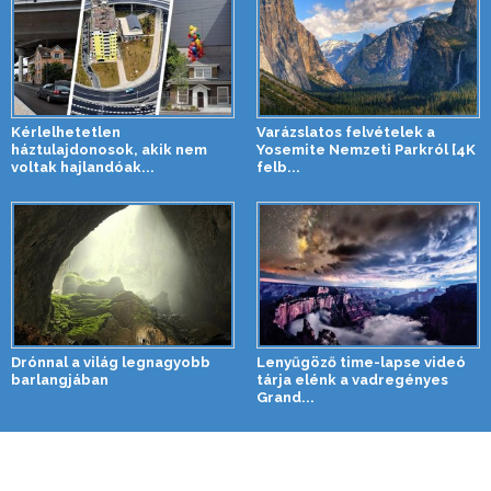
Kérlelhetetlen
Varázslatos felvételek a
háztulajdonosok, akik nem
Yosemite Nemzeti Parkról [4K
voltak hajlandóak...
felb...
Drónnal a világ legnagyobb
Lenyűgöző time-lapse videó
barlangjában
tárja elénk a vadregényes
Grand...