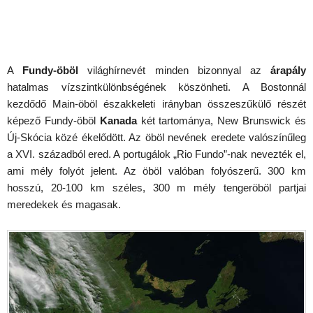
A
Fundy-öböl
világhírnevét minden bizonnyal az
árapály
hatalmas vízszintkülönbségének köszönheti. A Bostonnál
kezdődő Main-öböl északkeleti irányban összeszűkülő részét
képező Fundy-öböl
Kanada
két tartománya, New Brunswick és
Új-Skócia közé ékelődött. Az öböl nevének eredete valószínűleg
a XVI. századból ered. A portugálok „Rio Fundo”-nak nevezték el,
ami mély folyót jelent. Az öböl valóban folyószerű. 300 km
hosszú, 20-100 km széles, 300 m mély tengeröböl partjai
meredekek és magasak.