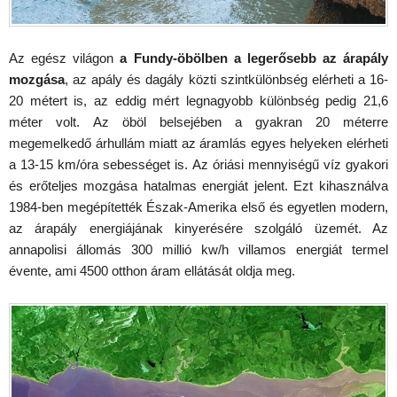
Az egész világon
a Fundy-öbölben a legerősebb az árapály
mozgása
, az apály és dagály közti szintkülönbség elérheti a 16-
20 métert is, az eddig mért legnagyobb különbség pedig 21,6
méter volt. Az öböl belsejében a gyakran 20 méterre
megemelkedő árhullám miatt az áramlás egyes helyeken elérheti
a 13-15 km/óra sebességet is. Az óriási mennyiségű víz gyakori
és erőteljes mozgása hatalmas energiát jelent. Ezt kihasználva
1984-ben megépítették Észak-Amerika első és egyetlen modern,
az árapály energiájának kinyerésére szolgáló üzemét. Az
annapolisi állomás 300 millió kw/h villamos energiát termel
évente, ami 4500 otthon áram ellátását oldja meg.