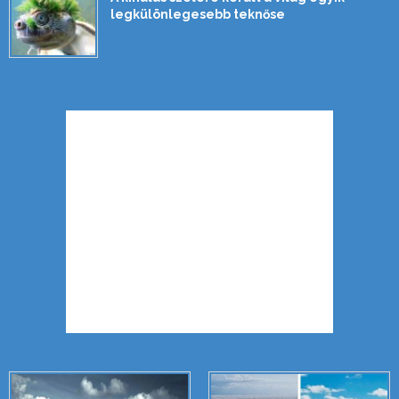
legkülönlegesebb teknőse