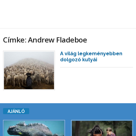
Címke: Andrew Fladeboe
A világ legkeményebben
dolgozó kutyái
AJÁNLÓ