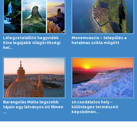
Lélegzetelállító hegyvidék
Monemvaszia – település a
Kína legújabb világörökségi
hatalmas szikla mögött
hel...
Barangolás Málta legszebb
10 csodálatos hely –
tájain egy látványos úti filmen
különleges természeti
...
képződmén...