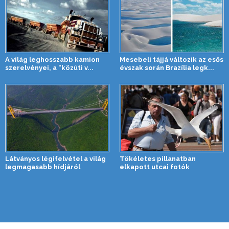
A világ leghosszabb kamion
Mesebeli tájjá változik az esős
szerelvényei, a “közúti v...
évszak során Brazília legk...
Látványos légifelvétel a világ
Tökéletes pillanatban
legmagasabb hídjáról
elkapott utcai fotók