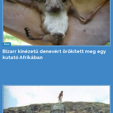
Állat
Bizarr kinézetű denevért örökített meg egy
kutató Afrikában