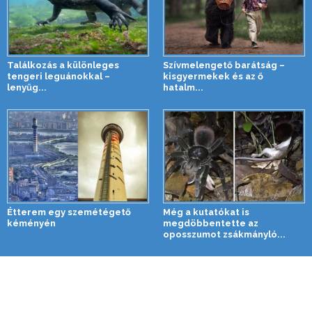
Találkozás a különleges
Szívmelengető barátság –
tengeri leguánokkal –
kisgyermekek és az ő
lenyűg...
hatalm...
Étterem egy szemétégető
Még a kutatókat is
kéményén
megdöbbentette az
oposszumot zsákmányló...