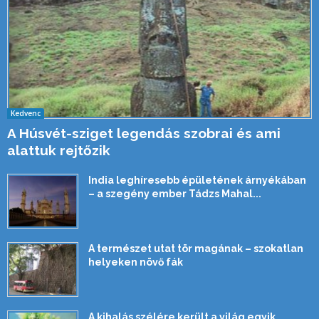
Kedvenc
A Húsvét-sziget legendás szobrai és ami
alattuk rejtőzik
India leghíresebb épületének árnyékában
– a szegény ember Tádzs Mahal...
A természet utat tör magának – szokatlan
helyeken növő fák
A kihalás szélére került a világ egyik