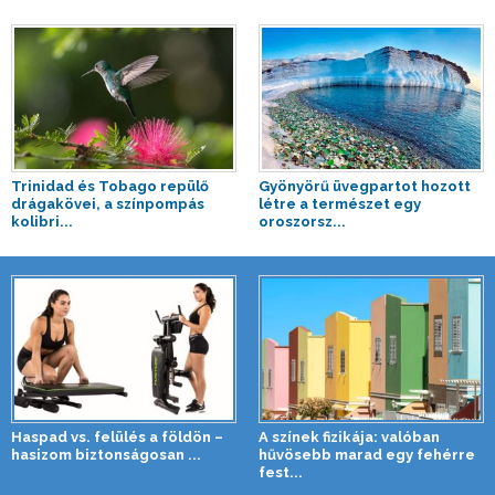
Trinidad és Tobago repülő
Gyönyörű üvegpartot hozott
drágakövei, a színpompás
létre a természet egy
kolibri...
oroszorsz...
Haspad vs. felülés a földön –
A színek fizikája: valóban
hasizom biztonságosan ...
hűvösebb marad egy fehérre
fest...