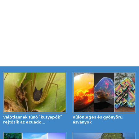
Valótlannak tűnő “kutyapók”
Különleges és gyönyörű
rejtőzik az ecuado...
ásványok