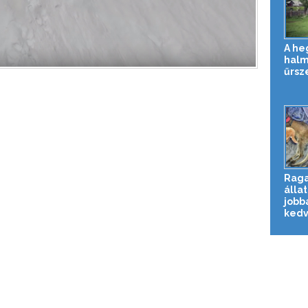
A he
halm
űrsz
Rag
állat
jobb
kedve