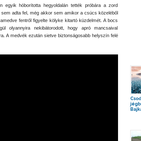
egyik hóborította hegyoldalán tették próbára a zord
ra sem adta fel, még akkor sem amikor a csúcs közeléből
amedve fentről figyelte kölyke kitartó küzdelmét. A bocs
égül olyannyira nekibátorodott, hogy apró mancsaival
sra. A medvék ezután sietve biztonságosabb helyszín felé
Csod
jégb
Bajk