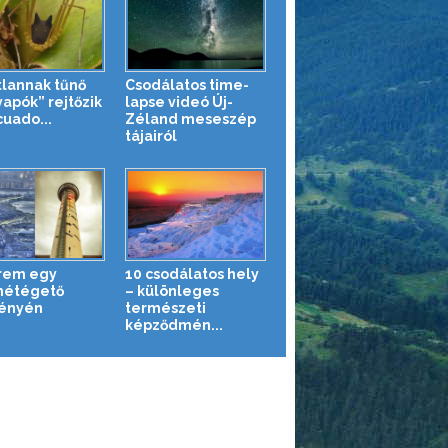
tlannak tűnő
Csodálatos time-
yapók” rejtőzik
lapse videó Új-
cuado...
Zéland meseszép
tájairól
rem egy
10 csodálatos hely
métégető
– különleges
ényén
természeti
képződmén...