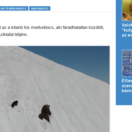
TARTÓ MEDVEBOCS
MEDVEBOCS
Való
ul az a kitartó kis medvebocs, aki fáradhatatlan küzdött,
“kut
klafal tétjére.
az e
Étte
sze
kém