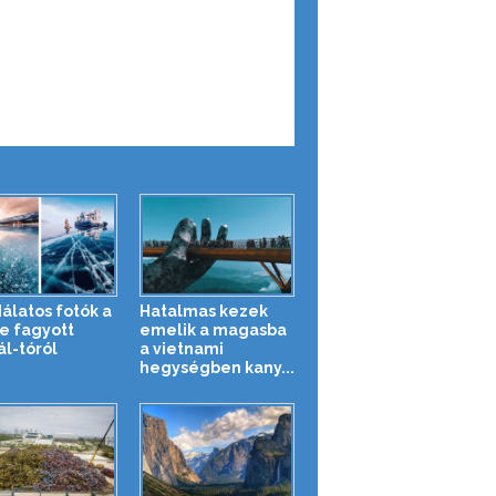
álatos fotók a
Hatalmas kezek
e fagyott
emelik a magasba
ál-tóról
a vietnami
hegységben kany...