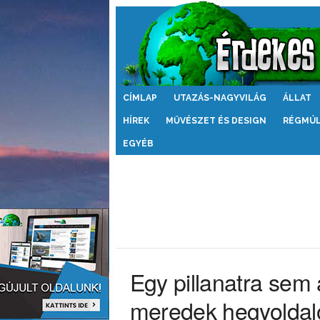
Érdekes
CÍMLAP
UTAZÁS-NAGYVILÁG
ÁLLAT
Világ
HÍREK
MŰVÉSZET ÉS DESIGN
RÉGMÚ
EGYÉB
Egy pillanatra sem 
meredek hegyoldal