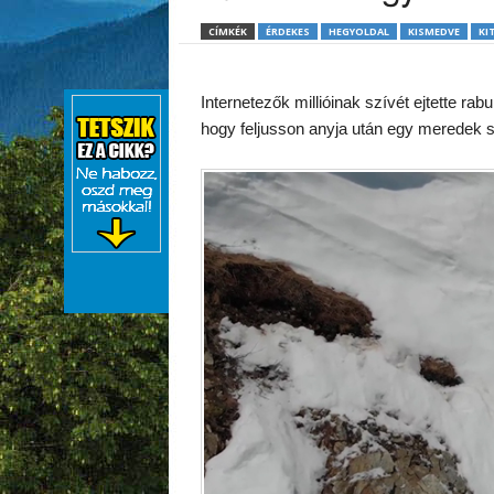
CÍMKÉK
ÉRDEKES
HEGYOLDAL
KISMEDVE
KI
Internetezők millióinak szívét ejtette rab
hogy feljusson anyja után egy meredek szi