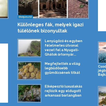
Elképesztő
Különleges fák, melyek igazi
túlélőnek bizonyultak
Lenyűgöző és egyben
félelmetes útvonal
vezet fel a Nyugati-
Ghátok őrtornyár...
Megfejtették a világ
Csod
legbüdösebb
jégb
gyümölcsének titkát
Bajk
Elképesztő luxuslakás
rejtőzik egy eldugott
arkansasi barlangban