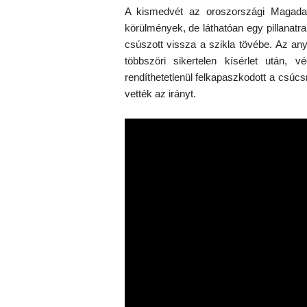
A kismedvét az oroszországi Magadan 
körülmények, de láthatóan egy pillanat
csúszott vissza a szikla tövébe. Az any
többszöri sikertelen kísérlet után, v
rendíthetetlenül felkapaszkodott a csúc
vették az irányt.