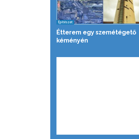
Építészet
Étterem egy szemétégető
kéményén