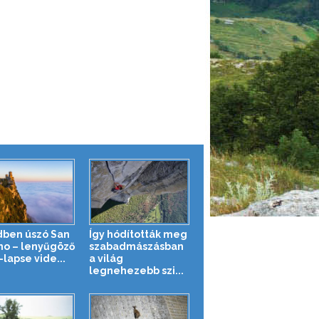
dben úszó San
Így hódították meg
no – lenyűgöző
szabadmászásban
lapse vide...
a világ
legnehezebb szi...