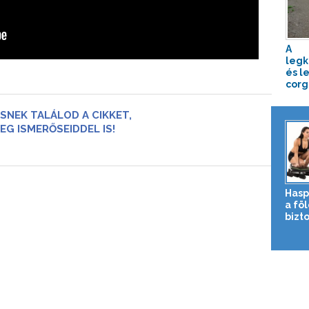
A
legk
és l
corg
SNEK TALÁLOD A CIKKET,
EG ISMERŐSEIDDEL IS!
Hasp
a fö
bizto