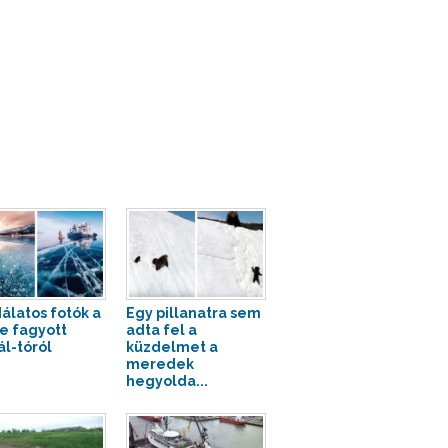
álatos fotók a
Egy pillanatra sem
e fagyott
adta fel a
ál-tóról
küzdelmet a
meredek
hegyolda...