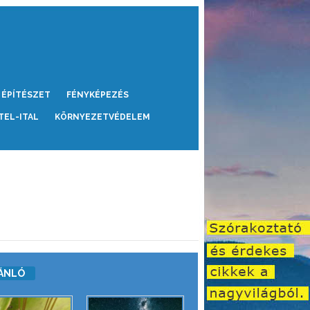
ÉPÍTÉSZET
FÉNYKÉPEZÉS
TEL-ITAL
KÖRNYEZETVÉDELEM
ÁNLÓ