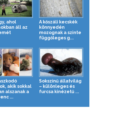
gy, ahol
A kőszáli kecskék
okban áll az
könnyedén
emét
mozognak a szinte
függőleges g...
aszkodó
Sokszínű állatvilág
ok, akik sokkal
– különleges és
an alszanak a
furcsa kinézetű ...
nc ...