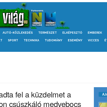
AUTÓ-KÖZLEKEDÉS
TERMÉSZET
ELKÉPESZTŐ
EMBEREK
LT
SPORT
TECHNIKA
TUDOMÁNY
ESEMÉNY
VICCES
É
adta fel a küzdelmet a
AJ
on csúszkáló medvebocs