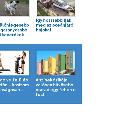
Így hosszabbítják
ülönlegesebb
meg az óceánjáró
egaranyosabb
hajókat
i keverékek
ad vs. felülés
A színek fizikája:
ldön – hasizom
valóban hűvösebb
nságosan ...
marad egy fehérre
fest...