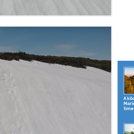
A kö
Mari
time-