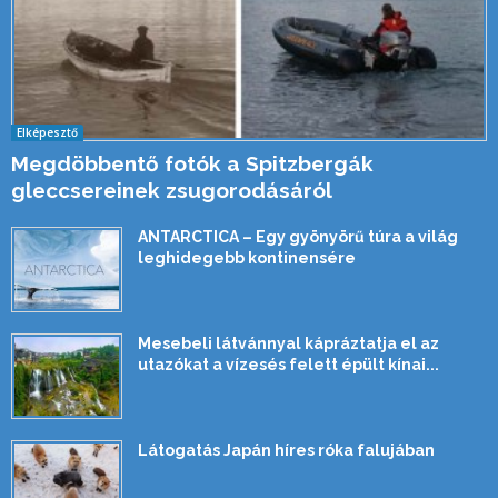
Elképesztő
Megdöbbentő fotók a Spitzbergák
gleccsereinek zsugorodásáról
ANTARCTICA – Egy gyönyörű túra a világ
leghidegebb kontinensére
Mesebeli látvánnyal kápráztatja el az
utazókat a vízesés felett épült kínai...
Látogatás Japán híres róka falujában