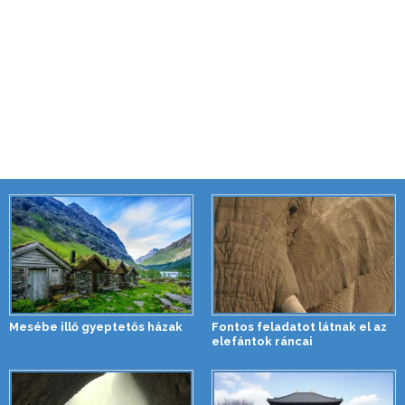
Mesébe illő gyeptetős házak
Fontos feladatot látnak el az
elefántok ráncai