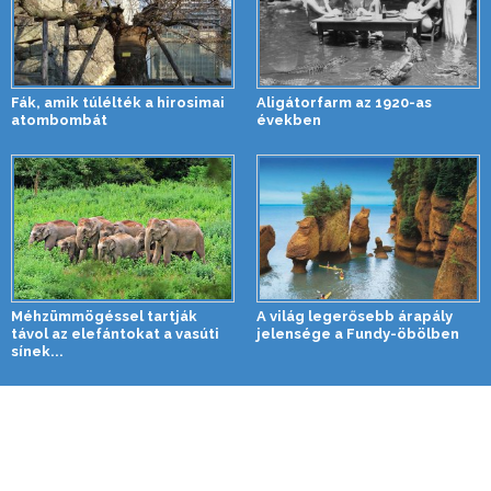
Fák, amik túlélték a hirosimai
Aligátorfarm az 1920-as
atombombát
években
Méhzümmögéssel tartják
A világ legerősebb árapály
távol az elefántokat a vasúti
jelensége a Fundy-öbölben
sínek...