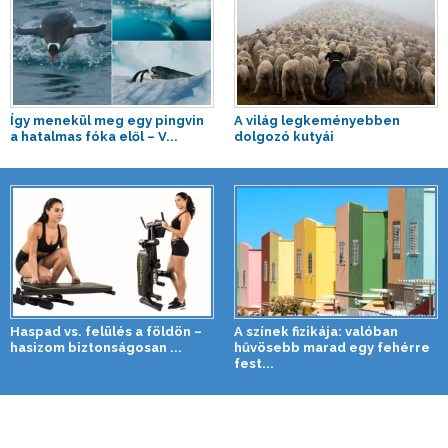
Így menekül meg egy pingvin
A világ legkeményebben
a hatalmas fóka elől – V...
dolgozó kutyái
Haspad vs. felülés a földön –
A színek fizikája: valóban
hasizom biztonságosan ...
hűvösebb marad egy fehérre
fest...