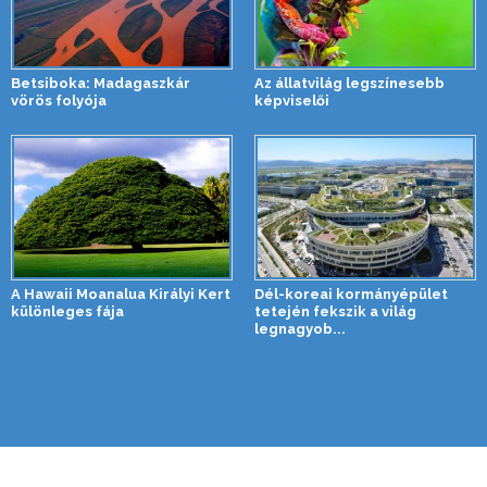
Betsiboka: Madagaszkár
Az állatvilág legszínesebb
vörös folyója
képviselői
A Hawaii Moanalua Királyi Kert
Dél-koreai kormányépület
különleges fája
tetején fekszik a világ
legnagyob...