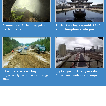
Drónnal a világ legnagyobb
TodaiJi – a legnagyobb fából
barlangjában
épült templom a világon...
Út a pokolba – a világ
Így kanyarog át egy uszály
legveszélyesebb szövetségi
Cleveland szűk csatornáján
au...