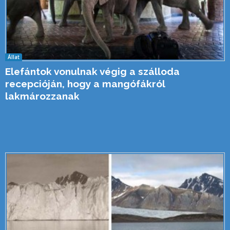
Állat
Elefántok vonulnak végig a szálloda
recepcióján, hogy a mangófákról
lakmározzanak