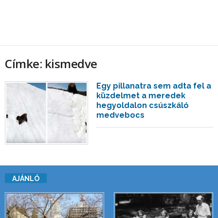
Címke: kismedve
Egy pillanatra sem adta fel a
küzdelmet a meredek
hegyoldalon csúszkáló
medvebocs
AJÁNLÓ