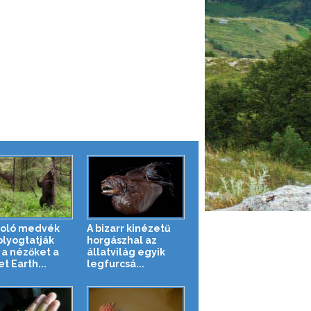
oló medvék
A bizarr kinézetű
lyogtatják
horgászhal az
a nézőket a
állatvilág egyik
t Earth...
legfurcsá...