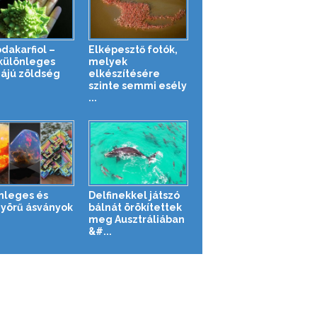
dakarfiol –
Elképesztő fotók,
különleges
melyek
ájú zöldség
elkészítésére
szinte semmi esély
...
nleges és
Delfinekkel játszó
yörű ásványok
bálnát örökítettek
meg Ausztráliában
&#...