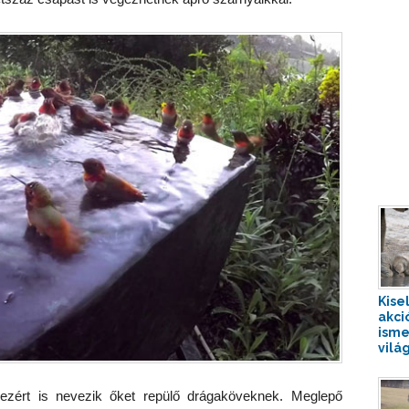
Kise
akci
isme
világ
ó, ezért is nevezik őket repülő drágaköveknek. Meglepő