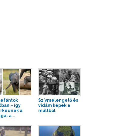
lefántok
Szívmelengető és
óban – így
vidám képek a
rkednek a
múltból
gal a...