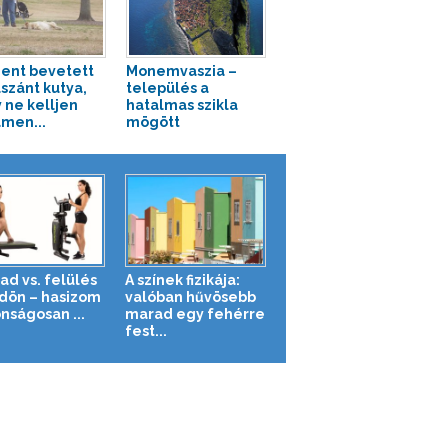
ent bevetett
Monemvaszia –
lszánt kutya,
település a
 ne kelljen
hatalmas szikla
men...
mögött
ad vs. felülés
A színek fizikája:
ldön – hasizom
valóban hűvösebb
nságosan ...
marad egy fehérre
fest...