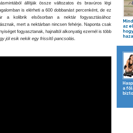
mintából állítják össze változatos és bravúros légi
ugalomban is elérheti a 600 dobbanást percenként, de ez
r a kolibrik elsősorban a nektár fogyasztásához
Mind
dásznak, mert a nektárban nincsen fehérje. Naponta csak
az e
hogy
yiséget fogyasztanak, hajnaltól alkonyatig ezernél is több
haza
y jól esik nekik egy frissítő pancsolás.
Hasp
a fö
bizto