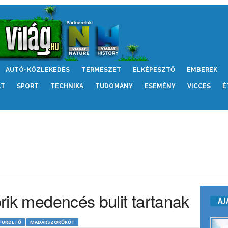
AUTÓ-KÖZLEKEDÉS
TERMÉSZET
ELKÉPESZTŐ
EMBEREK
LT
SPORT
TECHNIKA
TUDOMÁNY
ESEMÉNY
VICCES
É
brik medencés bulit tartanak
AJ
FÜRDETŐ
MADÁRSZÖKŐKÚT