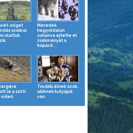
svét-sziget
Meredek
ndás szobrai
hegyoldalon
mi alattuk
zuhanva ejtette el
zik
zsákmányát a
hópárd...
zergére
Tovább élnek azok,
tt le a szirti
akiknek kutyájuk
– videó
van