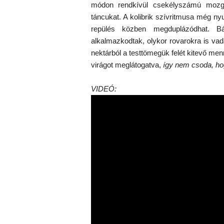
módon rendkívül csekélyszámú mozgás
táncukat. A kolibrik szívritmusa még ny
repülés közben megduplázódhat. Bá
alkalmazkodtak, olykor rovarokra is va
nektárból a testtömegük felét kitevő menn
virágot meglátogatva,
így nem csoda, hog
VIDEÓ: