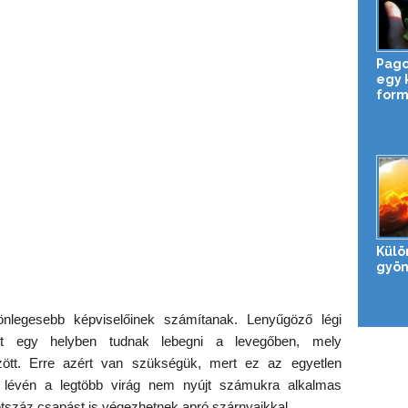
Pago
egy 
form
Külö
gyön
nlegesebb képviselőinek számítanak. Lenyűgöző légi
zt egy helyben tudnak lebegni a levegőben, mely
ött. Erre azért van szükségük, mert ez az egyetlen
 lévén a legtöbb virág nem nyújt számukra alkalmas
tszáz csapást is végezhetnek apró szárnyaikkal.