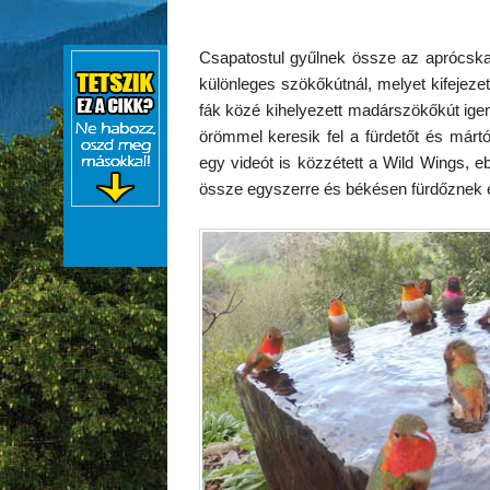
Csapatostul gyűlnek össze az aprócsk
különleges szökőkútnál, melyet kifeje
fák közé kihelyezett madárszökőkút igen
örömmel keresik fel a fürdetőt és márt
egy videót is közzétett a Wild Wings, eb
össze egyszerre és békésen fürdőznek e