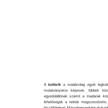
A
kolibrik
a madárvilág egyik legkülö
mutatványokra képesek, többek kö
egyedülállónak számít a madarak köz
lehetőségük a nektár megszerzésére,
leszállóhelyet. Másodpercenként akár ké