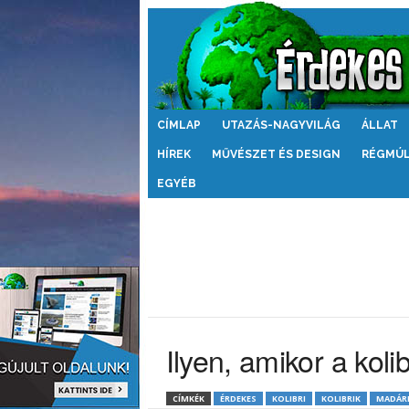
Érdekes
CÍMLAP
UTAZÁS-NAGYVILÁG
ÁLLAT
Világ
HÍREK
MŰVÉSZET ÉS DESIGN
RÉGMÚ
EGYÉB
Ilyen, amikor a koli
CÍMKÉK
ÉRDEKES
KOLIBRI
KOLIBRIK
MADÁR