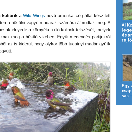
a
kolibrik
a
Wild Wings
nevű amerikai cég által készített
zetten a hűsölni vágyó madarak számára álmodtak meg. A
A Hú
csak elnyerte a környéken élő kolibrik tetszését, melyek
lege
és a
óznak meg a hűsítő vizében. Egyik medencés partijukról
rejtő
ből az is kiderül, hogy olykor több tucatnyi madár gyűlik
gyütt.
Egy 
csapo
sas 