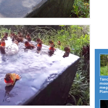
Tánc
moso
meg 
Plane