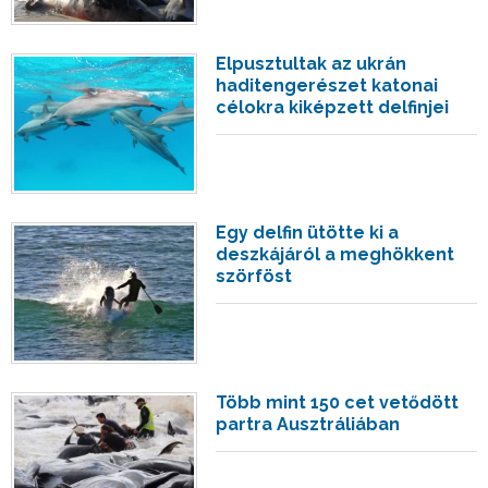
Elpusztultak az ukrán
haditengerészet katonai
célokra kiképzett delfinjei
Egy delfin ütötte ki a
deszkájáról a meghökkent
szörföst
Több mint 150 cet vetődött
partra Ausztráliában