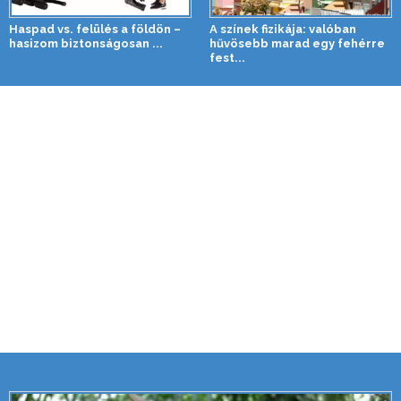
Haspad vs. felülés a földön –
A színek fizikája: valóban
hasizom biztonságosan ...
hűvösebb marad egy fehérre
fest...