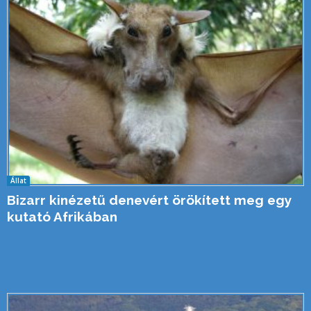
Állat
Bizarr kinézetű denevért örökített meg egy
kutató Afrikában