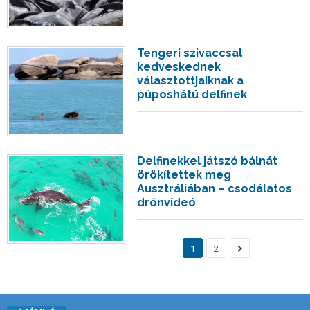
Tengeri szivaccsal
kedveskednek
választottjaiknak a
púposhátú delfinek
Delfinekkel játszó bálnát
örökítettek meg
Ausztráliában – csodálatos
drónvideó
1
2