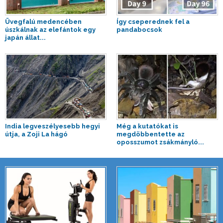
Üvegfalú medencében
Így cseperednek fel a
úszkálnak az elefántok egy
pandabocsok
japán állat...
India legveszélyesebb hegyi
Még a kutatókat is
útja, a Zoji La hágó
megdöbbentette az
oposszumot zsákmányló...