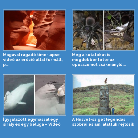
Magával ragadó time-lapse
Még a kutatókat is
videó az erózió által formált,
megdöbbentette az
p...
oposszumot zsákmányló...
Így játszott egymással egy
A Húsvét-sziget legendás
sirály és egy beluga – Videó
szobrai és ami alattuk rejtőzik