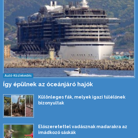
Autó-Közlekedés
Így épülnek az óceánjáró hajók
Különleges fák, melyek igazi túlélőnek
bizonyultak
Előszeretettel vadásznak madarakra az
imádkozó sáskák