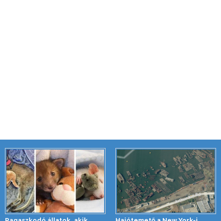
Ragaszkodó állatok, akik
Hajótemető a New York-i