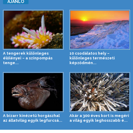
AJÁNLÓ
A tengerek különleges
10 csodálatos hely –
élőlényei – a színpompás
különleges természeti
tenge...
képződmén...
A bizarr kinézetű horgászhal
Akár a 300 éves kort is megéri
az állatvilág egyik legfurcsá...
a világ egyik leghosszabb é...