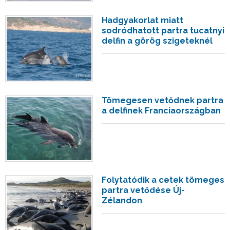
Hadgyakorlat miatt
sodródhatott partra tucatnyi
delfin a görög szigeteknél
Tömegesen vetődnek partra
a delfinek Franciaországban
Folytatódik a cetek tömeges
partra vetődése Új-
Zélandon