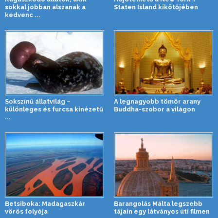
sokkal jobban alszanak a
Staten Island kikötőjében
kedvenc ...
Sokszínű állatvilág –
A legnagyobb tömör arany
különleges és furcsa kinézetű
Buddha-szobor a világon
...
Betsiboka: Madagaszkár
Barangolás Málta legszebb
vörös folyója
tájain egy látványos úti filmen