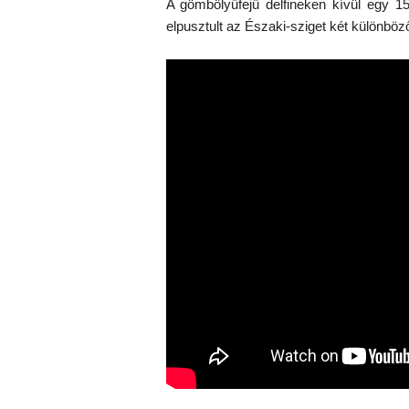
A gömbölyűfejű delfineken kívül egy 1
elpusztult az Északi-sziget két különböz