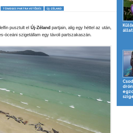
TÖMEGES PARTRA VETŐDÉS
ÚJ-ZÉLAND
Külö
lfin pusztult el
Új-Zéland
partjain, alig egy héttel az után,
álla
des-óceáni szigetállam egy távoli partszakaszán.
Csod
drón
egzo
szige