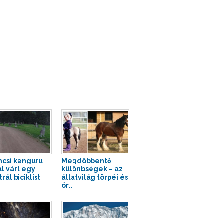
ncsi kenguru
Megdöbbentő
al várt egy
különbségek – az
rál biciklist
állatvilág törpéi és
ór...