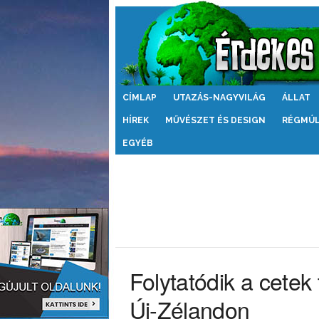
Érdekes
CÍMLAP
UTAZÁS-NAGYVILÁG
ÁLLAT
Világ
HÍREK
MŰVÉSZET ÉS DESIGN
RÉGMÚ
EGYÉB
Folytatódik a cete
Új-Zélandon