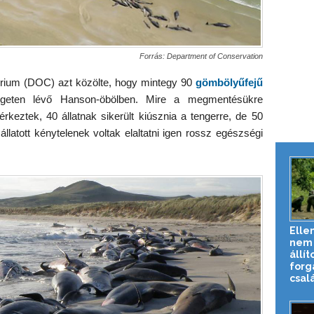
Forrás: Department of Conservation
érium (DOC) azt közölte, hogy mintegy 90
gömbölyűfejű
igeten lévő Hanson-öbölben. Mire a megmentésükre
keztek, 40 állatnak sikerült kiúsznia a tengerre, de 50
állatott kénytelenek voltak elaltatni igen rossz egészségi
Elle
nem 
állít
forg
csalá