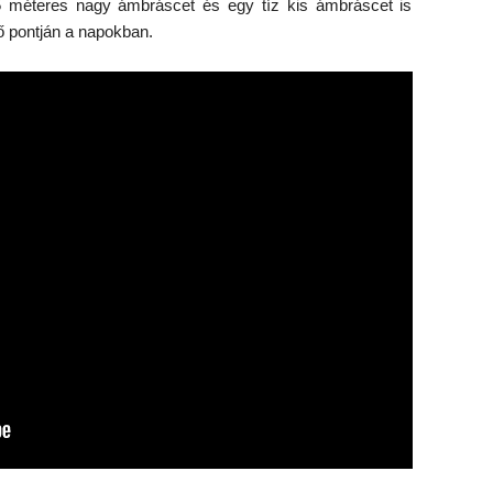
5 méteres nagy ámbráscet és egy tíz kis ámbráscet is
ő pontján a napokban.