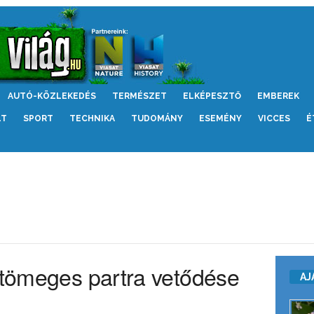
AUTÓ-KÖZLEKEDÉS
TERMÉSZET
ELKÉPESZTŐ
EMBEREK
LT
SPORT
TECHNIKA
TUDOMÁNY
ESEMÉNY
VICCES
É
k tömeges partra vetődése
AJ