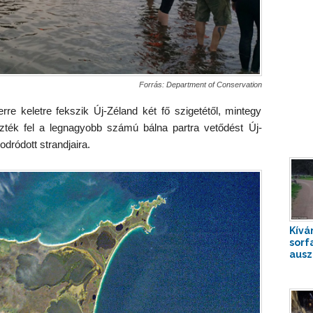
Forrás: Department of Conservation
re keletre fekszik Új-Zéland két fő szigetétől, mintegy
ezték fel a legnagyobb számú bálna partra vetődést Új-
dródott strandjaira.
Kívá
sorf
auszt