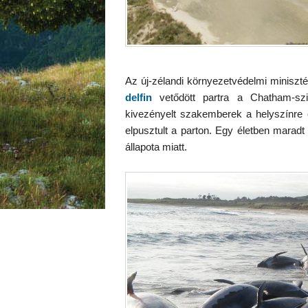
Az új-zélandi környezetvédelmi miniszt
delfin
vetődött partra a Chatham-sz
kivezényelt szakemberek a helyszínre ér
elpusztult a parton. Egy életben maradt 
állapota miatt.