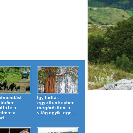
ntmondást
Így tudták
tűrően
egyetlen képben
otta le a
megörökíteni a
almat a
világ egyik legn...
d...