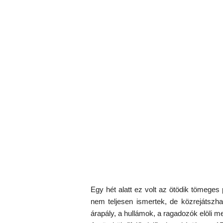
Egy hét alatt ez volt az ötödik tömeges 
nem teljesen ismertek, de közrejátszh
árapály, a hullámok, a ragadozók elöli 