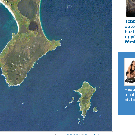
Több
autó
házt
egy
fémh
Hasp
a fö
bizto