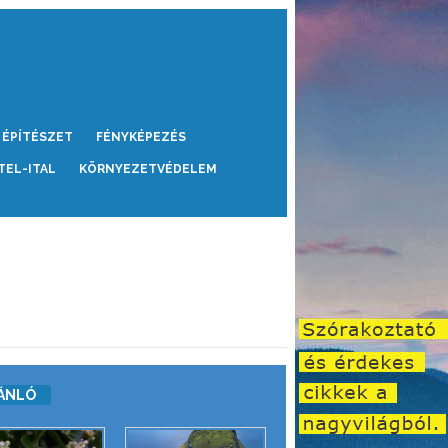
ÉPÍTÉSZET
FÉNYKÉPEZÉS
TEL-ITAL
KÖRNYEZETVÉDELEM
ÁNLÓ