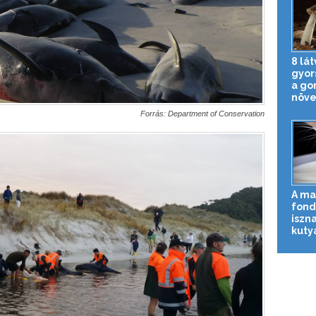
8 lá
gyor
a go
növe
Forrás: Department of Conservation
A ma
fond
iszna
kuty