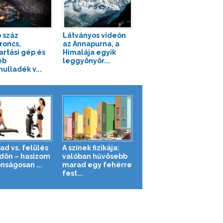
 száz
Látványos videón
roncs,
az Annapurna, a
artási gép és
Himalája egyik
éb
leggyönyör...
ulladék v...
ad vs. felülés
A színek fizikája:
ldön – hasizom
valóban hűvösebb
nságosan ...
marad egy fehérre
fest...