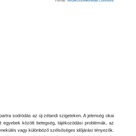
Forrás:
NASA/ISS
/
Wikimedia Commons
partra sodródás az új-zélandi szigeteken. A jelenség okai
at egyebek között betegség, tájékozódási problémák, az
menekülés vagy különböző szélsőséges időjárási tényezők.