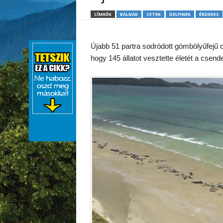
CÍMKÉK
BÁLNÁK
CETEK
DELFINEK
ÉRDEKES
Újabb 51 partra sodródott gömbölyűfejű de
hogy 145 állatot vesztette életét a csen