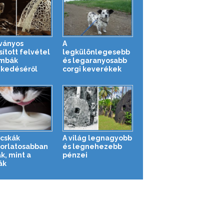
tványos
A
sított felvétel
legkülönlegesebb
mbák
és legaranyosabb
kedéséről
corgi keverékek
cskák
A világ legnagyobb
orlatosabban
és legnehezebb
k, mint a
pénzei
ák