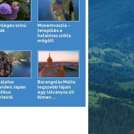
nleges színű
Monemvaszia –
tok
település a
hatalmas szikla
mögött
álatos
Barangolás Málta
videó Japán
legszebb tájain
tikus
egy látványos úti
teiről
filmen ...