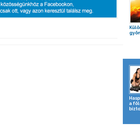
Külö
gyön
Hasp
a fö
bizto