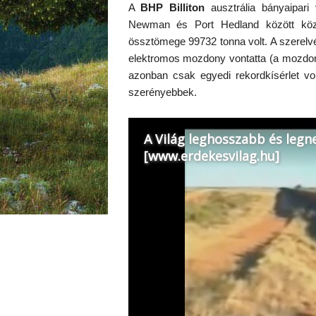
A
BHP Billiton
ausztrália bányaipari 
Newman és Port Hedland között közle
össztömege 99732 tonna volt. A szerelv
elektromos mozdony vontatta (a mozdon
azonban csak egyedi rekordkísérlet vo
szerényebbek.