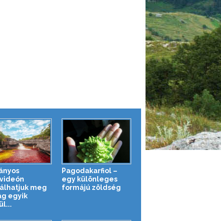
ányos
Pagodakarfiol –
videón
egy különleges
álhatjuk meg
formájú zöldség
ág egyik
l...