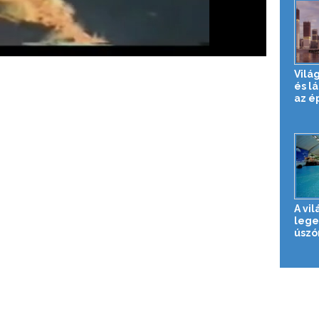
Vilá
és l
az é
A vil
lege
úsz