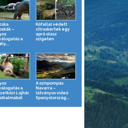
cska
Kőfallal védett
oskák –
citruskertek egy
yos
apró olasz
válogatás a
szigeten
ly...
yos
A színpompás
válogatás a
Navarra –
etközi Lajhár
látványos videó
alkalmából
Spanyolország...