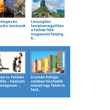
nleges és
Lenyűgöző
yörű ásványok
templomegyüttes
a felhők fölé
magasodó Fanjing
h...
ad vs. felülés
A színek fizikája:
ldön – hasizom
valóban hűvösebb
nságosan ...
marad egy fehérre
fest...