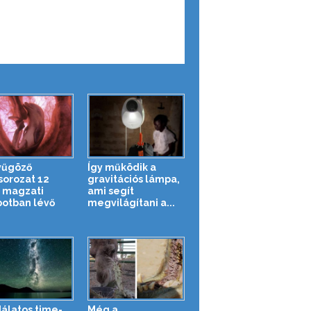
yűgöző
Így működik a
sorozat 12
gravitációs lámpa,
t magzati
ami segít
potban lévő
megvilágítani a...
álatos time-
Még a