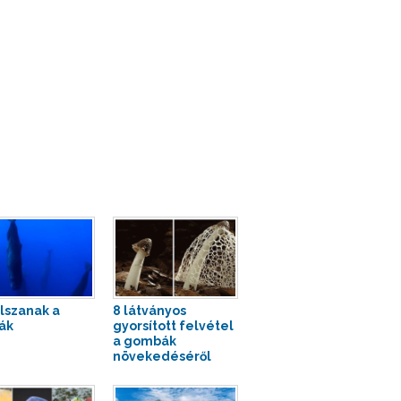
alszanak a
8 látványos
ák
gyorsított felvétel
a gombák
növekedéséről