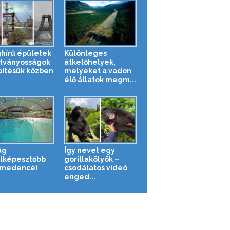
ghírű épületek
Különleges
átványosságok
átkelőhelyek,
pítésük közben
melyeket a vadon
élő állatok megm...
ág
Így nevet egy
lképesztőbb
gorillakölyök –
ómedencéi
csodálatos videó
enged...