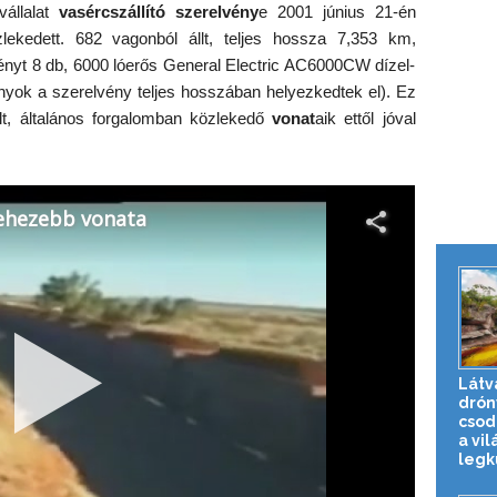
vállalat
vasércszállító szerelvény
e 2001 június 21-én
kedett. 682 vagonból állt, teljes hossza 7,353 km,
ényt 8 db, 6000 lóerős General Electric AC6000CW dízel-
yok a szerelvény teljes hosszában helyezkedtek el). Ez
lt, általános forgalomban közlekedő
vonat
aik ettől jóval
Látv
drón
csod
a vil
legkü