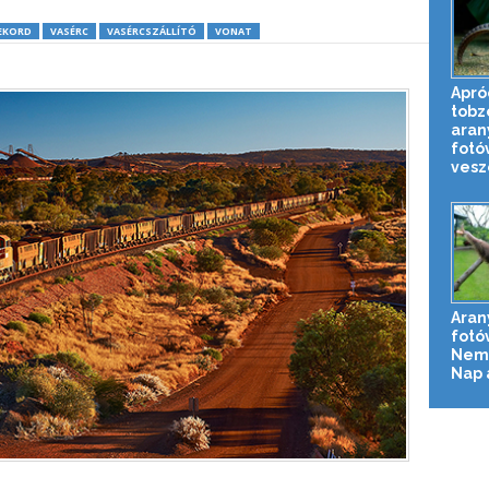
EKORD
VASÉRC
VASÉRCSZÁLLÍTÓ
VONAT
Apró
tobz
aran
fotó
veszé
Aran
fotó
Nemz
Nap 