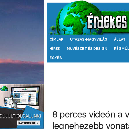
Érdekes
CÍMLAP
UTAZÁS-NAGYVILÁG
ÁLLAT
Világ
HÍREK
MŰVÉSZET ÉS DESIGN
RÉGMÚ
EGYÉB
8 perces videón a 
legnehezebb vonat