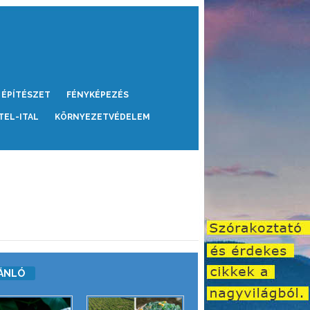
ÉPÍTÉSZET
FÉNYKÉPEZÉS
TEL-ITAL
KÖRNYEZETVÉDELEM
ÁNLÓ