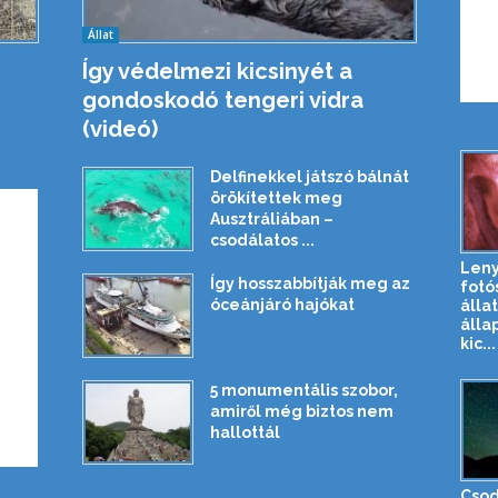
Állat
Így védelmezi kicsinyét a
gondoskodó tengeri vidra
(videó)
Delfinekkel játszó bálnát
örökítettek meg
Ausztráliában –
csodálatos ...
Len
Így hosszabbítják meg az
fotó
óceánjáró hajókat
álla
álla
kic...
5 monumentális szobor,
amiről még biztos nem
hallottál
Csod