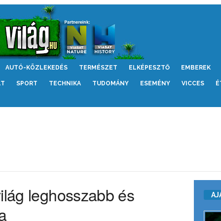
AUTÓ-KÖZLEKEDÉS
TERMÉSZET
ELKÉPESZTŐ
EMBEREK
LT
SPORT
TECHNIKA
TUDOMÁNY
ESEMÉNY
VICCES
É
világ leghosszabb és
AJ
a