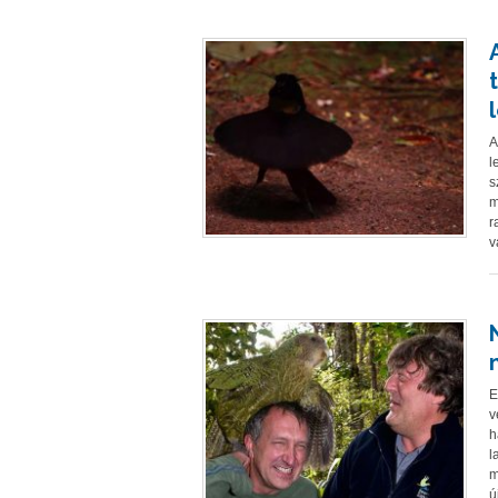
A
l
s
m
r
v
E
v
h
l
m
ú