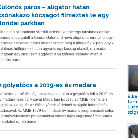
Különös páros – aligátor hátán
csónakázó kócsagot filmeztek le egy
floridai parkban
ihetetlen pillanatokat sikerült videóra vennie egy turistának amikor
emrég ellátogatott a floridai Gatorland nevű aligátorfarmra, ahol egy
gencsak szokatlan páros örvendeztette meg a látogatók. A park egyik
atalmas hüllőjének hátán ugyanis egy kócsag utazott, s a madár
áthatóan egy kicsit sem aggódott a veszélyes "csónak" miatt. A
ülönös páros ...
A gólyatöcs a 2019-es év madara
z internetes közönség szavazatai alapján a gólyatöcs lett a 2019-es
Elké
v madara, ezért a Magyar Madártani Egyesület (MME) kiemelten
term
oglalkozik a faj, és az élőhelyének védelmét szolgáló információk
Luzo
tadásával. Az MME 1979-ben indított Év madara programjának célja,
szig
 természetvédelmi problémákkal érintett fajok vagy madárcsoportok
ársadalmi szintű bemut...