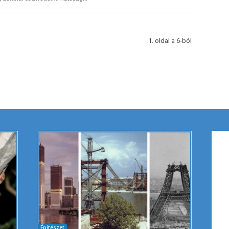
1. oldal a 6-ból
Építészet