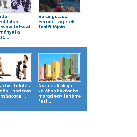
edek
Barangolás a
oldalon
Feröer-szigetek
nva ejtette el
festői tájain
mányát a
rd...
ad vs. felülés
A színek fizikája:
ldön – hasizom
valóban hűvösebb
nságosan ...
marad egy fehérre
fest...