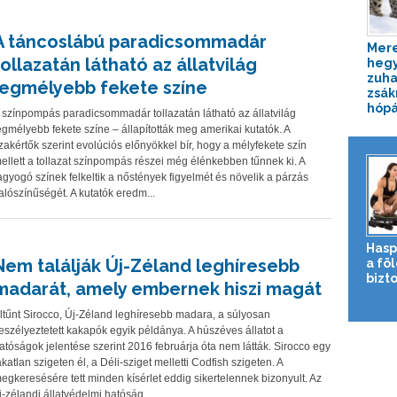
A táncoslábú paradicsommadár
Mer
tollazatán látható az állatvilág
hegy
zuha
legmélyebb fekete színe
zsák
hópá
 színpompás paradicsommadár tollazatán látható az állatvilág
egmélyebb fekete színe – állapították meg amerikai kutatók. A
zakértők szerint evolúciós előnyökkel bír, hogy a mélyfekete szín
ellett a tollazat színpompás részei még élénkebben tűnnek ki. A
agyogó színek felkeltik a nőstények figyelmét és növelik a párzás
alószínűségét. A kutatók eredm...
Hasp
Nem találják Új-Zéland leghíresebb
a fö
bizto
madarát, amely embernek hiszi magát
ltűnt Sirocco, Új-Zéland leghíresebb madara, a súlyosan
eszélyeztetett kakapók egyik példánya. A húszéves állatot a
atóságok jelentése szerint 2016 februárja óta nem látták. Sirocco egy
akatlan szigeten él, a Déli-sziget melletti Codfish szigeten. A
egkeresésére tett minden kísérlet eddig sikertelennek bizonyult. Az
j-zélandi állatvédelmi hatóság...