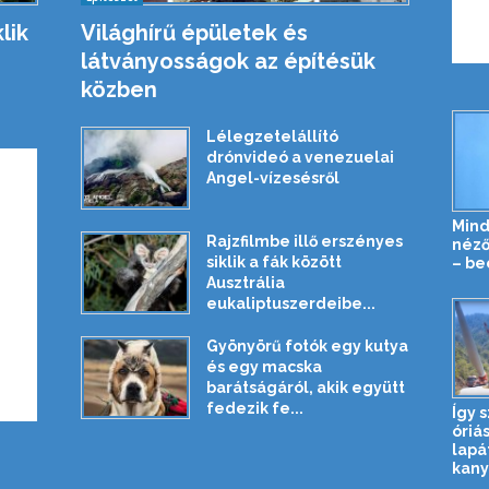
lik
Világhírű épületek és
látványosságok az építésük
közben
Lélegzetelállító
drónvideó a venezuelai
Angel-vízesésről
Mind
Rajzfilmbe illő erszényes
néző
siklik a fák között
– be
Ausztrália
eukaliptuszerdeibe...
Gyönyörű fotók egy kutya
és egy macska
barátságáról, akik együtt
fedezik fe...
Így s
óriás
lapá
kany