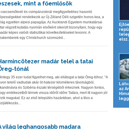
eszesek, mint a főemlősök
 csecsemőknél és csimpánzoknál megfigyeltekhez hasonló
épességekkel rendelkezik az Új-Zéland Déli-szigetén honos kea, a
ilág egyetlen alpesi papagája. Az Aucklandi Egyetem munkatársai
Ejtő
ltal végzett kutatás nyomán elsőként sikerült bizonyítani, hogy egy
repü
adár képes valódi statisztikai következtetéseket levonni. A
tele
zakemberek egy Christchurch szomszéd...
elsz.
Harmincötezer madár telel a tatai
Öreg-tónál
integy 35 ezer ludat figyelhet meg, aki ellátogat a tatai Öreg-tóhoz. "A
avon telelő vadludak akár öt-hatezer kilométeres távolságból,
Látv
kandinávia és Szibéria északi térségéből érkeznek. Nagyon fontos,
az A
ogy emlékezetből térnek vissza időről időre Tatára, mert itt nagyon jól
Hima
rzik magukat. Ez az első település hazánkban, ahol a tilos a
legg
űzijátékozás...
A világ leghangosabb madara