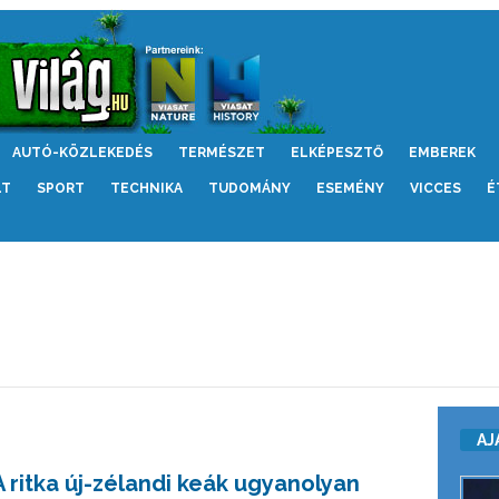
AUTÓ-KÖZLEKEDÉS
TERMÉSZET
ELKÉPESZTŐ
EMBEREK
LT
SPORT
TECHNIKA
TUDOMÁNY
ESEMÉNY
VICCES
É
AJ
A ritka új-zélandi keák ugyanolyan