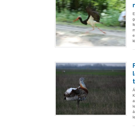
E
g
f
m
e
k
Á
K
a
l
á
l