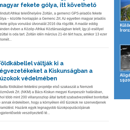
magyar fekete gólya, itt követhető
lindult Afrikai telelőhelyére Zoltán, a gemenci GPS-jeladós fekete
ólya – közölte honlapján a Gemenc Zrt. Az egyetlen magyar jeladós
ekete gólya vonulási útvonalát 2016 óta rögzítik. A madár eddig
Külö
inden évben a Közép-Afrikai Köztársaságban telelt, így jó eséllyel
Íror
zúttal is oda tart. Zoltán idén március 21-én tért haza, amikor 13 ezer
ilomét...
Földkábellel váltják ki a
légvezetékeket a Kiskunságban a
Alig
túzokok védelmében
1920
tadta földkábel-fektetési projektje első szakaszát a Nemzeti
özművek Zrt. (NKM) a Bács-Kiskun megyei Kunpeszér határában,
hol több mint 200 villanyoszlop által tartott szabadvezetéket bontottak
e annak érdekében, hogy a környéken élő túzokok ne szenvedjenek
ramütést. Hazánk egyik legnagyobb túzokpopulációjának
egjelentősebb veszélyeztető té...