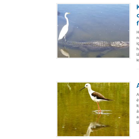
H
n
i
h
l
k
A
é
f
á
a
t