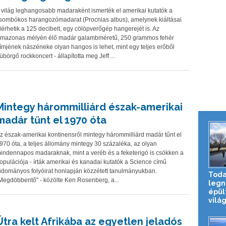
 világ leghangosabb madaraként ismerték el amerikai kutatók a
sombókos harangozómadarat (Procnias albus), amelynek kiáltásai
lérhetik a 125 decibelt, egy cölöpverőgép hangerejét is. Az
mazonas mélyén élő madár galambméretű, 250 grammos fehér
ímjének nászéneke olyan hangos is lehet, mint egy teljes erőből
übörgő rockkoncert - állapította meg Jeff ...
Mintegy hárommilliárd észak-amerikai
madár tűnt el 1970 óta
z észak-amerikai kontinensről mintegy hárommilliárd madár tűnt el
970 óta, a teljes állomány mintegy 30 százaléka, az olyan
indennapos madaraknak, mint a veréb és a feketerigó is csökken a
opulációja - írták amerikai és kanadai kutatók a Science című
udományos folyóirat honlapján közzétett tanulmányukban.
Todai
Megdöbbentő" - közölte Ken Rosenberg, a...
legn
épül
világ
Útra kelt Afrikába az egyetlen jeladós