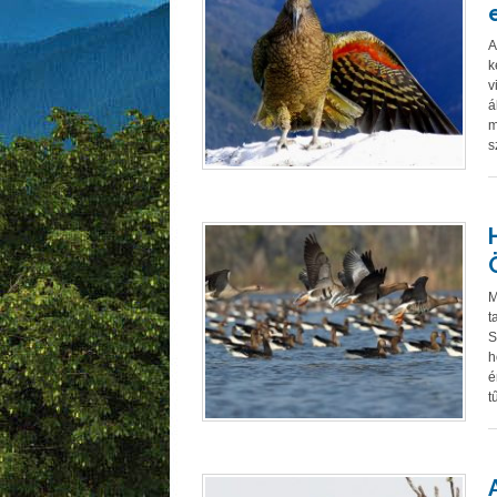
A
k
v
á
m
s
M
t
S
h
é
t