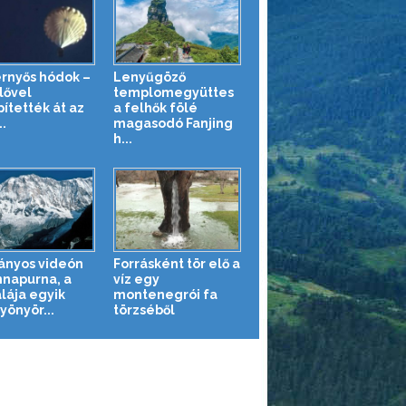
ernyős hódok –
Lenyűgöző
lővel
templomegyüttes
pítették át az
a felhők fölé
..
magasodó Fanjing
h...
ányos videón
Forrásként tör elő a
nnapurna, a
víz egy
lája egyik
montenegrói fa
yönyör...
törzséből