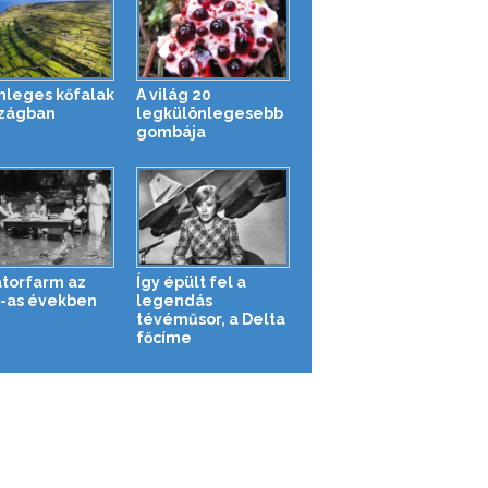
nleges kőfalak
A világ 20
szágban
legkülönlegesebb
gombája
átorfarm az
Így épült fel a
-as években
legendás
tévéműsor, a Delta
főcíme