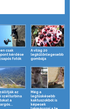
en csak
A világ 20
pont kérdése
legkülönlegesebb
csapós fotók
gombája
zállítják az
Még a
i szélturbina
legtüskésebb
tokat a
kaktuszokból is
argós...
képesek
lakmározni a te...