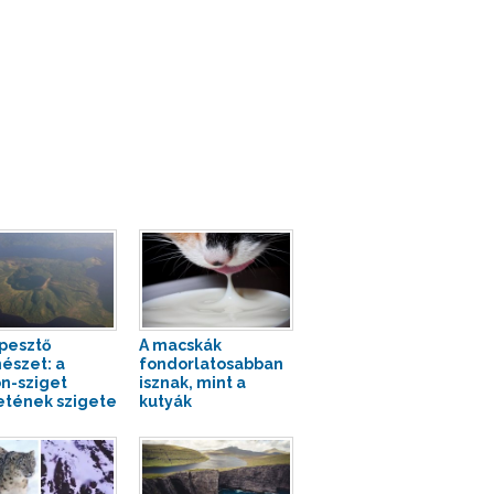
pesztő
A macskák
észet: a
fondorlatosabban
n-sziget
isznak, mint a
etének szigete
kutyák