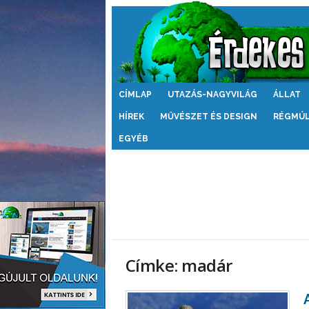
Érdekes
CÍMLAP
UTAZÁS-NAGYVILÁG
ÁLLAT
Világ
HÍREK
MŰVÉSZET ÉS DESIGN
RÉGMÚ
EGYÉB
Címke: madár