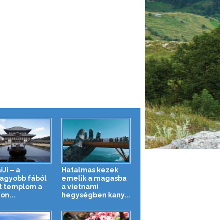
Ji – a
Hatalmas kezek
agyobb fából
emelik a magasba
t templom a
a vietnami
on...
hegységben kany...