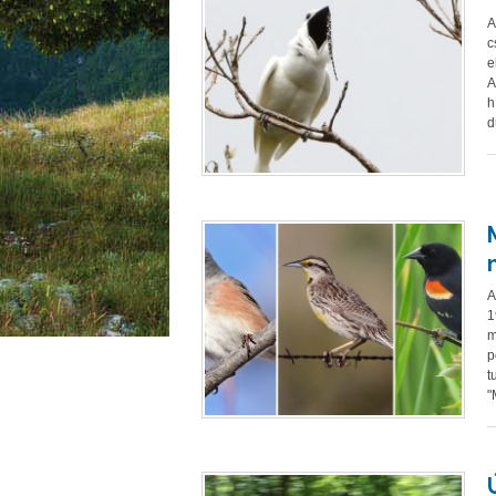
A
c
e
A
h
d
A
1
m
p
t
"