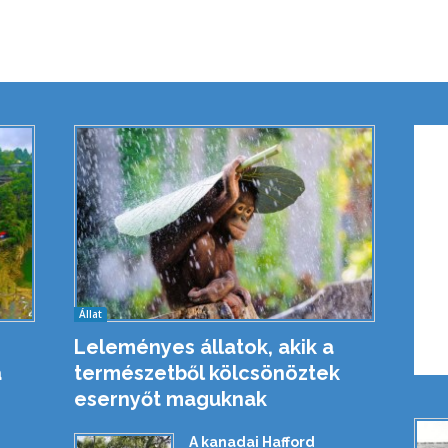
Állat
Leleményes állatok, akik a
a
természetből kölcsönöztek
esernyőt maguknak
A kanadai Hafford