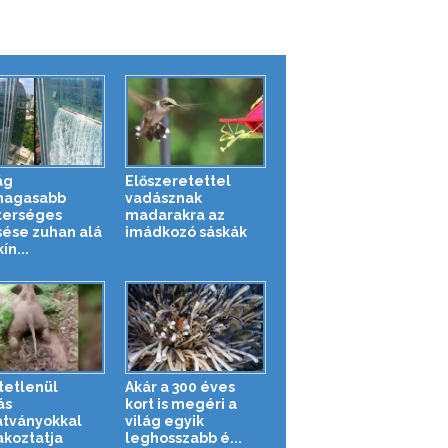
ág
Előszeretettel
magasabb
vadásznak
erséges
madarakra az
sése zuhan alá
imádkozó sáskák
ín...
tetlenül
Akár a 300 éves
ás
kort is megéri a
tványokkal
világ egyik
akoztatja
leghosszabb é...