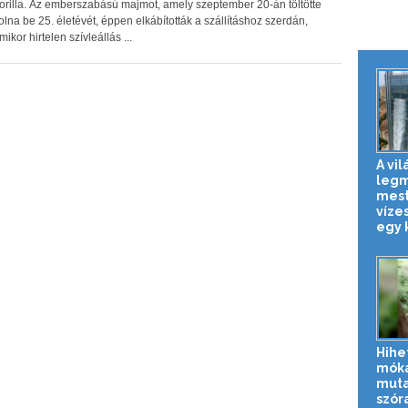
orilla. Az emberszabású majmot, amely szeptember 20-án töltötte
olna be 25. életévét, éppen elkábították a szállításhoz szerdán,
mikor hirtelen szívleállás ...
A vil
leg
mest
víze
egy k
Hihe
mók
muta
szór