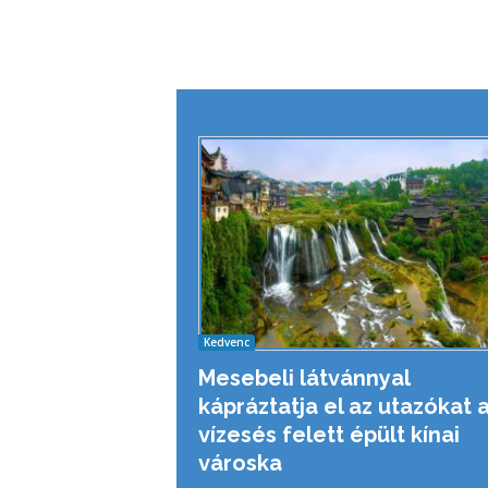
Kedvenc
Mesebeli látvánnyal
kápráztatja el az utazókat 
vízesés felett épült kínai
városka