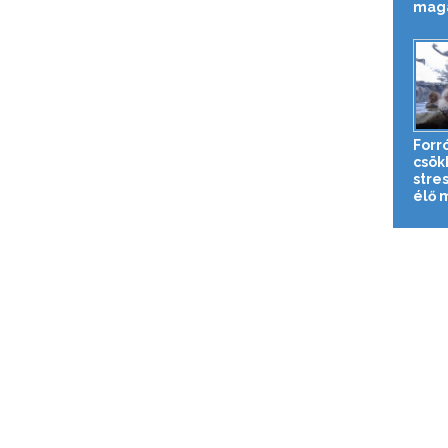
magát
Forr
csök
stre
élő 