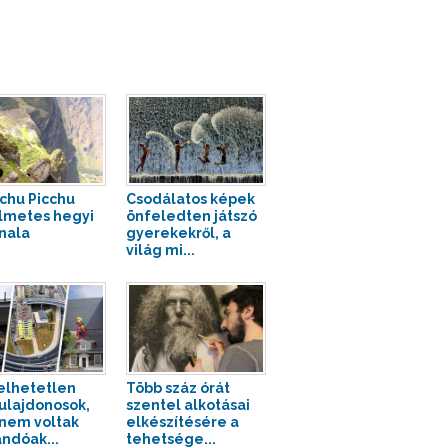
chu Picchu
Csodálatos képek
lmetes hegyi
önfeledten játszó
nala
gyerekekről, a
világ mi...
elhetetlen
Több száz órát
ulajdonosok,
szentel alkotásai
 nem voltak
elkészítésére a
andóak...
tehetsége...