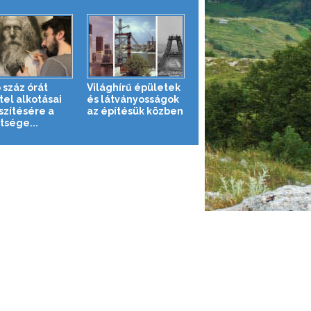
 száz órát
Világhírű épületek
tel alkotásai
és látványosságok
szítésére a
az építésük közben
tsége...