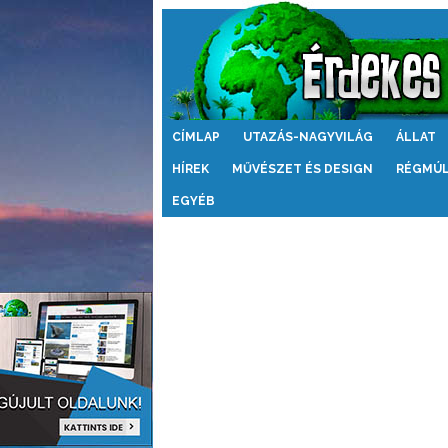
Érdekes
CÍMLAP
UTAZÁS-NAGYVILÁG
ÁLLAT
Világ
HÍREK
MŰVÉSZET ÉS DESIGN
RÉGMÚ
EGYÉB