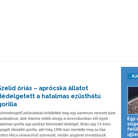
AJ
Szelíd óriás – aprócska állatot
dédelgetett a hatalmas ezüsthátú
gorilla
zívmelengető pillanatokat örökítettek meg egy kameruni nemzeti park
Egy 
unkatársai, akik videóra vették ahogy a rezervátumban élő egyik
szig
atalmas gorilla egy parányi fülesmakit dédelget. Bobo egy 24 éves
felü
yugati síkvidéki gorilla, akit még 1996-ban mentette meg az Ape
ujjle
ction Africa elnevezésű szervezet, miután anyjával orvvadászok