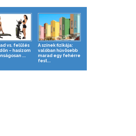
ad vs. felülés
A színek fizikája:
ldön – hasizom
valóban hűvösebb
nságosan ...
marad egy fehérre
fest...