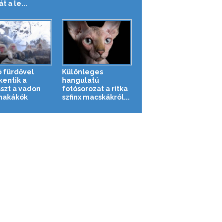
 a le...
ó fürdővel
Különleges
kentik a
hangulatú
sszt a vadon
fotósorozat a ritka
makákók
szfinx macskákról...