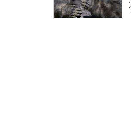
g
v
a