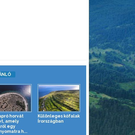
ÁNLÓ
apró horvát
Különleges kőfalak
et, amely
Írországban
lről egy
nyomatra h...