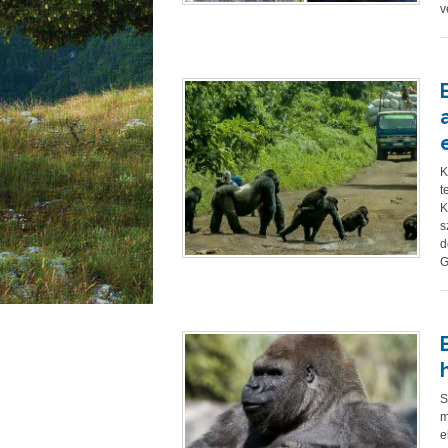
v
K
t
K
s
d
G
S
m
e