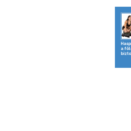
Hasp
a fö
bizto