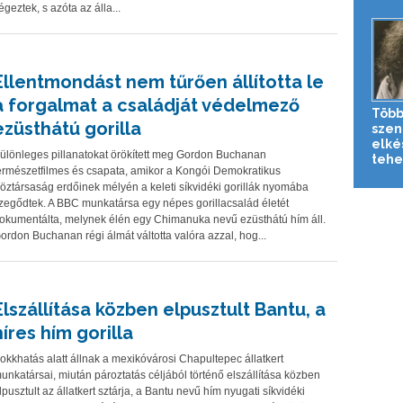
égeztek, s azóta az álla...
Ellentmondást nem tűrően állította le
a forgalmat a családját védelmező
Több
ezüsthátú gorilla
szen
elké
ülönleges pillanatokat örökített meg Gordon Buchanan
tehe
ermészetfilmes és csapata, amikor a Kongói Demokratikus
öztársaság erdőinek mélyén a keleti síkvidéki gorillák nyomába
zegődtek. A BBC munkatársa egy népes gorillacsalád életét
okumentálta, melynek élén egy Chimanuka nevű ezüsthátú hím áll.
ordon Buchanan régi álmát váltotta valóra azzal, hog...
Elszállítása közben elpusztult Bantu, a
híres hím gorilla
okkhatás alatt állnak a mexikóvárosi Chapultepec állatkert
unkatársai, miután pároztatás céljából történő elszállítása közben
lpusztult az állatkert sztárja, a Bantu nevű hím nyugati síkvidéki