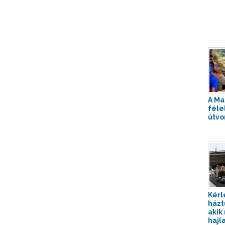
A Ma
féle
útvo
Kérl
házt
akik
hajl