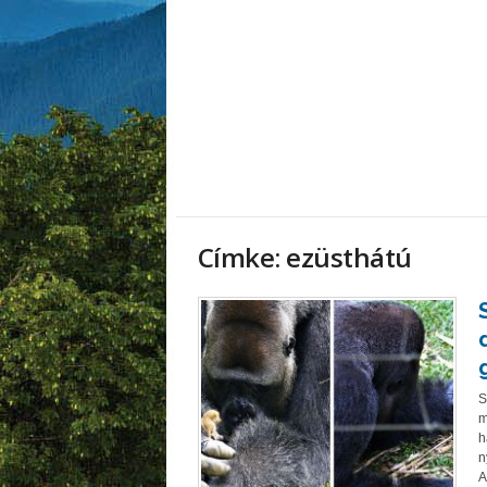
Címke: ezüsthátú
S
m
h
n
A