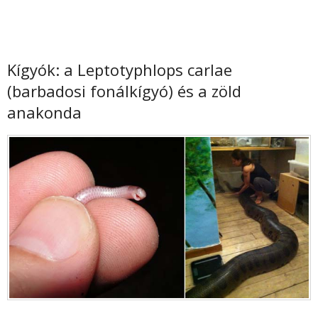
Kígyók: a Leptotyphlops carlae
(barbadosi fonálkígyó) és a zöld
anakonda