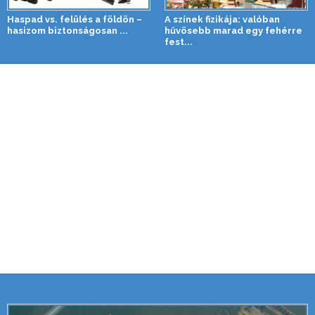
Haspad vs. felülés a földön –
A színek fizikája: valóban
hasizom biztonságosan ...
hűvösebb marad egy fehérre
fest...