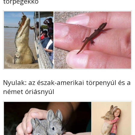
törpegekkó
Nyulak: az észak-amerikai törpenyúl és a
német óriásnyúl