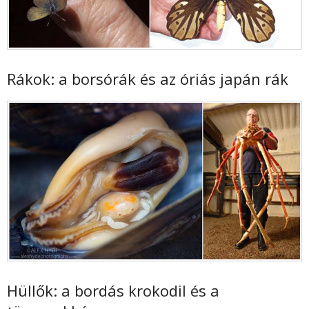
Rákok: a borsórák és az óriás japán rák
Hüllők: a bordás krokodil és a