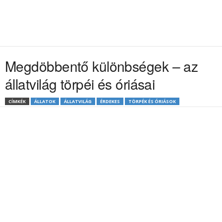
Megdöbbentő különbségek – az
állatvilág törpéi és óriásai
CÍMKÉK
ÁLLATOK
ÁLLATVILÁG
ÉRDEKES
TÖRPÉK ÉS ÓRIÁSOK