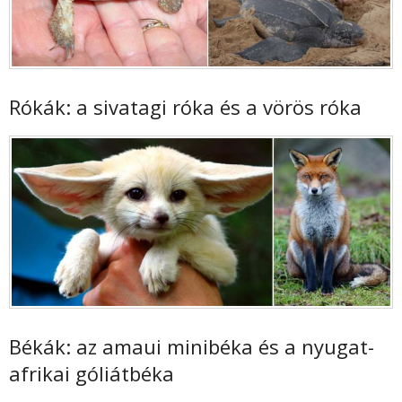
Rókák: a sivatagi róka és a vörös róka
Békák: az amaui minibéka és a nyugat-
afrikai góliátbéka