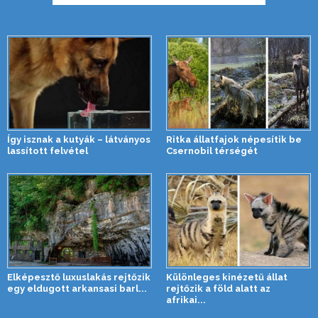
Így isznak a kutyák – látványos
Ritka állatfajok népesítik be
lassított felvétel
Csernobil térségét
Elképesztő luxuslakás rejtőzik
Különleges kinézetű állat
egy eldugott arkansasi barl...
rejtőzik a föld alatt az
afrikai...