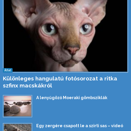
Állat
Különleges hangulatú fotósorozat a ritka
szfinx macskákról
A lenyűgöző Moeraki gömbsziklák
Egy zergére csapott le a szirti sas – videó