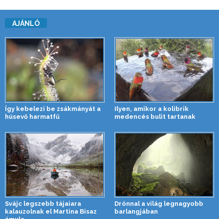
AJÁNLÓ
Így kebelezi be zsákmányát a
Ilyen, amikor a kolibrik
húsevő harmatfű
medencés bulit tartanak
Svájc legszebb tájaiara
Drónnal a világ legnagyobb
kalauzolnak el Martina Bisaz
barlangjában