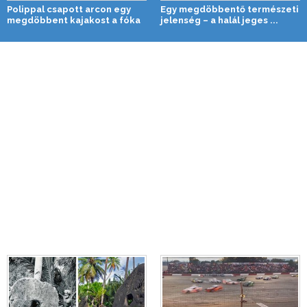
Polippal csapott arcon egy
Egy megdöbbentő természeti
megdöbbent kajakost a fóka
jelenség – a halál jeges ...