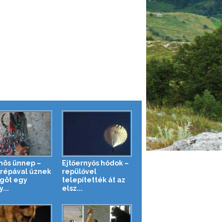
nös ünnep –
Ejtőernyős hódok –
órépával űznek
repülővel
göt egy
telepítették át az
...
elsz...