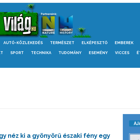
AUTÓ-KÖZLEKEDÉS
TERMÉSZET
ELKÉPESZTŐ
EMBEREK
LT
SPORT
TECHNIKA
TUDOMÁNY
ESEMÉNY
VICCES
É
AJ
Így néz ki a gyönyörű északi fény egy