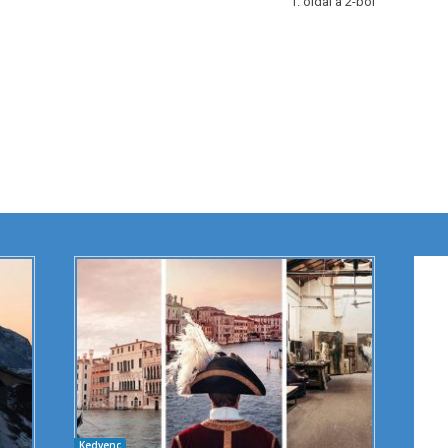
1. oldal a 2-ból
Kedvenc