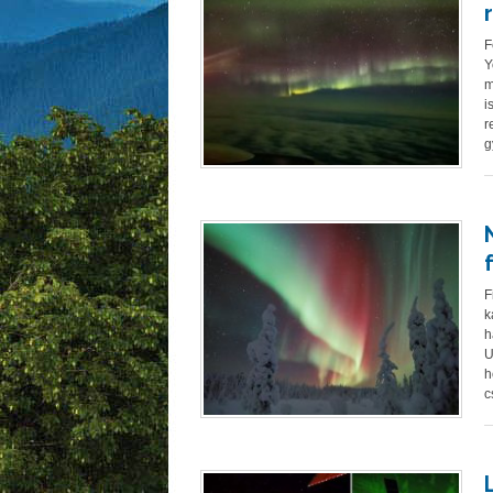
F
Y
m
i
r
g
F
k
h
U
h
c