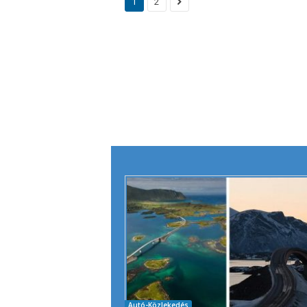
1
2
Autó-Közlekedés