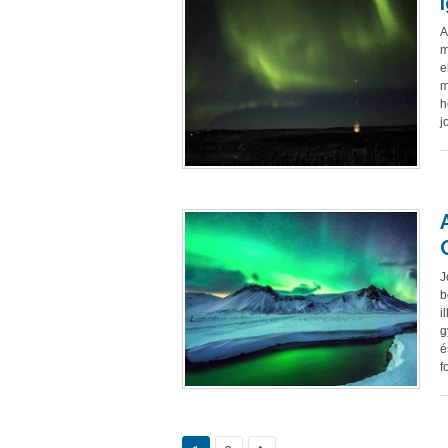
A
m
e
m
h
j
J
b
i
g
é
f