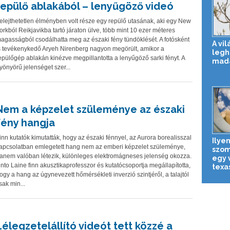
repülő ablakából – lenyűgöző videó
elejthetetlen élményben volt része egy repülő utasának, aki egy New
orkból Reikjavikba tartó járaton ülve, több mint 10 ezer méteres
agasságból csodálhatta meg az északi fény tündöklését. A fotósként
A vil
s tevékenykedő Aryeh Nirenberg nagyon megörült, amikor a
legh
epülőgép ablakán kinézve megpillantotta a lenyűgöző sarki fényt. A
mad
yönyörű jelenséget szer...
Nem a képzelet szüleménye az északi
fény hangja
inn kutatók kimutatták, hogy az északi fénnyel, az Aurora borealisszal
Ilyen
apcsolatban emlegetett hang nem az emberi képzelet szüleménye,
szomj
anem valóban létezik, különleges elektromágneses jelenség okozza.
egy 
nto Laine finn akusztikaprofesszor és kutatócsoportja megállapította,
texas
ogy a hang az úgynevezett hőmérsékleti inverzió szintjéről, a talajtól
sak min...
Lélegzetelállító videót tett közzé a