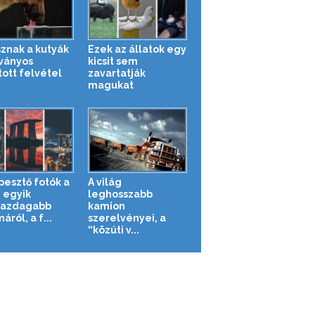
sznak a kutyák
Ezek az állatok egy
tványos
kicsit sem
tott felvétel
zavartatják
magukat
pesztő fotók a
A világ
g egyik
leghosszabb
gazdagabb
kamion
áról, a f...
szerelvényei, a
“közúti v...