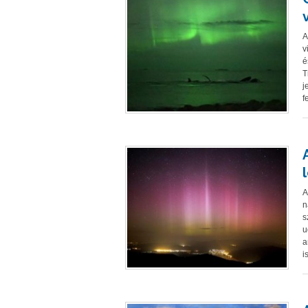
A
v
é
T
j
f
A
n
s
u
a
i