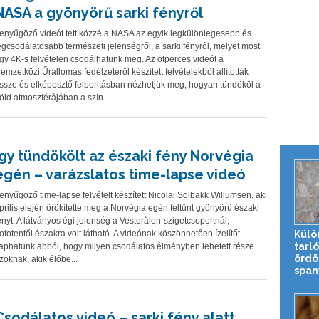
NASA a gyönyörű sarki fényről
enyűgöző videót tett közzé a NASA az egyik legkülönlegesebb és
egcsodálatosabb természeti jelenségről, a sarki fényről, melyet most
gy 4K-s felvételen csodálhatunk meg. Az ötperces videót a
emzetközi Űrállomás fedélzetéről készített felvételekből állították
ssze és elképesztő felbontásban nézhetjük meg, hogyan tündököl a
öld atmoszférájában a szín...
Így tündökölt az északi fény Norvégia
egén – varázslatos time-lapse videó
enyűgöző time-lapse felvételt készített Nicolai Solbakk Willumsen, aki
prilis elején örökítette meg a Norvégia egén feltűnt gyönyörű északi
ényt. A látványos égi jelenség a Vesterålen-szigetcsoportnál,
Külö
ofotentől északra volt látható. A videónak köszönhetően ízelítőt
tarl
aphatunk abból, hogy milyen csodálatos élményben lehetett része
ördö
zoknak, akik élőbe...
spany
Csodálatos videó – sarki fény alatt