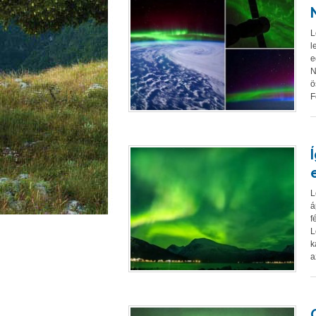
L
l
e
N
ö
F
L
á
f
L
k
a