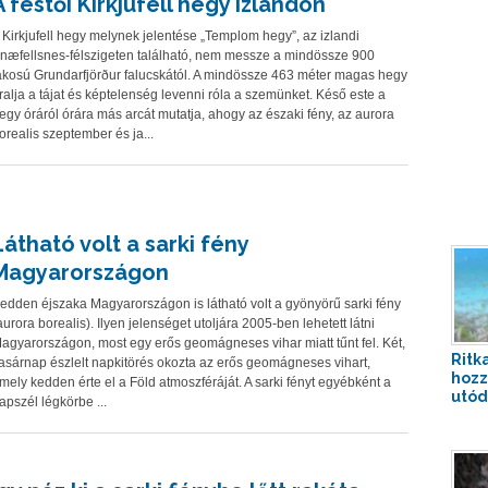
A festői Kirkjufell hegy Izlandon
 Kirkjufell hegy melynek jelentése „Templom hegy”, az izlandi
næfellsnes-félszigeten található, nem messze a mindössze 900
akosú Grundarfjörður falucskától. A mindössze 463 méter magas hegy
ralja a tájat és képtelenség levenni róla a szemünket. Késő este a
egy óráról órára más arcát mutatja, ahogy az északi fény, az aurora
orealis szeptember és ja...
Látható volt a sarki fény
Magyarországon
edden éjszaka Magyarországon is látható volt a gyönyörű sarki fény
aurora borealis). Ilyen jelenséget utoljára 2005-ben lehetett látni
agyarországon, most egy erős geomágneses vihar miatt tűnt fel. Két,
Ritka
asárnap észlelt napkitörés okozta az erős geomágneses vihart,
hozz
mely kedden érte el a Föld atmoszféráját. A sarki fényt egyébként a
utóda
apszél légkörbe ...