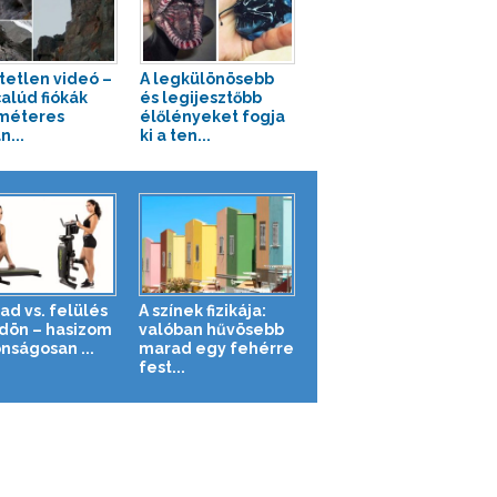
tetlen videó –
A legkülönösebb
alúd fiókák
és legijesztőbb
méteres
élőlényeket fogja
n...
ki a ten...
ad vs. felülés
A színek fizikája:
ldön – hasizom
valóban hűvösebb
nságosan ...
marad egy fehérre
fest...