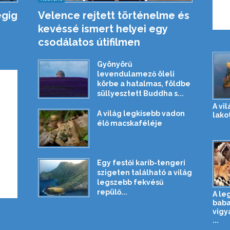
égig
Velence rejtett történelme és
kevéssé ismert helyei egy
csodálatos útifilmen
Gyönyörű
levendulamező öleli
körbe a hatalmas, földbe
süllyesztett Buddha s...
A vi
A világ legkisebb vadon
lako
élő macskaféléje
Egy festői karib-tengeri
szigeten található a világ
legszebb fekvésű
repülő...
A le
baba
vigy
...