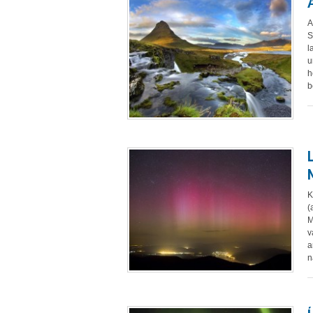
A
S
l
u
h
b
K
(
M
v
a
n