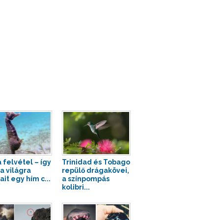
 felvétel – így
Trinidad és Tobago
a világra
repülő drágakövei,
it egy hím c...
a színpompás
kolibri...