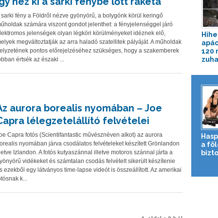
Így néz ki a sarki fénybe lőtt rakéta
 sarki fény a Földről nézve gyönyörű, a bolygónk körül keringő
űholdak számára viszont gondot jelenthet: a fényjelenséggel járó
lektromos jelenségek olyan légköri körülményeket idéznek elő,
Hihe
elyek megváltoztatják az arra haladó szatellitek pályáját. A műholdak
apác
elyzetének pontos előrejelzéséhez szükséges, hogy a szakemberek
120 
zuha
obban értsék az északi ...
Az aurora borealis nyomában – Joe
Capra lélegzetelállító felvételei
oe Capra fotós (Scientifantastic művésznéven alkot) az aurora
Hasp
orealis nyomában járva csodálatos felvételeket készített Grönlandon
a fö
lletve Izlandon. A fotós kutyaszánnal illetve motoros szánnal járta a
bizto
yönyörű vidékeket és számtalan csodás felvételt sikerült készítenie
s ezekből egy látványos time-lapse videót is összeállított. Az amerikai
otósnak k...