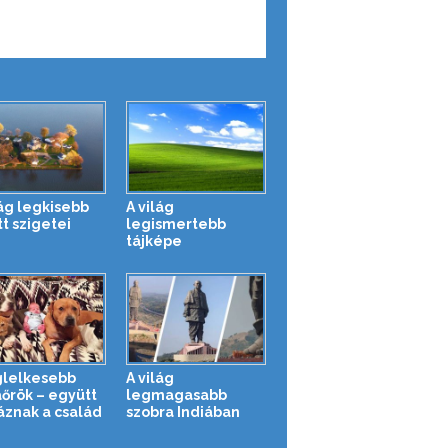
lág legkisebb
A világ
tt szigetei
legismertebb
tájképe
glelkesebb
A világ
őrök – együtt
legmagasabb
áznak a család
szobra Indiában