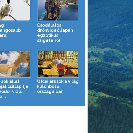
ág
Csodálatos
angosabb
drónvideó Japán
ara
egzotikus
szigeteiről
 sok állat
Utcai árusok a világ
át csillapítja
különböző
vödör víz a
országaiban
i...