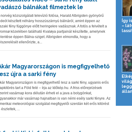
vadászó bálnákat filmeztek le
 norvég közszolgálati televízió fotósa, Harald Albrigsten gyönyörű
Így i
ideót készített néhány hosszúszárnyú bálnáról, amint éppen az
– lá
szaki fény függönye előtt heringekre vadásznak. A fotós a felvételt a
lassí
romsø közelében található Kvaløya partjainál készítette, amelynek
elentése éppen Bálna-sziget. Albrigsten elmondta, hogy a
elszerelését ellenőrizte, a...
Akár Magyarországon is megfigyelhető
lesz újra a sarki fény
Elké
vilá
kár Magyarországon is megfigyelhető lesz a sarki fény, ugyanis erős
leg
apkitörés tart a Föld felé – írja az Időkép.hu. A friss előrejelzések
állam
zerint vasárnap kora délután érheti el a java a bolygónkat,
gyanakkor már vasárnap hajnalban is van némi esély sarki fényre. Az
merikai meteorológiai szolgálat megfigyelői szerdán két erős kitörést
s észleltek, ...