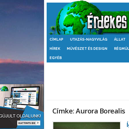
Érdekes
CÍMLAP
UTAZÁS-NAGYVILÁG
ÁLLAT
Világ
HÍREK
MŰVÉSZET ÉS DESIGN
RÉGMÚ
EGYÉB
Címke: Aurora Borealis