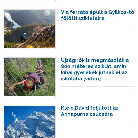
Via ferrata épült a Gyilkos-tó
fölötti sziklafalra
Újságírók is megmászták a
800 méteres sziklát, amin
kínai gyerekek jutnak el az
iskolába [videó]
Klein Dávid feljutott az
Annapurna csúcsára