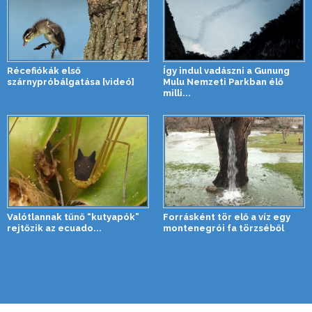
Récefiókák első
Így indul vadászni a Gunung
szárnypróbálgatása [videó]
Mulu Nemzeti Parkban élő
milli...
Valótlannak tűnő “kutyapók”
Forrásként tör elő a víz egy
rejtőzik az ecuado...
montenegrói fa törzséből