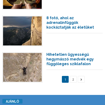
8 fotó, ahol az
adrenalinfüggők
kockáztatják az életüket
Hihetetlen ügyességű
hegymászó medvék egy
függőleges sziklafalon
1
2
AJÁNLÓ