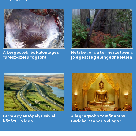
A kérgesteknős különleges
Heti két óra a természetben a
fűrész-szerű fogsora
jó egészség elengedhetetlen
...
Farm egy autópálya sávjai
A legnagyobb tömör arany
között – Videó
Buddha-szobor a világon