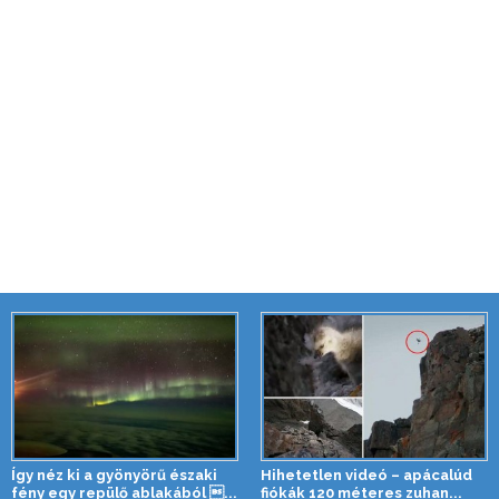
Így néz ki a gyönyörű északi
Hihetetlen videó – apácalúd
fény egy repülő ablakából ...
fiókák 120 méteres zuhan...