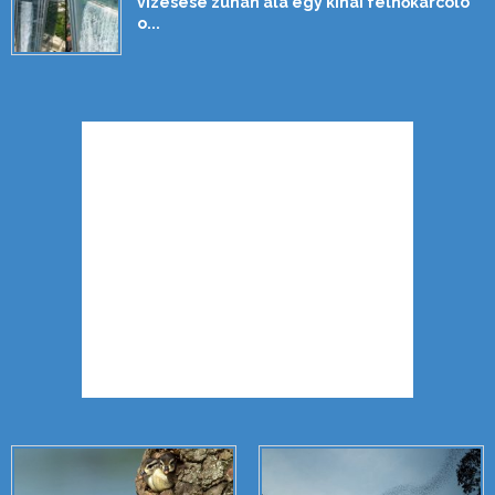
vízesése zuhan alá egy kínai felhőkarcoló
o...