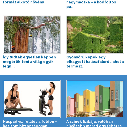
formát alkotó növény
nagymacska – a ködfoltos
pá...
Így tudták egyetlen képben
Gyönyörű képek egy
megörökíteni a világ egyik
elhagyott halászfaluról, ahol a
legn...
termész...
Haspad vs. felülés a földön –
A színek fizikája: valóban
hasizom biztonságosan ...
hűvösebb marad egy fehérre