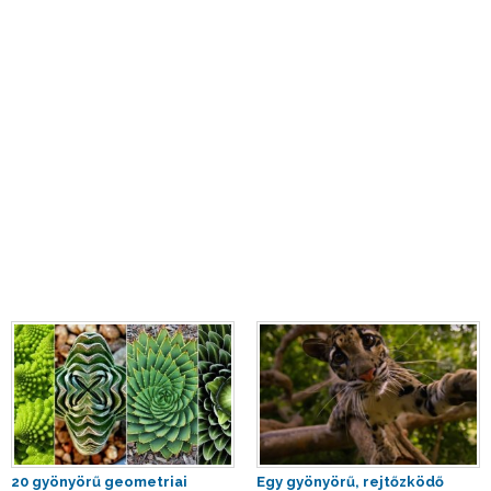
20 gyönyörű geometriai
Egy gyönyörű, rejtőzködő