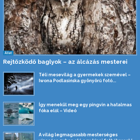
Állat
Rejtőzködő baglyok – az álcázás mesterei
Téli mesevilág a gyermekek szemével –
Iwona Podlasińska gyönyörű fotó...
Így menekül meg egy pingvin a hatalmas
fóka elől – Videó
A világ legmagasabb mesterséges