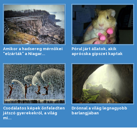
Amikor a hadsereg mérnökei
Pórul járt állatok, akik
“elzárták” a Niagar...
aprócska gipszet kaptak
Csodálatos képek önfeledten
Drónnal a világ legnagyobb
játszó gyerekekről, a világ
barlangjában
mi...