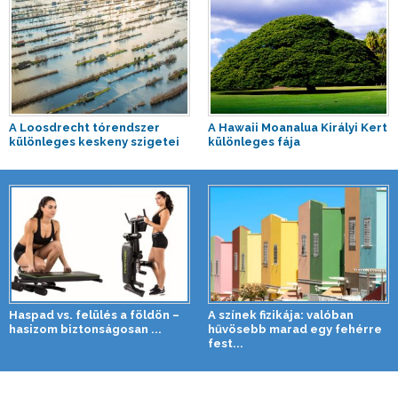
A Loosdrecht tórendszer
A Hawaii Moanalua Királyi Kert
különleges keskeny szigetei
különleges fája
Haspad vs. felülés a földön –
A színek fizikája: valóban
hasizom biztonságosan ...
hűvösebb marad egy fehérre
fest...