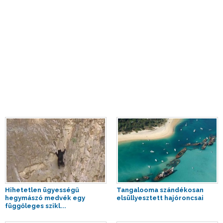
Hihetetlen ügyességű
Tangalooma szándékosan
hegymászó medvék egy
elsüllyesztett hajóroncsai
függőleges szikl...