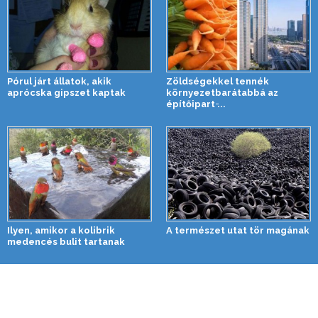
Pórul járt állatok, akik
Zöldségekkel tennék
aprócska gipszet kaptak
környezetbarátabbá az
építőipart ̵...
Ilyen, amikor a kolibrik
A természet utat tör magának
medencés bulit tartanak