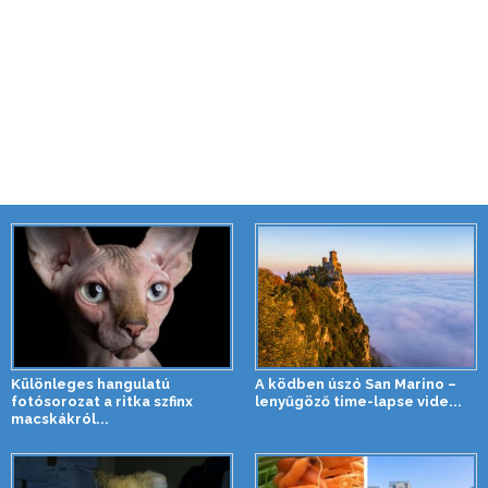
Különleges hangulatú
A ködben úszó San Marino –
fotósorozat a ritka szfinx
lenyűgöző time-lapse vide...
macskákról...