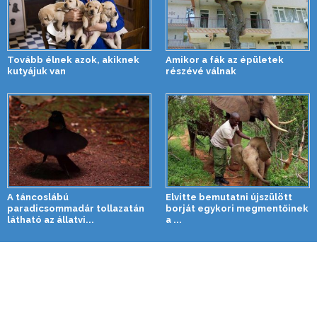
Tovább élnek azok, akiknek
Amikor a fák az épületek
kutyájuk van
részévé válnak
A táncoslábú
Elvitte bemutatni újszülött
paradicsommadár tollazatán
borját egykori megmentőinek
látható az állatvi...
a ...