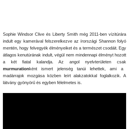
Sophie Windsor Clive és Liberty Smith még 2011-ben vízitúrára
indult egy kamerával felszerelkezve az írországi Shannon folyó
mentén, hogy felvegyék élményeiket és a természet csodáit. Egy
átlagos kenutúrának indult, végül nem mindennapi élményt hozott
a két fiatal kalandja. Az angol nyelvterületen csak
murmuration
ként ismert jelenség tanúi lehettek, ami a
madárrajok mozgása közben leírt alakzatokkal foglalkozik. A
látvány gyönyörű és egyben félelmetes is.