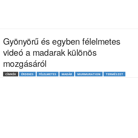
Gyönyörű és egyben félelmetes
videó a madarak különös
mozgásáról
CÍMKÉK
ÉRDEKES
FÉLELMETES
MADÁR
MURMURATION
TERMÉSZET