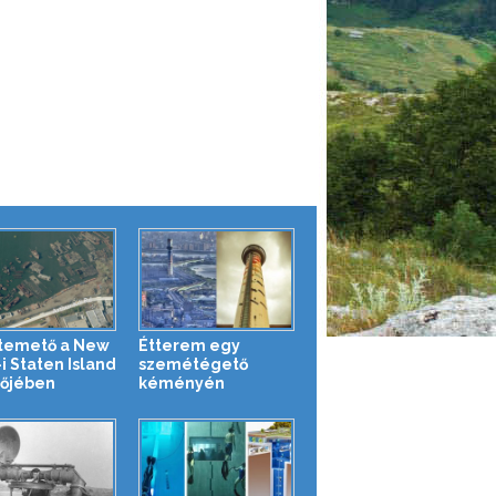
temető a New
Étterem egy
i Staten Island
szemétégető
tőjében
kéményén