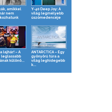
ák, amikkel
Y-40 Deep Joy: A
már nem
világ legmélyebb
lkozhatunk
úszómedencéje
a lajhár! – A
ANTARCTICA – Egy
g leglassabb
gyönyörű túra a
ának különö...
világ leghidegebb
k...
PONT: 2:43 (PDT IDŐZÓNA SZERINT)