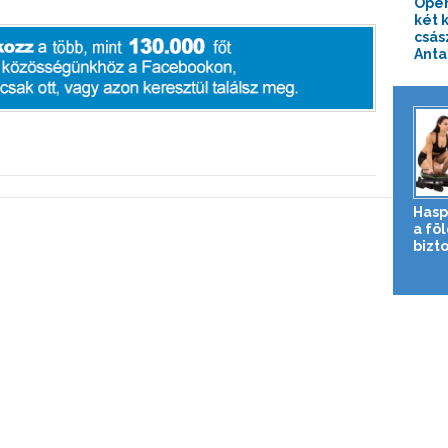
Oper
két 
csás
Antar
Hasp
a fö
bizto