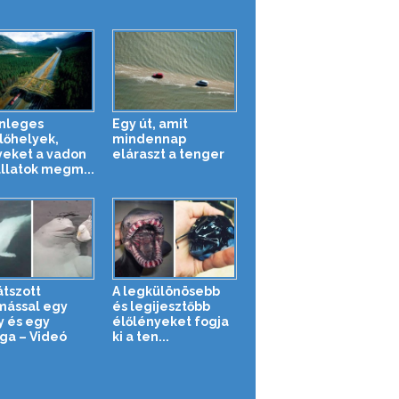
nleges
Egy út, amit
lőhelyek,
mindennap
eket a vadon
eláraszt a tenger
állatok megm...
átszott
A legkülönösebb
ással egy
és legijesztőbb
ly és egy
élőlényeket fogja
ga – Videó
ki a ten...