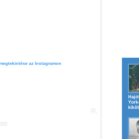
megtekintése az Instagramon
Hajó
York-
kikö