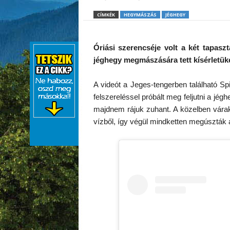
CÍMKÉK
HEGYMÁSZÁS
JÉGHEGY
Óriási szerencséje volt a két tapas
jéghegy megmászására tett kísérletüke
A videót a Jeges-tengerben található Sp
felszereléssel próbált meg feljutni a jég
majdnem rájuk zuhant. A közelben vára
vízből, így végül mindketten megúszták 