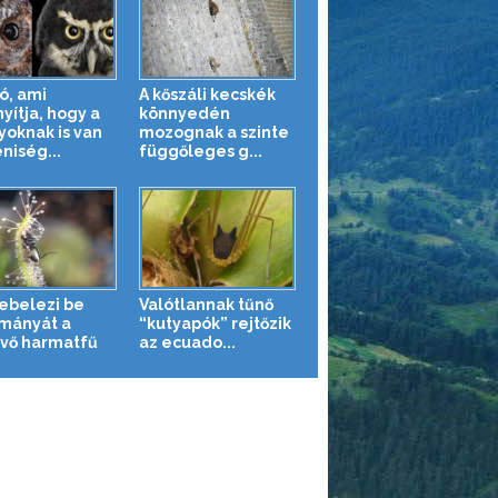
ó, ami
A kőszáli kecskék
yítja, hogy a
könnyedén
yoknak is van
mozognak a szinte
niség...
függőleges g...
kebelezi be
Valótlannak tűnő
mányát a
“kutyapók” rejtőzik
vő harmatfű
az ecuado...