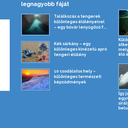
legnagyobb fáját
Találkozás a tengerek
különleges élőlényeivel
– egy búvár lenyűgöző f...
Külö
Kék sárkány – egy
átke
különleges kinézetű apró
mely
élő 
tengeri élőlény
10 csodálatos hely –
különleges természeti
képződmények
Így j
egym
sirá
belu