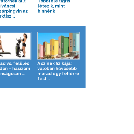
atőrnek állt
Többféle tigris
kíváncsi
létezik, mint
zárpingvin az
hinnénk
ktisz...
ad vs. felülés
A színek fizikája:
ldön – hasizom
valóban hűvösebb
nságosan ...
marad egy fehérre
fest...