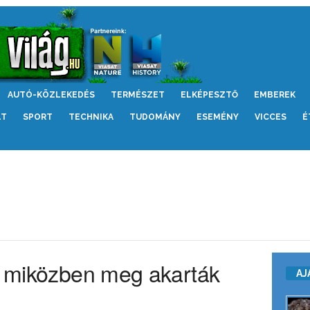
AUTÓ-KÖZLEKEDÉS
TERMÉSZET
ELKÉPESZTŐ
EMBEREK
LT
SPORT
TECHNIKA
TUDOMÁNY
ESEMÉNY
VICCES
É
y, miközben meg akarták
AJ