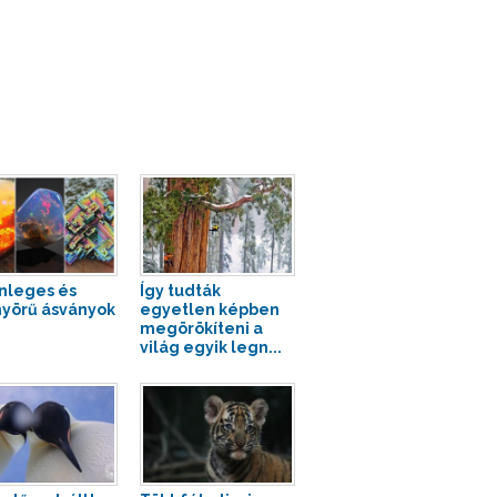
nleges és
Így tudták
yörű ásványok
egyetlen képben
megörökíteni a
világ egyik legn...