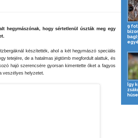
9 fot
ztalt hegymászónak, hogy sértetlenül úszták meg egy
bizon
t.
bagl
egyé
itzbergáknál készítették, ahol a két hegymászó speciális
hegy tetejére, de a hatalmas jégtömb megfordult alattuk, és
kozó hajó szerencsére gyorsan kimentette őket a fagyos
a veszélyes helyzetet.
Így 
zsák
húse