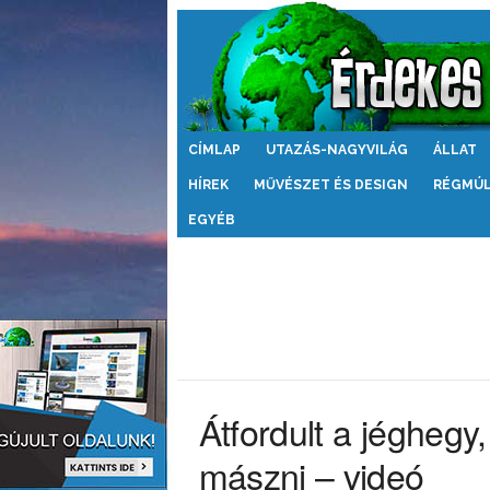
Érdekes
CÍMLAP
UTAZÁS-NAGYVILÁG
ÁLLAT
Világ
HÍREK
MŰVÉSZET ÉS DESIGN
RÉGMÚ
EGYÉB
Átfordult a jégheg
mászni – videó