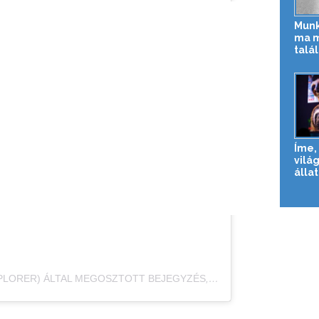
Munk
ma 
talá
Íme, 
vilá
állat
PLORER) ÁLTAL MEGOSZTOTT BEJEGYZÉS
,
SZEPT 16., 2020, IDŐ