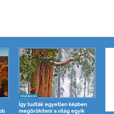
Fényképezés
Így tudták egyetlen képben
bb
megörökíteni a világ egyik