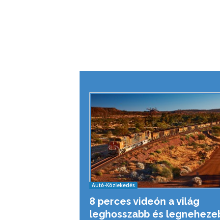
Autó-Közlekedés
8 perces videón a világ
leghosszabb és legneheze