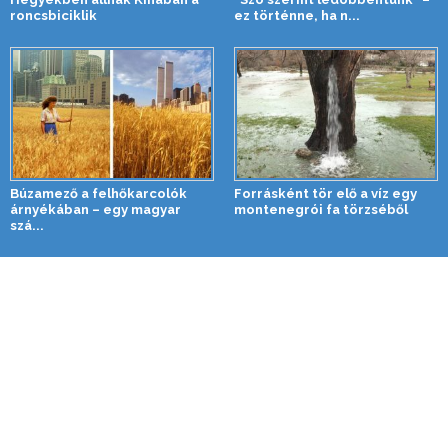
roncsbiciklik
ez történne, ha n...
Búzamező a felhőkarcolók
Forrásként tör elő a víz egy
árnyékában – egy magyar
montenegrói fa törzséből
szá...