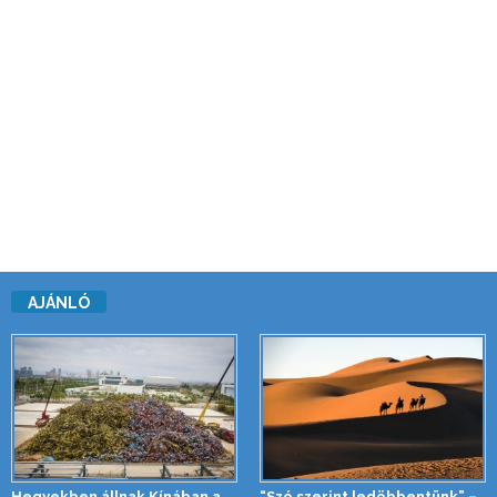
AJÁNLÓ
Hegyekben állnak Kínában a
“Szó szerint ledöbbentünk” –