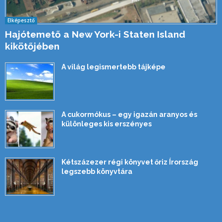
Elképesztő
Hajótemető a New York-i Staten Island
kikötőjében
A világ legismertebb tájképe
A cukormókus – egy igazán aranyos és
különleges kis erszényes
Kétszázezer régi könyvet őriz Írország
legszebb könyvtára