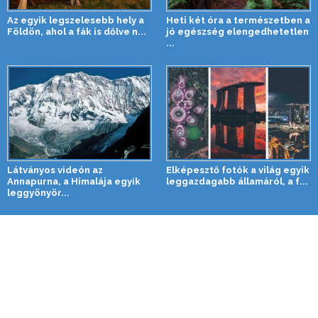
Az egyik legszelesebb hely a
Heti két óra a természetben a
Földön, ahol a fák is dőlve n...
jó egészség elengedhetetlen
...
Látványos videón az
Elképesztő fotók a világ egyik
Annapurna, a Himalája egyik
leggazdagabb államáról, a f...
leggyönyör...