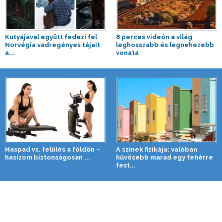
Kutyájával együtt fedezi fel
8 perces videón a világ
Norvégia vadregényes tájait
leghosszabb és legnehezebb
a...
vonata
Haspad vs. felülés a földön –
A színek fizikája: valóban
hasizom biztonságosan ...
hűvösebb marad egy fehérre
fest...