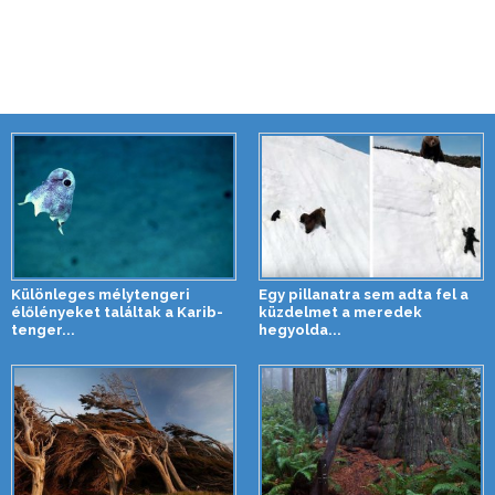
Különleges mélytengeri
Egy pillanatra sem adta fel a
élőlényeket találtak a Karib-
küzdelmet a meredek
tenger...
hegyolda...