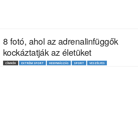
8 fotó, ahol az adrenalinfüggők
kockáztatják az életüket
CÍMKÉK
EXTRÉM SPORT
HEGYMÁSZÁS
SPORT
VESZÉLYES