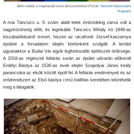
Áttört medál, a megmaradt ezüst láncszemekkel (Forrás:
Nemzeti Hauszmann
Program
)
A mai Táncsics u. 9. szám alatti telek évtizedekig zárva volt a
nagyközönség előtt, és leginkább Táncsics Mihály író 1848-as
kiszabadításáról ismert, hiszen az utcafronti József-kaszárnya
épülete a forradalom idején börtönként szolgált. A terület
ugyanakkor a Budai Vár egyik legfontosabb építészeti öröksége.
A 2018-as régészeti feltárás során az épület udvarán előkerült
Erdélyi Bástya az 1530-as évek elején Szapolyai János király
parancsára az elsők között épült fel. A feltárás eredményeit és az
erődrendszert az Első bástya című kiállítás keretében tekinthetik
meg a látogatók.