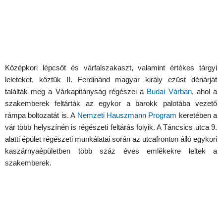
Középkori lépcsőt és várfalszakaszt, valamint értékes tárgyi
leleteket, köztük II. Ferdinánd magyar király ezüst dénárját
találták meg a Várkapitányság régészei a
Budai Várban
, ahol a
szakemberek feltárták az egykor a barokk palotába vezető
rámpa boltozatát is. A
Nemzeti Hauszmann Program
keretében a
vár több helyszínén is régészeti feltárás folyik. A Táncsics utca 9.
alatti épület régészeti munkálatai során az utcafronton álló egykori
kaszárnyaépületben több száz éves emlékekre leltek a
szakemberek.