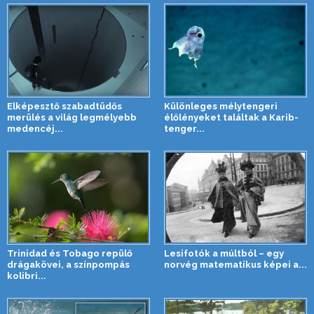
Elképesztő szabadtüdős
Különleges mélytengeri
merülés a világ legmélyebb
élőlényeket találtak a Karib-
medencéj...
tenger...
Trinidad és Tobago repülő
Lesifotók a múltból – egy
drágakövei, a színpompás
norvég matematikus képei a...
kolibri...