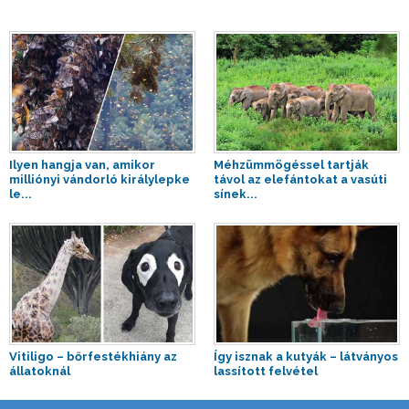
Ilyen hangja van, amikor
Méhzümmögéssel tartják
milliónyi vándorló királylepke
távol az elefántokat a vasúti
le...
sínek...
Vitiligo – bőrfestékhiány az
Így isznak a kutyák – látványos
állatoknál
lassított felvétel