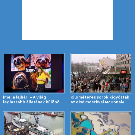
Íme, a lajhár! – A világ
Kilométeres sorok kígyóztak
leglassabb állatának különö...
az első moszkvai McDonald̵...