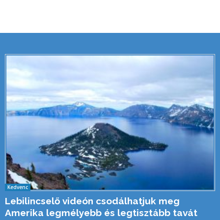
Kedvenc
Lebilincselő videón csodálhatjuk meg
Amerika legmélyebb és legtisztább tavát