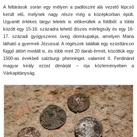
A feltárások során egy mélyen a padlószint alá vezető lépcső
került elő, melynek nagy része még a középkorban épült.
Ugyanitt értékes tárgyi leletek is előkerültek a földből: a többi
között egy 15-16. századra tehető díszes mérlegsúly és egy 16-
17. századi gyógyszeres üveg ólomkupakja, amelyen Mária
látható a gyermek Jézussal. A régészek találtak egy ezüstláncon
függő áttört medált is, és több mint 20 darab érmét, közöttük egy
1500-as évekbeli salzburgi phenninget, valamint II. Ferdinánd
magyar király ezüst dénárját – írja közleményében a
Várkapitányság.