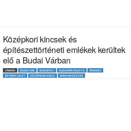
Középkori kincsek és
építészettörténeti emlékek kerültek
elő a Budai Várban
CÍMKÉK
BUDAI VÁR
BUDAPEST
BUDAVÁRI PALOTA
ÉRDEKES
ÉRTÉKES LELET
KÖZÉPKORI KINCS
MAGYARORSZÁG