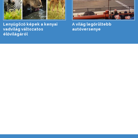
Lenyűgöző képek a kenyai
A világ legőrültebb
vadvilág változatos
autóversenye
élővilágáról