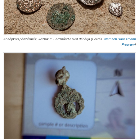
Középkori pénzérmék, köztük II. Ferdinánd ezüst dénárja (Forrás:
Nemzeti Hauszmann
Program
)