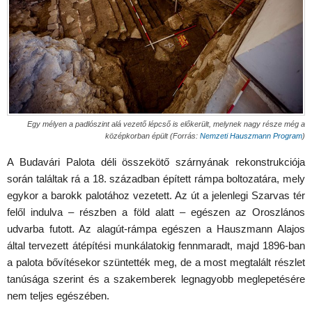
Egy mélyen a padlószint alá vezető lépcső is előkerült, melynek nagy része még a
középkorban épült (Forrás:
Nemzeti Hauszmann Program
)
A Budavári Palota déli összekötő szárnyának rekonstrukciója
során találtak rá a 18. században épített rámpa boltozatára, mely
egykor a barokk palotához vezetett. Az út a jelenlegi Szarvas tér
felől indulva – részben a föld alatt – egészen az Oroszlános
udvarba futott. Az alagút-rámpa egészen a Hauszmann Alajos
által tervezett átépítési munkálatokig fennmaradt, majd 1896-ban
a palota bővítésekor szüntették meg, de a most megtalált részlet
tanúsága szerint és a szakemberek legnagyobb meglepetésére
nem teljes egészében.