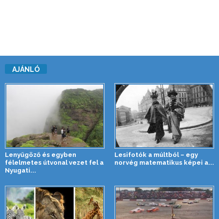
AJÁNLÓ
Lenyűgöző és egyben
Lesifotók a múltból – egy
félelmetes útvonal vezet fel a
norvég matematikus képei a...
Nyugati...