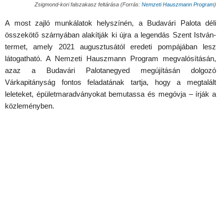
Zsigmond-kori falszakasz feltárása (Forrás:
Nemzeti Hauszmann Program
)
A most zajló munkálatok helyszínén, a Budavári Palota déli
összekötő szárnyában alakítják ki újra a legendás Szent István-
termet, amely 2021 augusztusától eredeti pompájában lesz
látogatható. A Nemzeti Hauszmann Program megvalósításán,
azaz a Budavári Palotanegyed megújításán dolgozó
Várkapitányság fontos feladatának tartja, hogy a megtalált
leleteket, épületmaradványokat bemutassa és megóvja – írják a
közleményben.