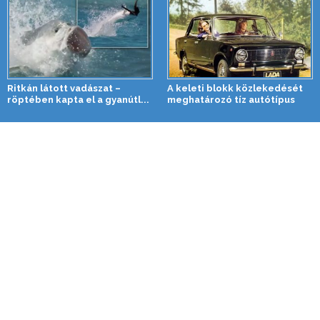
Ritkán látott vadászat –
A keleti blokk közlekedését
röptében kapta el a gyanútl...
meghatározó tíz autótípus