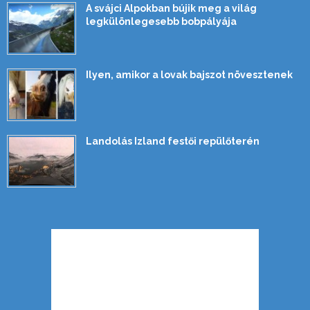
A svájci Alpokban bújik meg a világ
legkülönlegesebb bobpályája
Ilyen, amikor a lovak bajszot növesztenek
Landolás Izland festői repülőterén