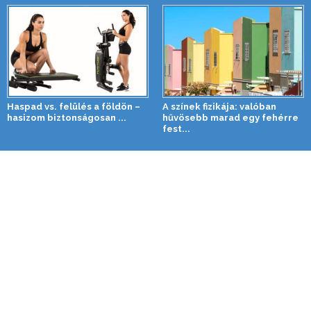
Haspad vs. felülés a földön –
A színek fizikája: valóban
hasizom biztonságosan ...
hűvösebb marad egy fehérre
fest...