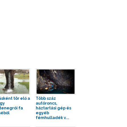
ásként tör elő a
Több száz
egy
autóroncs,
enegrói fa
háztartási gép és
séből
egyéb
fémhulladék v...