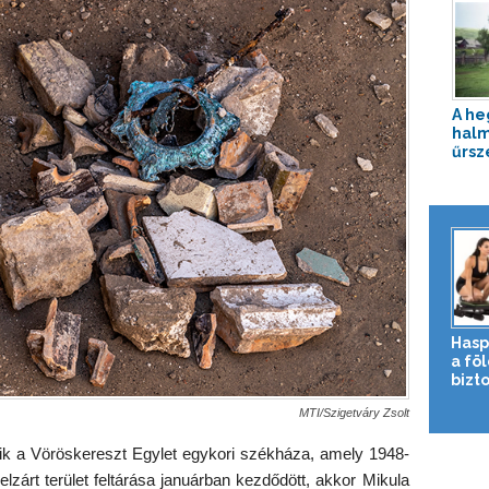
A he
halm
űrs
Hasp
a fö
bizto
MTI/Szigetváry Zsolt
tik a Vöröskereszt Egylet egykori székháza, amely 1948-
 elzárt terület feltárása januárban kezdődött, akkor Mikula