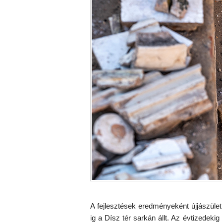
A fejlesztések eredményeként újjászüle
ig a Dísz tér sarkán állt. Az évtizedekig