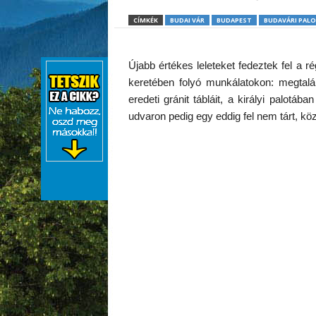
CÍMKÉK
BUDAI VÁR
BUDAPEST
BUDAVÁRI PAL
Újabb értékes leleteket fedeztek fel 
keretében folyó munkálatokon: megtalá
eredeti gránit tábláit, a királyi palotá
udvaron pedig egy eddig fel nem tárt, kö