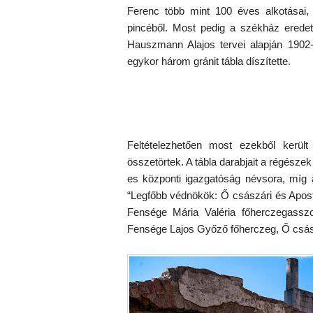
Ferenc több mint 100 éves alkotásai,
pincéből. Most pedig a székház eredeti
Hauszmann Alajos tervei alapján 1902-re
egykor három gránit tábla díszítette.
Feltételezhetően most ezekből került
összetörtek. A tábla darabjait a régészek
es központi igazgatóság névsora, míg 
“Legfőbb védnökök: Ő császári és Apostol
Fensége Mária Valéria főherczegasszo
Fensége Lajos Győző főherczeg, Ő császá