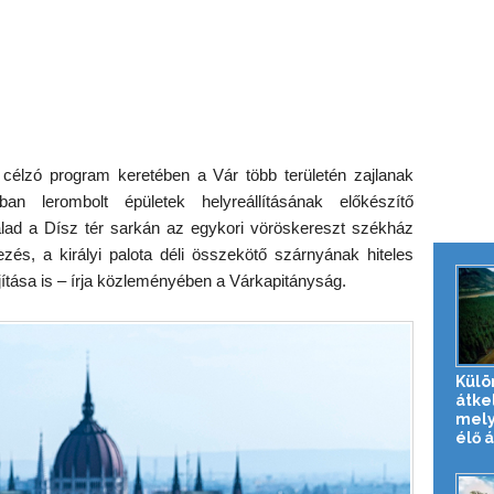
célzó program keretében a Vár több területén zajlanak
ban lerombolt épületek helyreállításának előkészítő
alad a Dísz tér sarkán az egykori vöröskereszt székház
és, a királyi palota déli összekötő szárnyának hiteles
ítása is – írja közleményében a Várkapitányság.
Külö
átke
mely
élő 