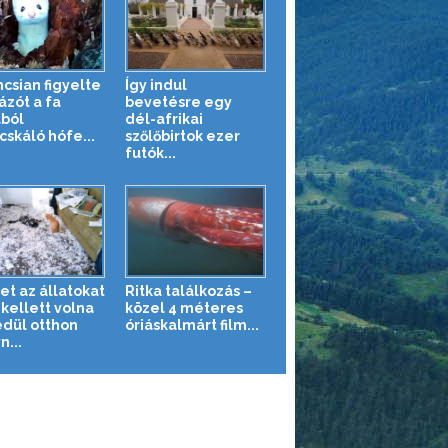
ncsian figyelte
Így indul
ázót a fa
bevetésre egy
ból
dél-afrikai
cskáló hófe...
szőlőbirtok ezer
futók...
et az állatokat
Ritka találkozás –
kellett volna
közel 4 méteres
dül otthon
óriáskalmárt film...
n...