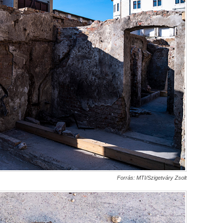
Forrás: MTI/Szigetváry Zsolt