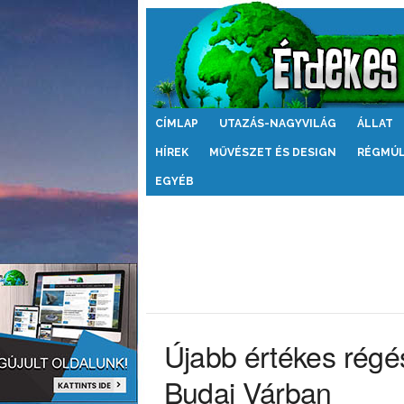
Érdekes
CÍMLAP
UTAZÁS-NAGYVILÁG
ÁLLAT
Világ
HÍREK
MŰVÉSZET ÉS DESIGN
RÉGMÚ
EGYÉB
Újabb értékes régész
Budai Várban