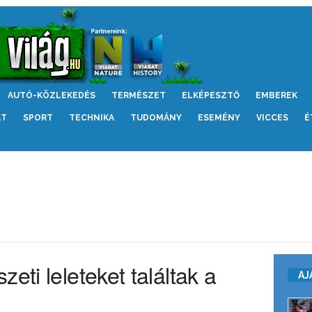
AUTÓ-KÖZLEKEDÉS
TERMÉSZET
ELKÉPESZTŐ
EMBEREK
LT
SPORT
TECHNIKA
TUDOMÁNY
ESEMÉNY
VICCES
É
eti leleteket találtak a
AJ