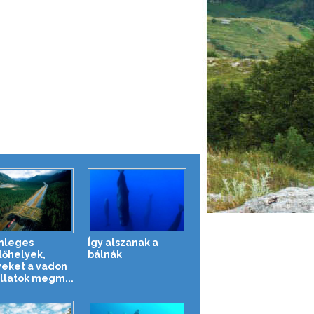
nleges
Így alszanak a
lőhelyek,
bálnák
eket a vadon
állatok megm...