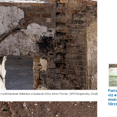
Forr
 székházának feltárása a budavári Dísz téren Forrás: (MTI/Szigetváry Zsolt)
víz 
mont
törz