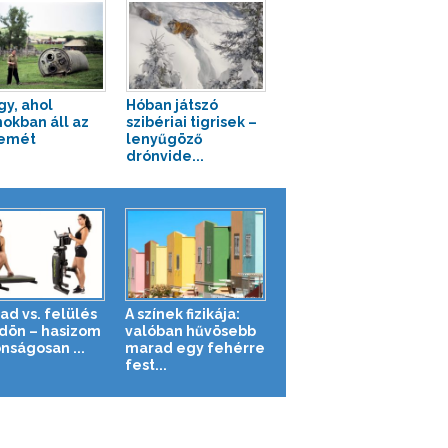
gy, ahol
Hóban játszó
okban áll az
szibériai tigrisek –
zemét
lenyűgöző
drónvide...
ad vs. felülés
A színek fizikája:
ldön – hasizom
valóban hűvösebb
nságosan ...
marad egy fehérre
fest...