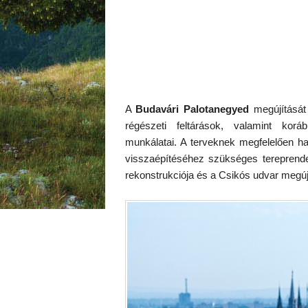
A
Budavári Palotanegyed
megújítását 
régészeti feltárások, valamint koráb
munkálatai. A terveknek megfelelően h
visszaépítéséhez szükséges tereprendez
rekonstrukciója és a Csikós udvar megúj