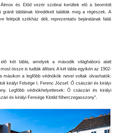
 Álmos és Előd vezér szobrai kerültek elő a beomlott
 gránit tábláinak töredékeit találták meg a régészek. A
 felépült székház déli, reprezentatív bejáratának falát
 elő két tábla, amelyek a második világháború alatt
 most össze is tudták állítani. A két tábla egyikén az 1902-
a másikon a legfőbb védnökök nevei voltak olvashatók:
i királyi Felsége I. Ferenc József. Ő császári és királyi
ny. Legfőbb védnökhelyettesek: Ő császári és királyi
ri és királyi Fensége Klotild főherczegasszony”.