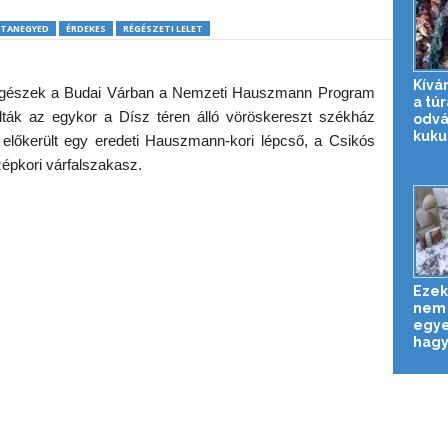
OTANEGYED
ÉRDEKES
RÉGÉSZETI LELET
Kívá
a régészek a Budai Várban a Nemzeti Hauszmann Program
a túr
lták az egykor a Dísz téren álló vöröskereszt székház
odvá
kuku
ban előkerült egy eredeti Hauszmann-kori lépcső, a Csikós
zépkori várfalszakasz.
Ezek
nem 
egye
hagy