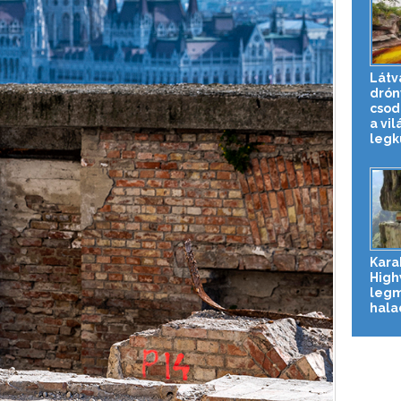
Látv
drón
csod
a vil
legkü
Kara
High
leg
hala