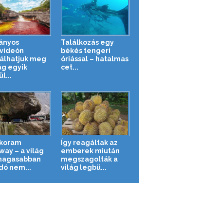
ányos
Találkozás egy
videón
békés tengeri
álhatjuk meg
óriással – hatalmas
ág egyik
cet...
l...
koram
Így reagáltak az
way – a világ
emberek miután
magasabban
megszagolták a
dó nem...
világ legbü...