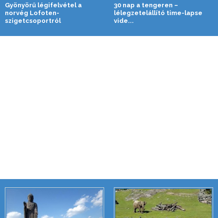
Gyönyörű légifelvétel a
30 nap a tengeren –
norvég Lofoten-
lélegzetelállító time-lapse
szigetcsoportról
vide...