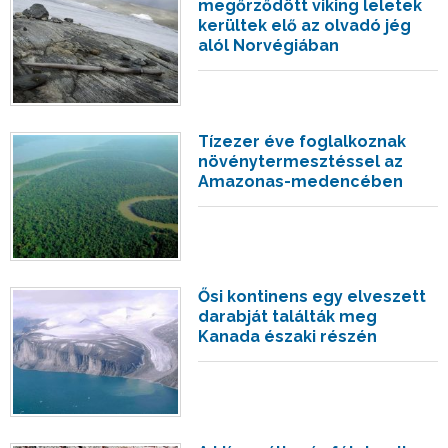
megőrződött viking leletek
kerültek elő az olvadó jég
alól Norvégiában
Tízezer éve foglalkoznak
növénytermesztéssel az
Amazonas-medencében
Ősi kontinens egy elveszett
darabját találták meg
Kanada északi részén