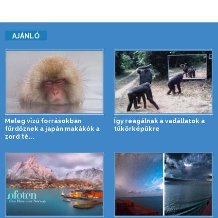
AJÁNLÓ
Meleg vizű forrásokban
Így reagálnak a vadállatok a
fürdőznek a japán makákók a
tükörképükre
zord té...