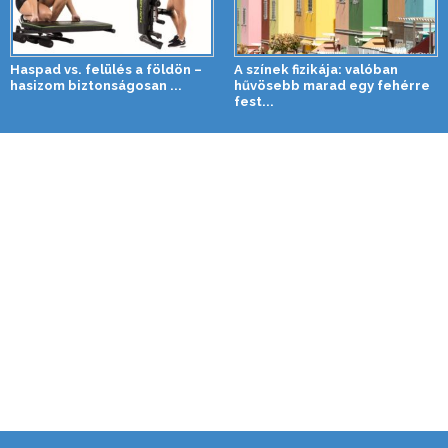
Haspad vs. felülés a földön –
A színek fizikája: valóban
hasizom biztonságosan ...
hűvösebb marad egy fehérre
fest...