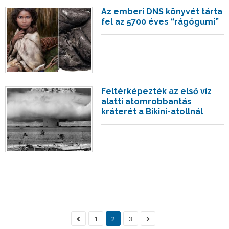
Az emberi DNS könyvét tárta
fel az 5700 éves “rágógumi”
Feltérképezték az első víz
alatti atomrobbantás
kráterét a Bikini-atollnál
1
2
3