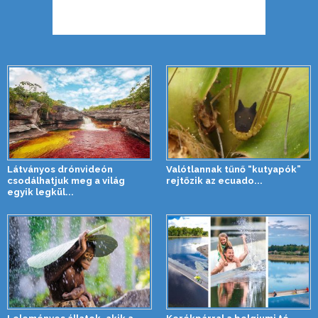
Látványos drónvideón
Valótlannak tűnő “kutyapók”
csodálhatjuk meg a világ
rejtőzik az ecuado...
egyik legkül...