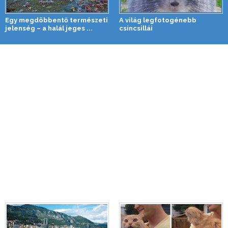
Egy megdöbbentő természeti
A világ legfotogénebb
jelenség – a halál jeges ...
csincsillái