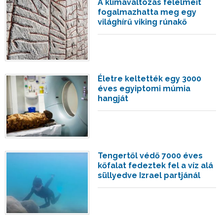
A klímaváltozás félelmeit
fogalmazhatta meg egy
világhírű viking rúnakő
Életre keltették egy 3000
éves egyiptomi múmia
hangját
Tengertől védő 7000 éves
kőfalat fedeztek fel a víz alá
süllyedve Izrael partjánál