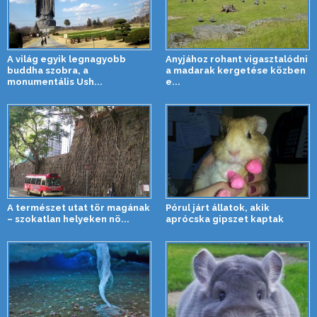
A világ egyik legnagyobb
Anyjához rohant vigasztalódni
buddha szobra, a
a madarak kergetése közben
monumentális Ush...
e...
A természet utat tör magának
Pórul járt állatok, akik
– szokatlan helyeken nö...
aprócska gipszet kaptak