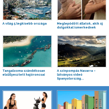
A világ 5 legkisebb országa
Meglepődött állatok, akik új
dolgokkal ismerkednek
Tangalooma szándékosan
A színpompás Navarra –
elsüllyesztett hajóroncsai
látványos videó
Spanyolország...