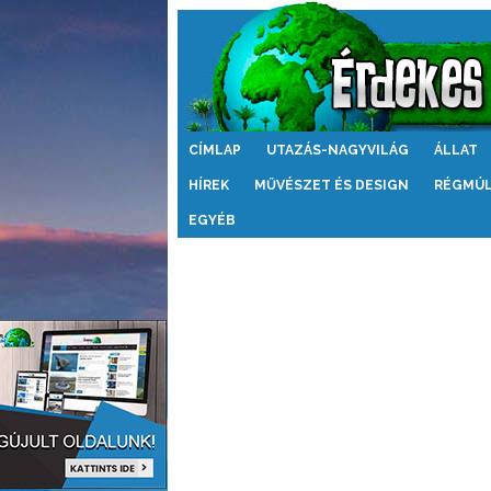
Érdekes
CÍMLAP
UTAZÁS-NAGYVILÁG
ÁLLAT
Világ
HÍREK
MŰVÉSZET ÉS DESIGN
RÉGMÚ
EGYÉB