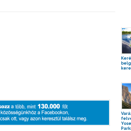
Keré
belg
kere
Vará
felv
Yose
Parkr