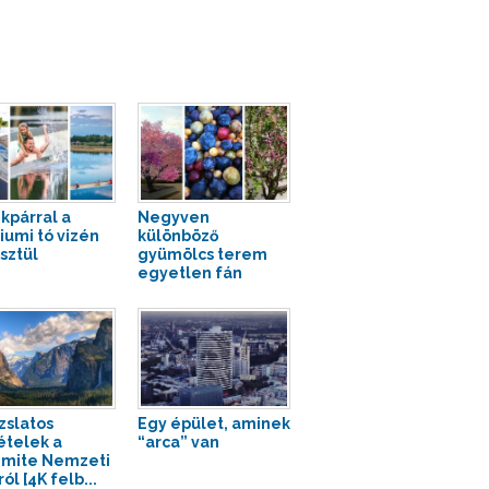
kpárral a
Negyven
iumi tó vizén
különböző
sztül
gyümölcs terem
egyetlen fán
zslatos
Egy épület, aminek
ételek a
“arca” van
mite Nemzeti
ól [4K felb...