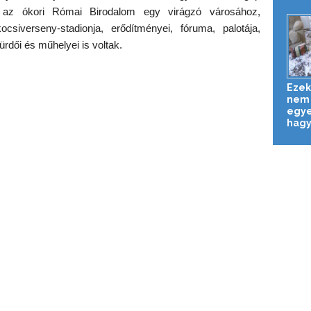
y az ókori Római Birodalom egy virágzó városához,
csiverseny-stadionja, erődítményei, fóruma, palotája,
rdői és műhelyei is voltak.
Ezek
nem 
egye
hagy