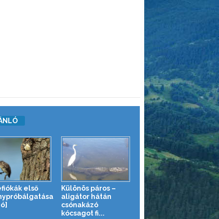
ÁNLÓ
fiókák első
Különös páros –
nypróbálgatása
aligátor hátán
eó]
csónakázó
kócsagot fi...