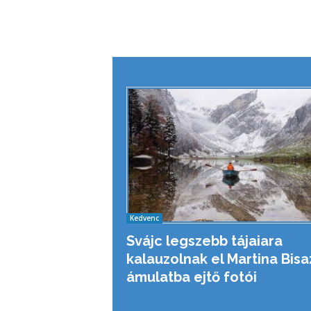
Kedvenc
Svájc legszebb tájaiara
kalauzolnak el Martina Bisa
ámulatba ejtő fotói