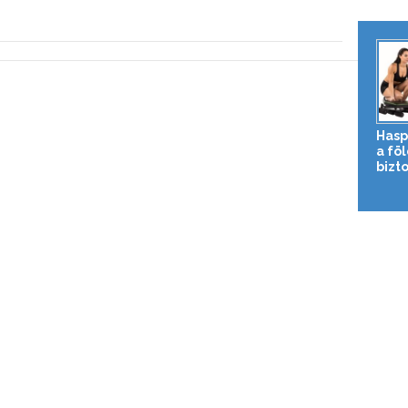
Hasp
a fö
bizto