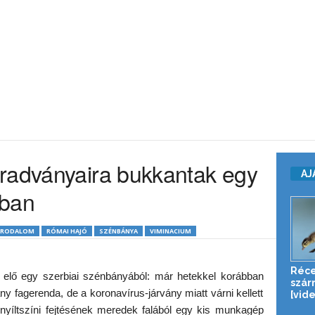
radványaira bukkantak egy
AJ
ában
BIRODALOM
RÓMAI HAJÓ
SZÉNBÁNYA
VIMINACIUM
Réce
elő egy szerbiai szénbányából: már hetekkel korábban
szár
ny fagerenda, de a koronavírus-járvány miatt várni kellett
[vid
nyíltszíni fejtésének meredek falából egy kis munkagép