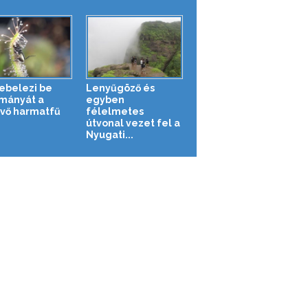
kebelezi be
Lenyűgöző és
mányát a
egyben
vő harmatfű
félelmetes
útvonal vezet fel a
Nyugati...