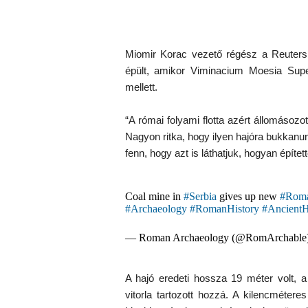
Miomir Korac vezető régész a Reutersn
épült, amikor Viminacium Moesia Super
mellett.
“A római folyami flotta azért állomásozo
Nagyon ritka, hogy ilyen hajóra bukkanu
fenn, hogy azt is láthatjuk, hogyan építet
Coal mine in
#Serbia
gives up new
#Rom
#Archaeology
#RomanHistory
#AncientH
— Roman Archaeology (@RomArchable
A hajó eredeti hossza 19 méter volt, 
vitorla tartozott hozzá. A kilencmétere