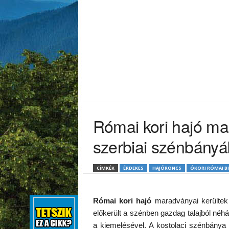
Római kori hajó ma
szerbiai szénbány
CÍMKÉK
ÉRDEKES
HAJÓRONCS
ÓKORI RÓMAI 
Római kori hajó
maradványai kerültek 
előkerült a szénben gazdag talajból néhá
a kiemelésével. A kostolaci szénbánya 