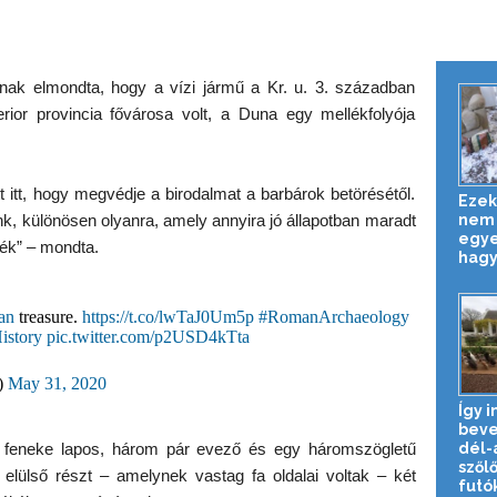
ak elmondta, hogy a vízi jármű a Kr. u. 3. században
ior provincia fővárosa volt, a Duna egy mellékfolyója
tt itt, hogy megvédje a birodalmat a barbárok betörésétől.
Ezek
nem 
nk, különösen olyanra, amely annyira jó állapotban maradt
egye
ték” – mondta.
hagy
an
treasure.
https://t.co/lwTaJ0Um5p
#RomanArchaeology
istory
pic.twitter.com/p2USD4kTta
)
May 31, 2020
Így i
beve
dél-a
a feneke lapos, három pár evező és egy háromszögletű
szől
s elülső részt – amelynek vastag fa oldalai voltak – két
futók