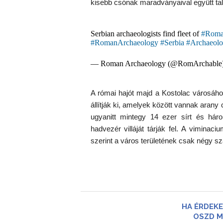
kisebb csónak maradványaival együtt ta
Serbian archaeologists find fleet of
#Rom
#RomanArchaeology
#Serbia
#Archaeol
— Roman Archaeology (@RomArchable
A római hajót majd a Kostolac városához
állítják ki, amelyek között vannak aran
ugyanitt mintegy 14 ezer sírt és h
hadvezér villáját tárják fel. A viminac
szerint a város területének csak négy s
HA ÉRDEKE
OSZD M