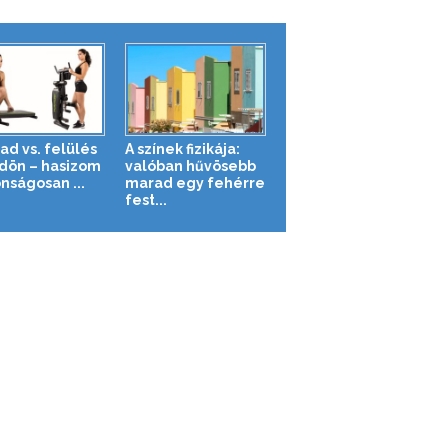
ad vs. felülés
A színek fizikája:
ldön – hasizom
valóban hűvösebb
nságosan ...
marad egy fehérre
fest...