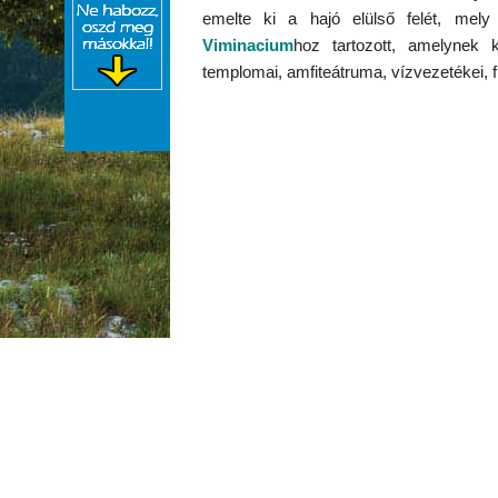
emelte ki a hajó elülső felét, mel
Viminacium
hoz tartozott, amelynek ko
templomai, amfiteátruma, vízvezetékei, fü