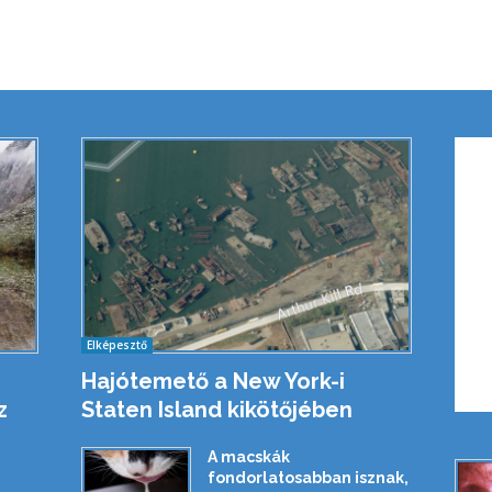
Elképesztő
Hajótemető a New York-i
z
Staten Island kikötőjében
A macskák
fondorlatosabban isznak,