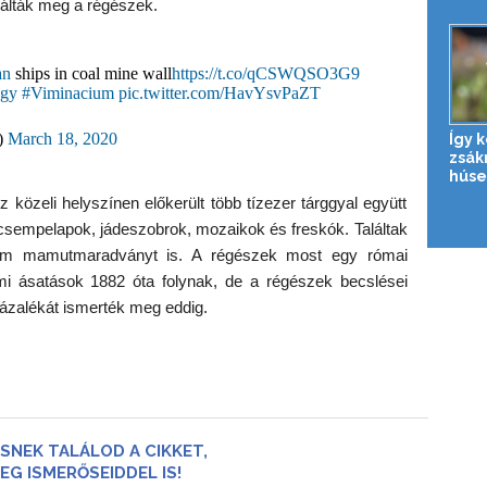
lálták meg a régészek.
an
ships in coal mine wall
https://t.co/qCSWQSO3G9
ogy
#Viminacium
pic.twitter.com/HavYsvPaZT
)
March 18, 2020
Így 
zsák
húse
 közeli helyszínen előkerült több tízezer tárggyal együtt
y csempelapok, jádeszobrok, mozaikok és freskók. Találtak
árom mamutmaradványt is. A régészek most egy római
iumi ásatások 1882 óta folynak, de a régészek becslései
zázalékát ismerték meg eddig.
SNEK TALÁLOD A CIKKET,
EG ISMERŐSEIDDEL IS!