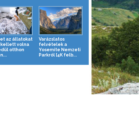
et az állatokat
Varázslatos
kellett volna
felvételek a
dül otthon
Yosemite Nemzeti
n...
Parkról [4K felb...