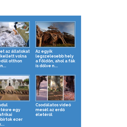
et az állatokat
Az egyik
kellett volna
legszelesebb hely
dül otthon
a Földön, ahol a fák
n...
is dőlve n...
ndul
Csodálatos videó
tésre egy
mesél az erdő
frikai
életéről
őbirtok ezer
...