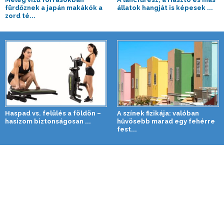
fürdőznek a japán makákók a
állatok hangját is képesek ...
zord té...
Haspad vs. felülés a földön –
A színek fizikája: valóban
hasizom biztonságosan ...
hűvösebb marad egy fehérre
fest...