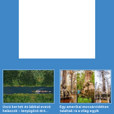
Úszó kertek és lábbal evező
Egy amerikai mocsárvidéken
halászok – lenyűgöző dró...
találtak rá a világ egyik