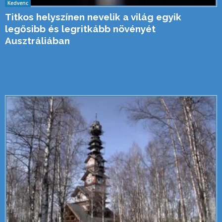
Kedvenc
Titkos helyszínen nevelik a világ egyik
legősibb és legritkább növényét
Ausztráliában