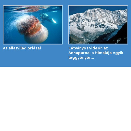
Az állatvilág óriásai
Látványos videón az
Annapurna, a Himalája egyik
leggyönyör...