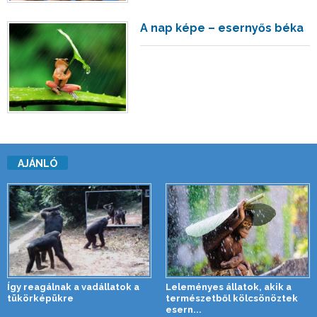
A nap képe – esernyős béka
AJÁNLÓ
Így reagálnak a vadállatok a
Leleményes állatok, akik a
tükörképükre
természetből kölcsönöztek
esern...