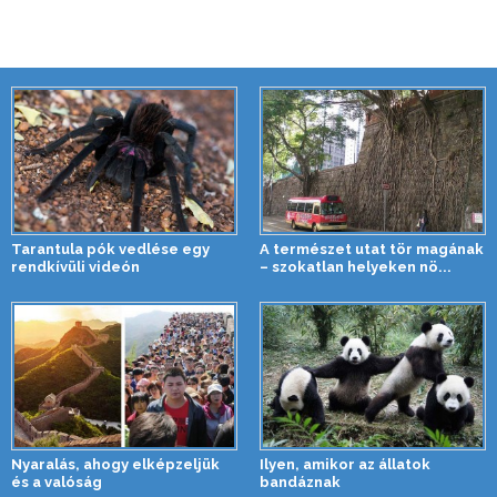
Tarantula pók vedlése egy
A természet utat tör magának
rendkívüli videón
– szokatlan helyeken nö...
Nyaralás, ahogy elképzeljük
Ilyen, amikor az állatok
és a valóság
bandáznak