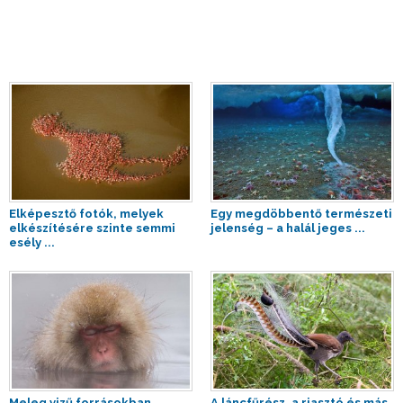
Elképesztő fotók, melyek
Egy megdöbbentő természeti
elkészítésére szinte semmi
jelenség – a halál jeges ...
esély ...
Meleg vizű forrásokban
A láncfűrész, a riasztó és más