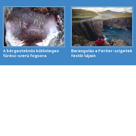
A kérgesteknős különleges
Barangolás a Feröer-szigetek
fűrész-szerű fogsora
festői tájain