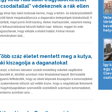
“csodaitallal” védekeznek a rák ellen
gy kínai falu lakói biztosak benne, hogy a tehén- és bárányürülékből
Vele
őzött italuk megakadályozza a daganatos betegségek kialakulását. A
tört
zárított, majd porrá őrölt bárány, illetve marhaürülék, valamint meleg
kevé
íz felhasználásával készült italból napi kétszer, reggel és este
helye
ogyasztanak, hogy elérjék a kívánt hatást. A kínai Hunan
artományban talá...
Több száz életet mentett meg a kutya,
aki kiszagolja a daganatokat
Így 
egy 
aisyt, a tízéves labrador szukát eredetileg süketek segítésére
Clev
épezték ki, később azonban más feladatokat kapott. Brit kutatók
csat
gyanis felfedezték, hogy az ebek képesek kiszagolni a tumorsejteket.
 szakemberek először azt vették észre, hogy a négylábúak felismerik
 húgyhólyagrákban szenvedők vizeletéből származó tumorsejteket,
ostanra azonban arra ...