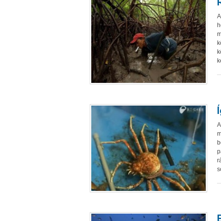
A
h
m
k
k
k
A
m
b
p
r
s