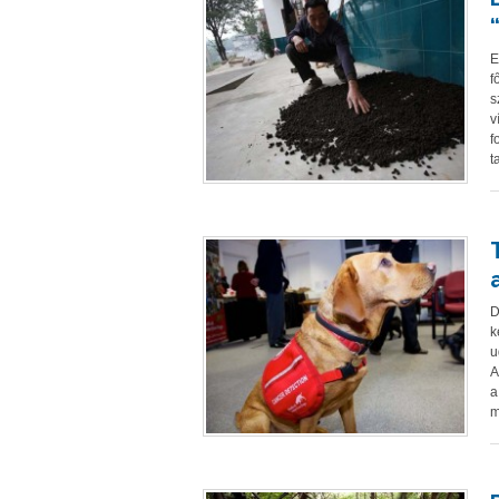
E
f
s
v
f
t
D
k
u
A
a
m