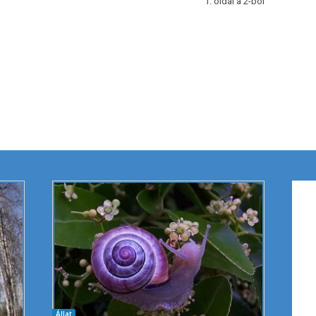
1. oldal a 2-ból
Állat