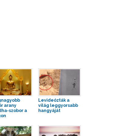
gnagyobb
Levideózták a
r arany
világ leggyorsabb
ha-szobor a
hangyáját
gon