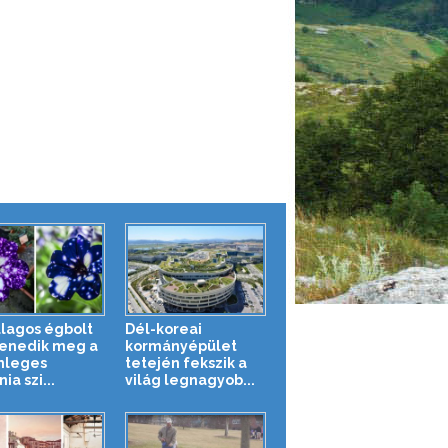
illagos égbolt
Dél-koreai
enedik meg a
kormányépület
nleges
tetején fekszik a
ia szi...
világ legnagyob...