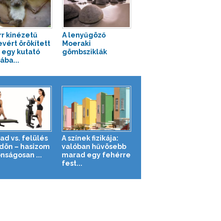
rr kinézetű
A lenyűgöző
vért örökített
Moeraki
egy kutató
gömbsziklák
ába...
ad vs. felülés
A színek fizikája:
ldön – hasizom
valóban hűvösebb
nságosan ...
marad egy fehérre
fest...