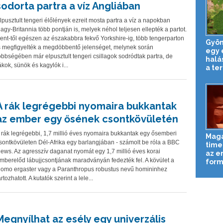
sodorta partra a víz Angliában
lpusztult tengeri élőlények ezreit mosta partra a víz a napokban
agy-Britannia több pontján is, melyek néhol teljesen ellepték a partot.
ent-től egészen az északabbra fekvő Yorkshire-ig, több tengerparton
Gyön
s megfigyelték a megdöbbentő jelenséget, melynek során
egy 
öbbségében már elpusztult tengeri csillagok sodródtak partra, de
halá
ákok, sünök és kagylók i...
a ter
A rák legrégebbi nyomaira bukkantak
az ember egy ősének csontkövületén
 rák legrégebbi, 1,7 millió éves nyomaira bukkantak egy ősemberi
Magá
sontkövületen Dél-Afrika egy barlangjában - számolt be róla a BBC
time
ews. Az agresszív daganat nyomát egy 1,7 millió éves korai
az er
mberelőd lábujjcsontjának maradványán fedezték fel. A kövület a
formá
omo ergaster vagy a Paranthropus robustus nevű homininhez
artozhatott. A kutatók szerint a lele...
Megnyílhat az esély egy univerzális