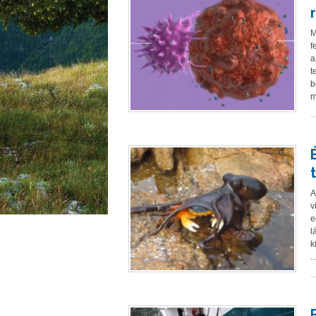
M
f
a
t
b
m
A
v
e
l
k
..