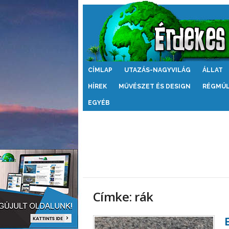
Érdekes
CÍMLAP
UTAZÁS-NAGYVILÁG
ÁLLAT
Világ
HÍREK
MŰVÉSZET ÉS DESIGN
RÉGMÚ
EGYÉB
Címke: rák