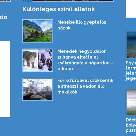
Különleges színű állatok
rdő
Mesébe illő gyeptetős
házak
Meredek hegyoldalon
zuhanva ejtette el
Egy
zsákmányát a hópárduc –
term
elképe...
jele
jeges
Forró fürdővel csökkentik
a stresszt a vadon élő
makákók
Döbb
boly
pusz