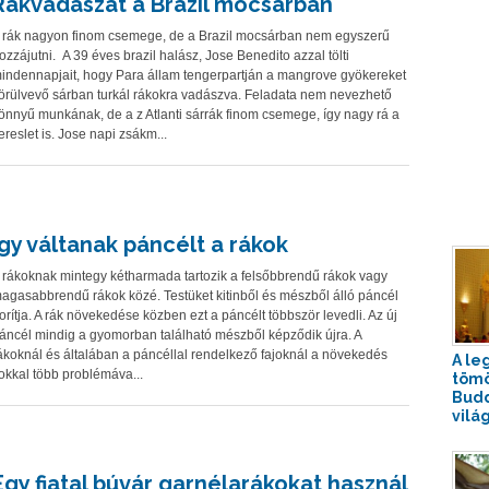
Rákvadászat a Brazil mocsárban
 rák nagyon finom csemege, de a Brazil mocsárban nem egyszerű
ozzájutni. A 39 éves brazil halász, Jose Benedito azzal tölti
indennapjait, hogy Para állam tengerpartján a mangrove gyökereket
örülvevő sárban turkál rákokra vadászva. Feladata nem nevezhető
önnyű munkának, de a z Atlanti sárrák finom csemege, így nagy rá a
ereslet is. Jose napi zsákm...
Így váltanak páncélt a rákok
 rákoknak mintegy kétharmada tartozik a felsőbbrendű rákok vagy
agasabbrendű rákok közé. Testüket kitinből és mészből álló páncél
orítja. A rák növekedése közben ezt a páncélt többször levedli. Az új
áncél mindig a gyomorban található mészből képződik újra. A
ákoknál és általában a páncéllal rendelkező fajoknál a növekedés
A le
okkal több problémáva...
tömö
Budd
vilá
Egy fiatal búvár garnélarákokat használ