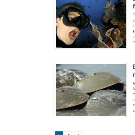
E
t
l
e
r
i
A
A
m
n
ö
s