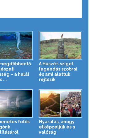
 megdöbbentő
A Húsvét-sziget
észeti
legendás szobrai
nség – a halál
és ami alattuk
 ...
rejtőzik
enetes fotók
Nyaralás, ahogy
gónk
elképzeljük és a
tításáról
valóság