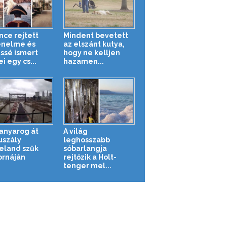
nce rejtett
Mindent bevetett
énelme és
az elszánt kutya,
ssé ismert
hogy ne kelljen
i egy cs...
hazamen...
kanyarog át
A világ
uszály
leghosszabb
eland szűk
sóbarlangja
ornáján
rejtőzik a Holt-
tenger mel...