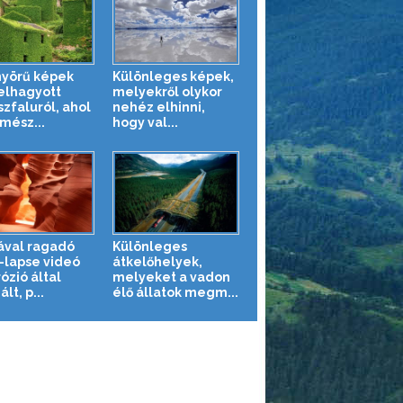
yörű képek
Különleges képek,
elhagyott
melyekről olykor
szfaluról, ahol
nehéz elhinni,
mész...
hogy val...
val ragadó
Különleges
-lapse videó
átkelőhelyek,
ózió által
melyeket a vadon
lt, p...
élő állatok megm...