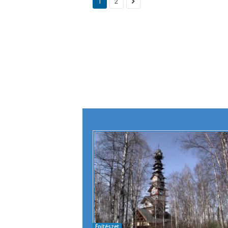
1
2
Építészet