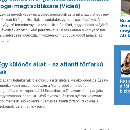
fogai megtisztítására [Videó]
zek az egyedi képek és a videó megörökíti azt a pillanatot, ahogy egy
inédzser fiú fogait tisztítják a csodálatos víz alatti garnélarákok. A
Biza
enyűgöző teremtmények azzal töltik el életüket, hogy a halak szájából
dene
ltávolítsák az ott bujkáló parazitákat. Russell Laman a környező hal
meg 
Afrik
aj viselkedését utánozta, miközben könnyűbúvárkodott apjával az
ndoné...
Egy különös állat – az atlanti tőrfarkú
rák
z atlanti tőrfarkú rák fő előfordulási területe a Mexikói-öböl, de Észak-
Hasp
merika keleti részén, egészen a Maine-öbölig mindenütt
a fö
egtalálható. A szaporodási időszakban, a Delaware-öböl partjaira
bizto
agy számban jönnek ki. Késő tavasszal és kora nyáron Delaware-
böl megtelik „élő kövekkel” vagyis az atlanti tőrfarkú rákokkal. A
zökőárak idején, amely egyb...