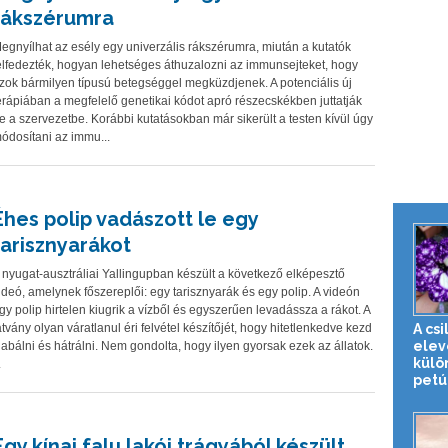
rákszérumra
egnyílhat az esély egy univerzális rákszérumra, miután a kutatók
elfedezték, hogyan lehetséges áthuzalozni az immunsejteket, hogy
zok bármilyen típusú betegséggel megküzdjenek. A potenciális új
erápiában a megfelelő genetikai kódot apró részecskékben juttatják
e a szervezetbe. Korábbi kutatásokban már sikerült a testen kívül úgy
ódosítani az immu...
Éhes polip vadászott le egy
tarisznyarákot
 nyugat-ausztráliai Yallingupban készült a következő elképesztő
ideó, amelynek főszereplői: egy tarisznyarák és egy polip. A videón
gy polip hirtelen kiugrik a vízből és egyszerűen levadássza a rákot. A
A cs
átvány olyan váratlanul éri felvétel készítőjét, hogy hitetlenkedve kezd
elev
iabálni és hátrálni. Nem gondolta, hogy ilyen gyorsak ezek az állatok.
külö
.
petún
Egy kínai falu lakói trágyából készült