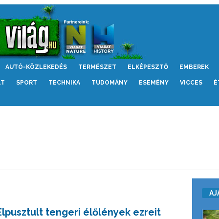
AUTÓ-KÖZLEKEDÉS
TERMÉSZET
ELKÉPESZTŐ
EMBEREK
LT
SPORT
TECHNIKA
TUDOMÁNY
ESEMÉNY
VICCES
É
AJ
Elpusztult tengeri élőlények ezreit