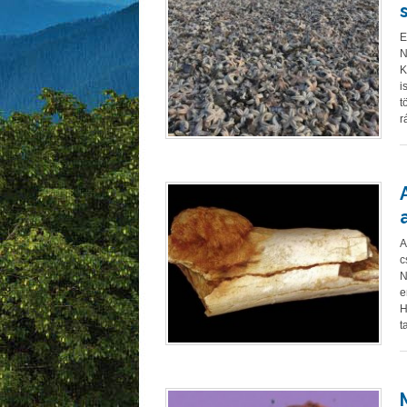
E
N
K
i
t
r
A
c
N
e
H
t