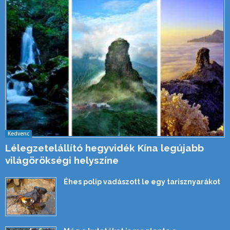
Kedvenc
Lélegzetelállító hegyvidék Kína legújabb
világörökségi helyszíne
Éhes polip vadászott le egy tarisznyarákot