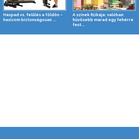
Haspad vs. felülés a földön –
A színek fizikája: valóban
hasizom biztonságosan ...
hűvösebb marad egy fehérre
fest...