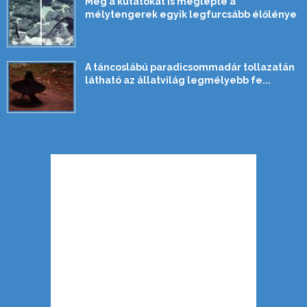
Még a kutatókat is meglepte a
mélytengerek egyik legfurcsább élőlénye
A táncoslábú paradicsommadár tollazatán
látható az állatvilág legmélyebb fe...