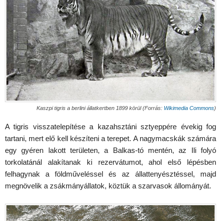
Kaszpi tigris a berlini állatkertben 1899 körül (Forrás:
Wikimedia Commons
)
A tigris visszatelepítése a kazahsztáni sztyeppére évekig fog
tartani, mert elő kell készíteni a terepet. A nagymacskák számára
egy gyéren lakott területen, a Balkas-tó mentén, az Ili folyó
torkolatánál alakítanak ki rezervátumot, ahol első lépésben
felhagynak a földműveléssel és az állattenyésztéssel, majd
megnövelik a zsákmányállatok, köztük a szarvasok állományát.