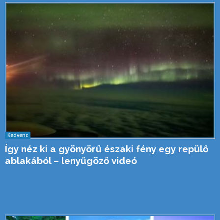
Kedvenc
Így néz ki a gyönyörű északi fény egy repülő
ablakából – lenyűgöző videó