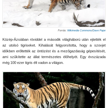
Forrás:
Wikimedia Commons
/
Dave Pape
Közép-Ázsiában röviddel a második világháború után ejtették el
az utolsó tigriseket. Kihalását felgyorsította, hogy a szovjet
időkben erőltették az öntözést és a mezőgazdaság gépesítését,
ami szűkítette az állat természetes élőhelyét. Egy évszázada
még 100 ezer tigris élt vadon a világon.