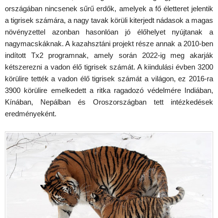
országában nincsenek sűrű erdők, amelyek a fő életteret jelentik
a tigrisek számára, a nagy tavak körüli kiterjedt nádasok a magas
növényzettel azonban hasonlóan jó élőhelyet nyújtanak a
nagymacskáknak. A kazahsztáni projekt része annak a 2010-ben
indított Tx2 programnak, amely során 2022-ig meg akarják
kétszerezni a vadon élő tigrisek számát. A kiindulási évben 3200
körülire tették a vadon élő tigrisek számát a világon, ez 2016-ra
3900 körülire emelkedett a ritka ragadozó védelmére Indiában,
Kínában, Nepálban és Oroszországban tett intézkedések
eredményeként.