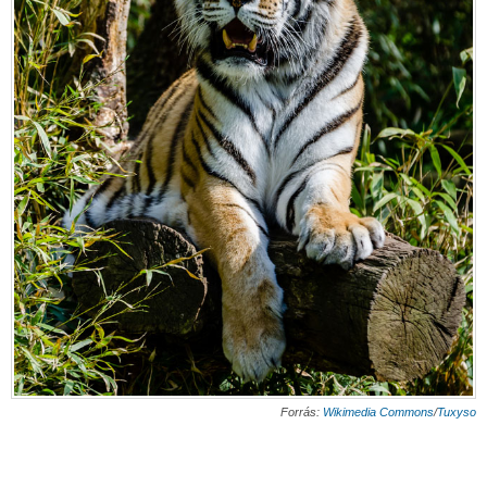
Forrás:
Wikimedia Commons
/
Tuxyso