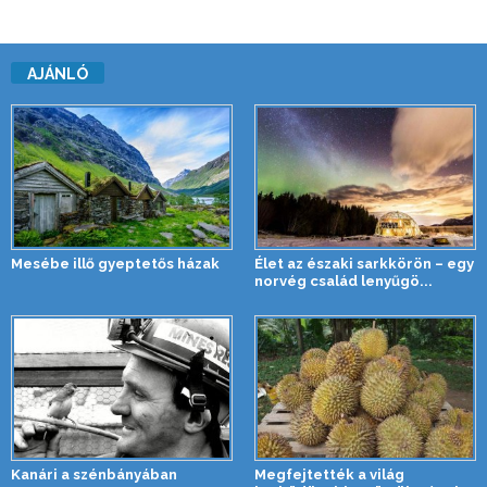
AJÁNLÓ
Mesébe illő gyeptetős házak
Élet az északi sarkkörön – egy
norvég család lenyűgö...
Kanári a szénbányában
Megfejtették a világ