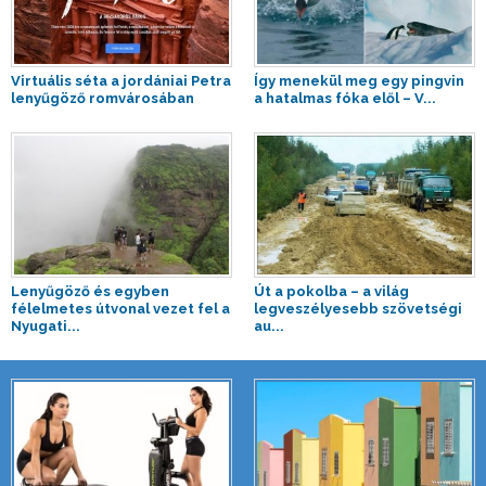
Virtuális séta a jordániai Petra
Így menekül meg egy pingvin
lenyűgöző romvárosában
a hatalmas fóka elől – V...
Lenyűgöző és egyben
Út a pokolba – a világ
félelmetes útvonal vezet fel a
legveszélyesebb szövetségi
Nyugati...
au...