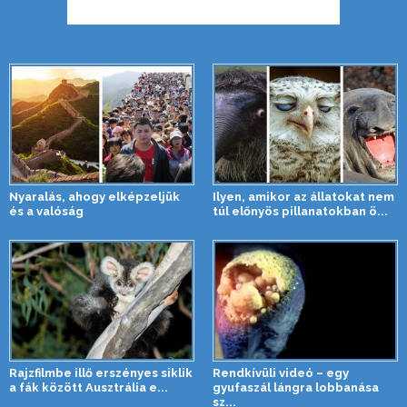
Nyaralás, ahogy elképzeljük
Ilyen, amikor az állatokat nem
és a valóság
túl előnyös pillanatokban ö...
Rajzfilmbe illő erszényes siklik
Rendkívüli videó – egy
a fák között Ausztrália e...
gyufaszál lángra lobbanása
sz...