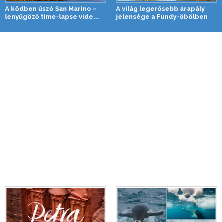
A ködben úszó San Marino –
A világ legerősebb árapály
lenyűgöző time-lapse vide...
jelensége a Fundy-öbölben