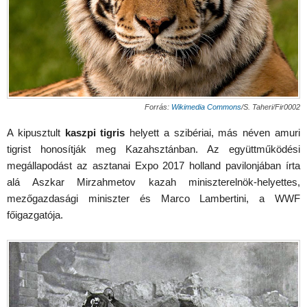
Forrás:
Wikimedia Commons
/S. Taheri/Fir0002
A kipusztult
kaszpi tigris
helyett a szibériai, más néven amuri
tigrist honosítják meg Kazahsztánban. Az együttműködési
megállapodást az asztanai Expo 2017 holland pavilonjában írta
alá Aszkar Mirzahmetov kazah miniszterelnök-helyettes,
mezőgazdasági miniszter és Marco Lambertini, a WWF
főigazgatója.