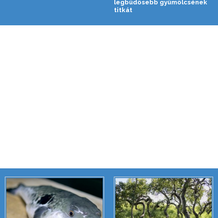
legbüdösebb gyümölcsének
titkát