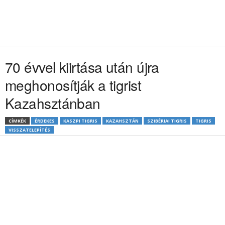
70 évvel kiirtása után újra
meghonosítják a tigrist
Kazahsztánban
CÍMKÉK
ÉRDEKES
KASZPI TIGRIS
KAZAHSZTÁN
SZIBÉRIAI TIGRIS
TIGRIS
VISSZATELEPÍTÉS