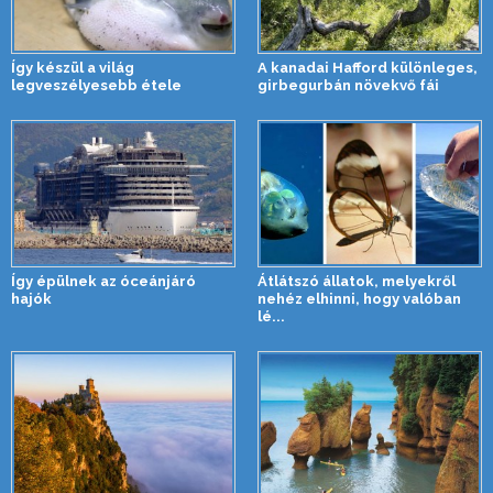
Így készül a világ
A kanadai Hafford különleges,
legveszélyesebb étele
girbegurbán növekvő fái
Így épülnek az óceánjáró
Átlátszó állatok, melyekről
hajók
nehéz elhinni, hogy valóban
lé...