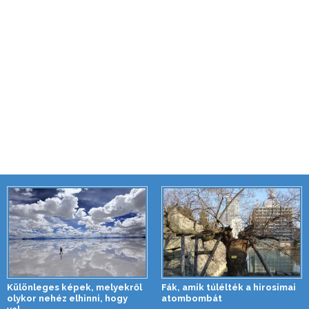
Különleges képek, melyekről
Fák, amik túlélték a hirosimai
olykor nehéz elhinni, hogy
atombombát