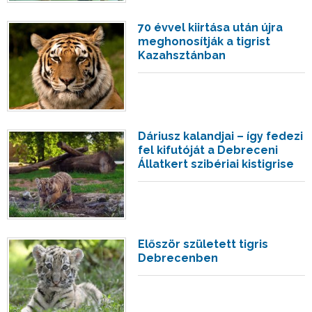
70 évvel kiirtása után újra
meghonosítják a tigrist
Kazahsztánban
Dáriusz kalandjai – így fedezi
fel kifutóját a Debreceni
Állatkert szibériai kistigrise
Először született tigris
Debrecenben