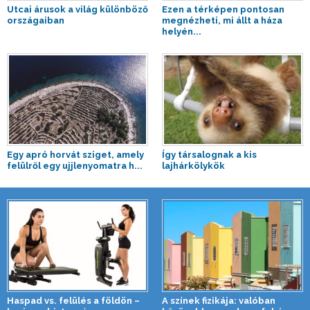
Utcai árusok a világ különböző
Ezen a térképen pontosan
országaiban
megnézheti, mi állt a háza
helyén...
Egy apró horvát sziget, amely
Így társalognak a kis
felülről egy ujjlenyomatra h...
lajhárkölykök
Haspad vs. felülés a földön –
A színek fizikája: valóban