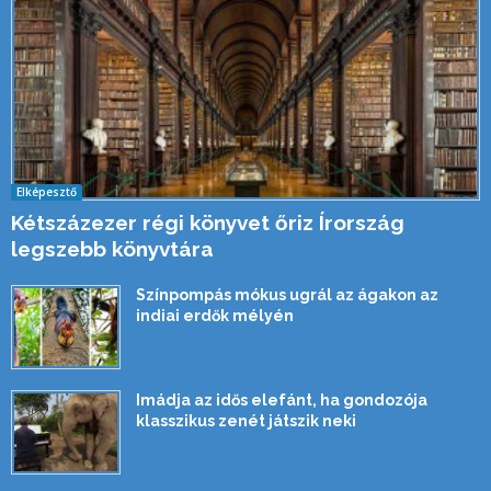
Elképesztő
Kétszázezer régi könyvet őriz Írország
legszebb könyvtára
Színpompás mókus ugrál az ágakon az
indiai erdők mélyén
Imádja az idős elefánt, ha gondozója
klasszikus zenét játszik neki