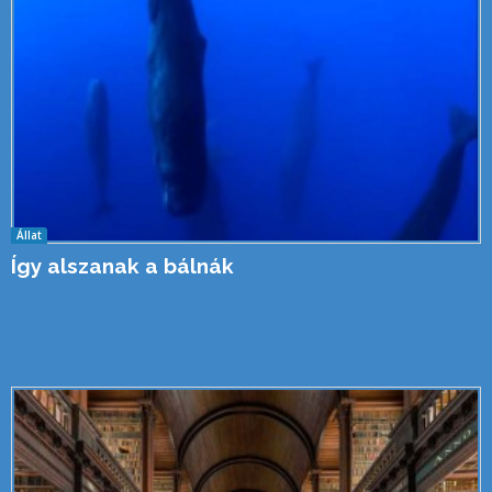
Állat
Így alszanak a bálnák