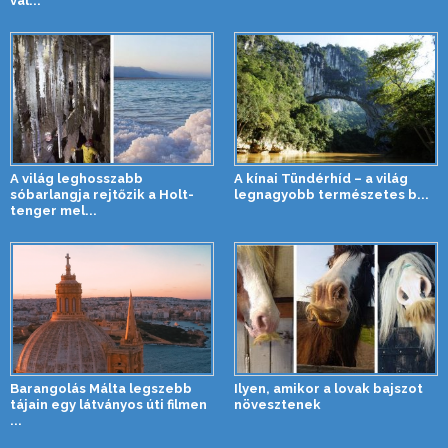
val...
A világ leghosszabb
A kínai Tündérhíd – a világ
sóbarlangja rejtőzik a Holt-
legnagyobb természetes b...
tenger mel...
Barangolás Málta legszebb
Ilyen, amikor a lovak bajszot
tájain egy látványos úti filmen
növesztenek
...