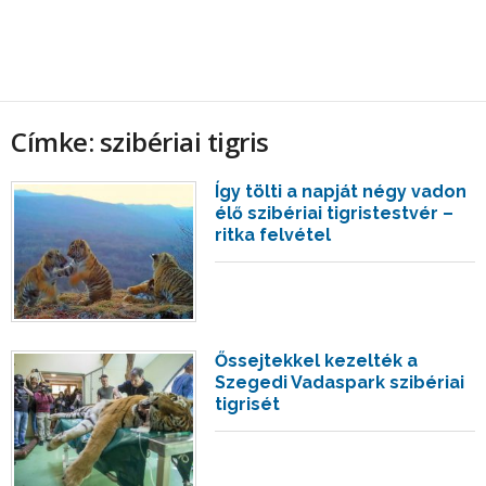
Címke: szibériai tigris
Így tölti a napját négy vadon
élő szibériai tigristestvér –
ritka felvétel
Őssejtekkel kezelték a
Szegedi Vadaspark szibériai
tigrisét