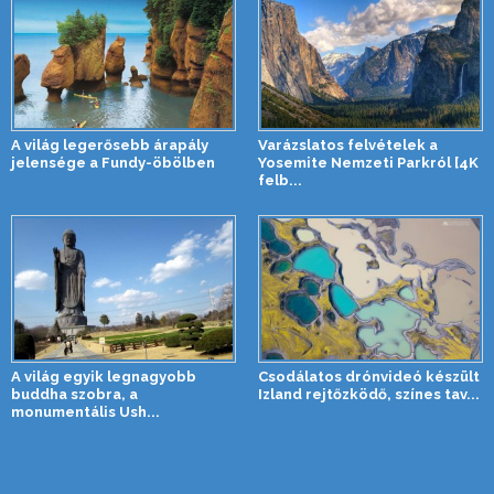
A világ legerősebb árapály
Varázslatos felvételek a
jelensége a Fundy-öbölben
Yosemite Nemzeti Parkról [4K
felb...
A világ egyik legnagyobb
Csodálatos drónvideó készült
buddha szobra, a
Izland rejtőzködő, színes tav...
monumentális Ush...