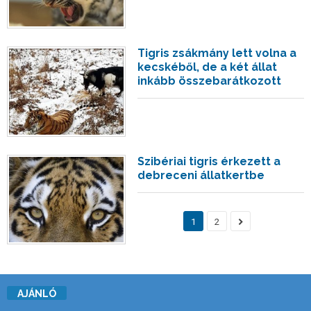
Tigris zsákmány lett volna a
kecskéből, de a két állat
inkább összebarátkozott
Szibériai tigris érkezett a
debreceni állatkertbe
1
2
AJÁNLÓ