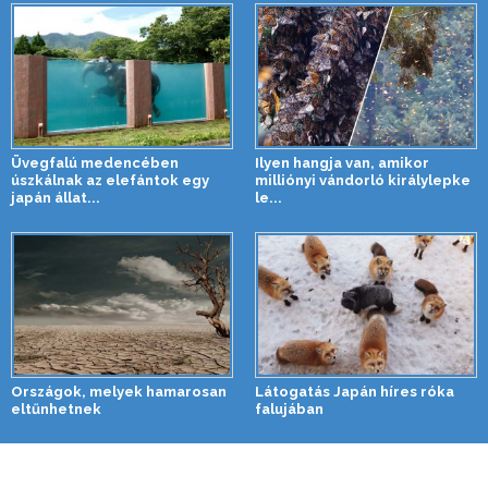
Üvegfalú medencében
Ilyen hangja van, amikor
úszkálnak az elefántok egy
milliónyi vándorló királylepke
japán állat...
le...
Országok, melyek hamarosan
Látogatás Japán híres róka
eltűnhetnek
falujában