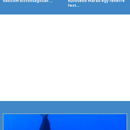
hasizom biztonságosan ...
hűvösebb marad egy fehérre
fest...