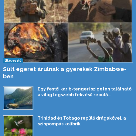
Elképesztő
Sült egeret árulnak a gyerekek Zimbabwe-
ben
Egy festői karib-tengeri szigeten található
a világ legszebb fekvésű repülő...
Trinidad és Tobago repülő drágakövei, a
színpompás kolibrik