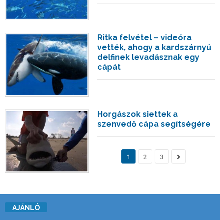
Ritka felvétel – videóra
vették, ahogy a kardszárnyú
delfinek levadásznak egy
cápát
Horgászok siettek a
szenvedő cápa segítségére
1
2
3
AJÁNLÓ