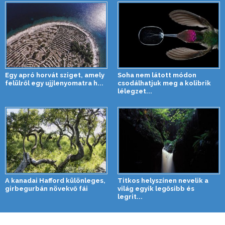
Egy apró horvát sziget, amely
Soha nem látott módon
felülről egy ujjlenyomatra h...
csodálhatjuk meg a kolibrik
lélegzet...
A kanadai Hafford különleges,
Titkos helyszínen nevelik a
girbegurbán növekvő fái
világ egyik legősibb és
legrit...