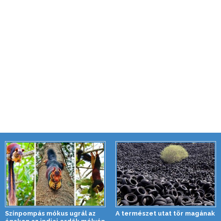
Színpompás mókus ugrál az
A természet utat tör magának