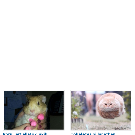
Pórul járt állatok, akik
Tökéletes pillanatban