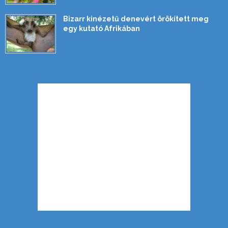
Bizarr kinézetű denevért örökített meg
egy kutató Afrikában