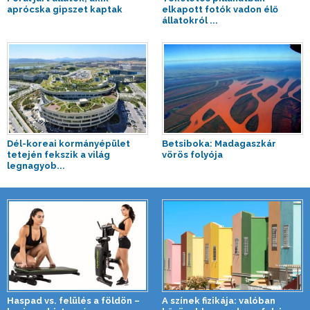
aprócska gipszet kaptak
elkapott fotók vadon élő
állatokról ...
Dél-koreai kormányépület
Betsiboka: Madagaszkár
tetején fekszik a világ
vörös folyója
legnagyob...
Haspad vs. felülés a földön –
A színek fizikája: valóban