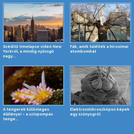
Szédítő timelapse videó New
Fák, amik túlélték a hirosimai
Yorkról, a mindig nyüzsgő
atombombát
nagy...
A tengerek különleges
Elektronmikroszkópos képek
élőlényei – a színpompás
egy szúnyogról
tenge...