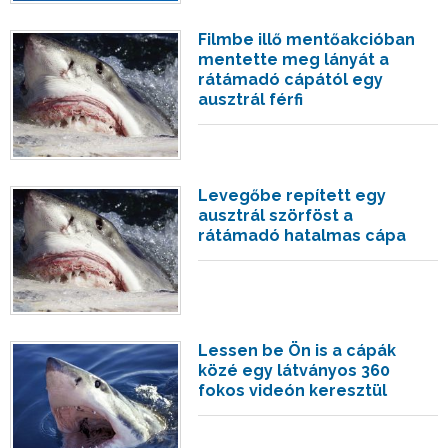
Filmbe illő mentőakcióban
mentette meg lányát a
rátámadó cápától egy
ausztrál férfi
Levegőbe repített egy
ausztrál szörföst a
rátámadó hatalmas cápa
Lessen be Ön is a cápák
közé egy látványos 360
fokos videón keresztül