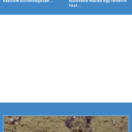
hasizom biztonságosan ...
hűvösebb marad egy fehérre
fest...