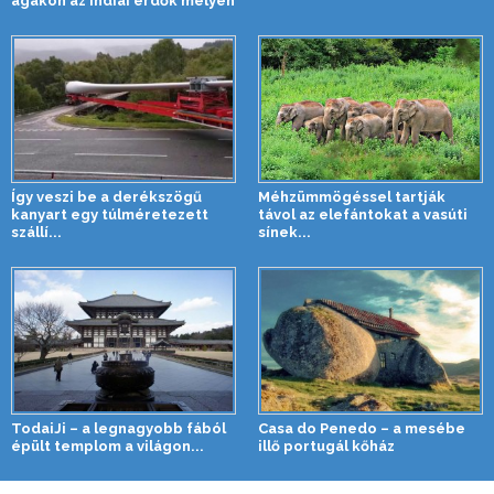
ágakon az indiai erdők mélyén
Így veszi be a derékszögű
Méhzümmögéssel tartják
kanyart egy túlméretezett
távol az elefántokat a vasúti
szállí...
sínek...
TodaiJi – a legnagyobb fából
Casa do Penedo – a mesébe
épült templom a világon...
illő portugál kőház