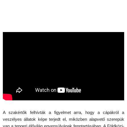
A szakértők felhívták a figyelmet arra, hogy a cápákról a
veszélyes állatok képe terjedt el, miközben alapvető szerepük
van a tengeri élővilág egyensúlyának fenntartásában. A Földközi-