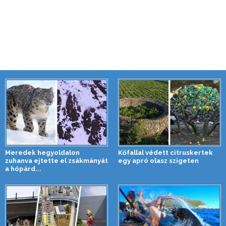
Meredek hegyoldalon
Kőfallal védett citruskertek
zuhanva ejtette el zsákmányát
egy apró olasz szigeten
a hópárd...