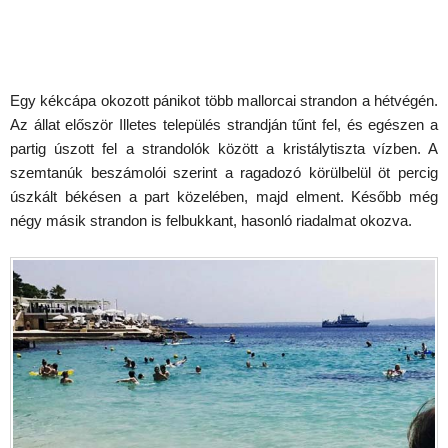
Egy kékcápa okozott pánikot több mallorcai strandon a hétvégén.
Az állat először Illetes település strandján tűnt fel, és egészen a
partig úszott fel a strandolók között a kristálytiszta vízben. A
szemtanúk beszámolói szerint a ragadozó körülbelül öt percig
úszkált békésen a part közelében, majd elment. Később még
négy másik strandon is felbukkant, hasonló riadalmat okozva.