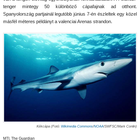
tenger mintegy 50 különböző cápafajnak ad otthont.
Spanyolország partjainál legutóbb június 7-én észleltek egy közel
másfél méteres példányt a valenciai Arenas strandon.
Kékcápa (Fotó:
Wikimedia Commons
/
NOAA
/SWFSC/Mark Conlin)
MTI, The Guardian