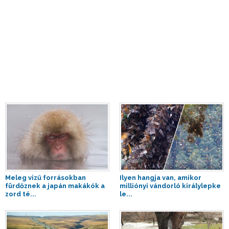
Meleg vizű forrásokban
Ilyen hangja van, amikor
fürdőznek a japán makákók a
milliónyi vándorló királylepke
zord té...
le...