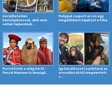
Kérlelhetetlen
Polippal csapott arcon egy
háztulajdonosok, akik nem
megdöbbent kajakost a fóka
voltak hajlandóak...
Portréfotók a világ körül –
Így barátkozott a pilótával az
Pascal Mannaerts lenyűgö...
orvvadászoktól megmentett
c...