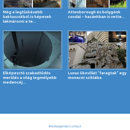
Még a legtüskésebb
Attenborough és bolygónk
kaktuszokból is képesek
csodái – hazánkban is vette...
lakmározni a te...
Elképesztő szabadtüdős
Luxus ökovillát “faragtak” egy
merülés a világ legmélyebb
monacói sziklába
medencéj...
Médiaajánlat/contact