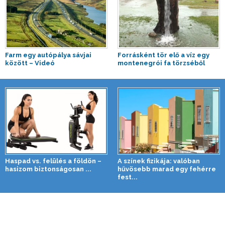
Farm egy autópálya sávjai
Forrásként tör elő a víz egy
között – Videó
montenegrói fa törzséből
Haspad vs. felülés a földön –
A színek fizikája: valóban
hasizom biztonságosan ...
hűvösebb marad egy fehérre
fest...