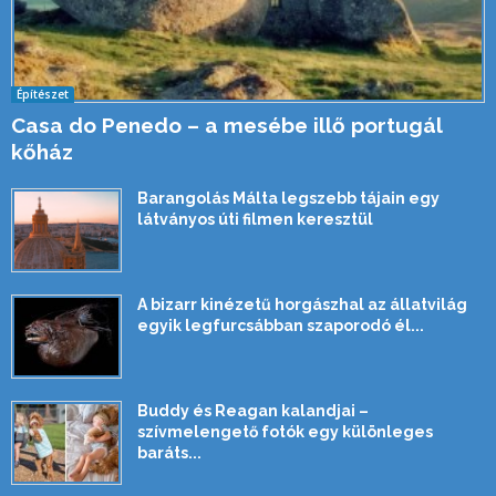
Építészet
Casa do Penedo – a mesébe illő portugál
kőház
Barangolás Málta legszebb tájain egy
látványos úti filmen keresztül
A bizarr kinézetű horgászhal az állatvilág
egyik legfurcsábban szaporodó él...
Buddy és Reagan kalandjai –
szívmelengető fotók egy különleges
baráts...