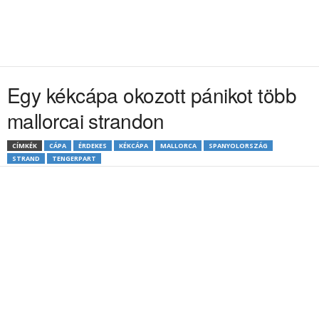
Egy kékcápa okozott pánikot több
mallorcai strandon
CÍMKÉK
CÁPA
ÉRDEKES
KÉKCÁPA
MALLORCA
SPANYOLORSZÁG
STRAND
TENGERPART