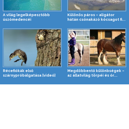
A világ legelképesztőbb
Különös páros – aligátor
úszómedencéi
hátán csónakázó kócsagot fi...
Récefiókák első
Megdöbbentő különbségek –
szárnypróbálgatása [videó]
az állatvilág törpéi és ór...