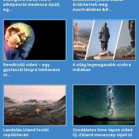
elképesztő medence épült
örökítettek meg
eg...
Ausztráliában &#...
Rendkívüli videó – egy
A világ legmagasabb szobra
gyufaszál lángra lobbanása
Indiában
sz...
Landolás Izland festői
Csodálatos time-lapse videó
repülőterén
Új-Zéland meseszép tájairól