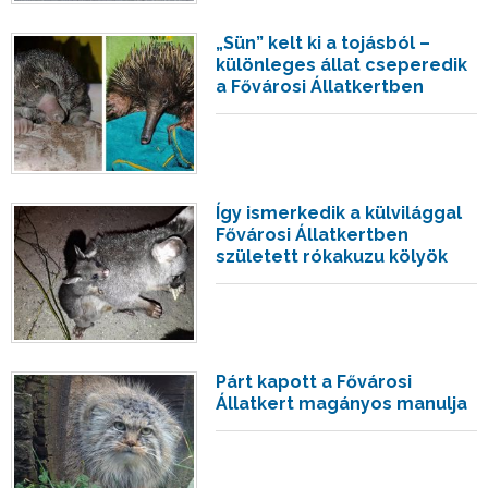
„Sün” kelt ki a tojásból –
különleges állat cseperedik
a Fővárosi Állatkertben
Így ismerkedik a külvilággal
Fővárosi Állatkertben
született rókakuzu kölyök
Párt kapott a Fővárosi
Állatkert magányos manulja