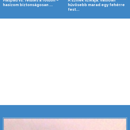
Haspad vs. felülés a földön –
A színek fizikája: valóban
hasizom biztonságosan ...
hűvösebb marad egy fehérre
fest...