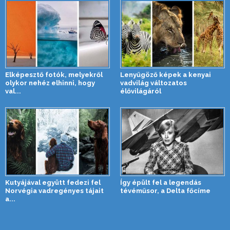
Elképesztő fotók, melyekről
Lenyűgöző képek a kenyai
olykor nehéz elhinni, hogy
vadvilág változatos
val...
élővilágáról
Kutyájával együtt fedezi fel
Így épült fel a legendás
Norvégia vadregényes tájait
tévéműsor, a Delta főcíme
a...