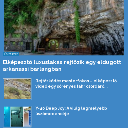
Építészet
Elképesztő luxuslakás rejtőzik egy eldugott
arkansasi barlangban
Rejtőzködés mesterfokon – elképesztő
videó egy sörényes tahr csordáró...
Y-40 Deep Joy: A világ legmélyebb
úszómedencéje