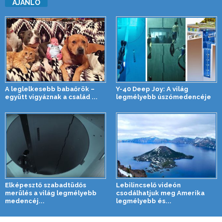
AJÁNLÓ
A leglelkesebb babaőrök –
Y-40 Deep Joy: A világ
együtt vigyáznak a család ...
legmélyebb úszómedencéje
Elképesztő szabadtüdős
Lebilincselő videón
merülés a világ legmélyebb
csodálhatjuk meg Amerika
medencéj...
legmélyebb és...