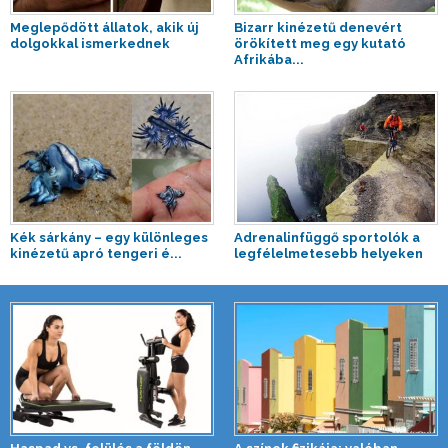
Meglepődött állatok, akik új
Bizarr kinézetű denevért
dolgokkal ismerkednek
örökített meg egy kutató
Afrikába...
Kék sárkány – egy különleges
Adrenalinfüggő sportolók a
kinézetű apró tengeri é...
legfélelmetesebb helyeken