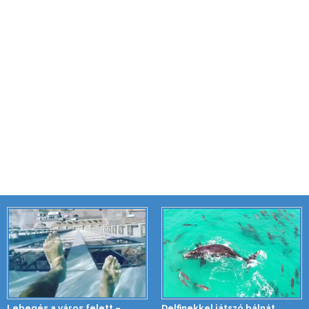
Lebegés a város felett –
Delfinekkel játszó bálnát