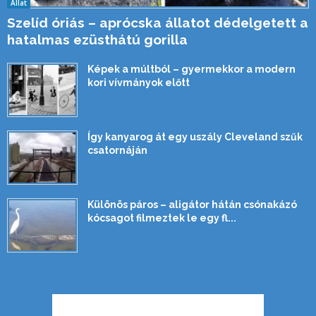
Állat
Szelíd óriás – aprócska állatot dédelgetett a
hatalmas ezüsthátú gorilla
Képek a múltból – gyermekkor a modern
kori vívmányok előtt
Így kanyarog át egy uszály Cleveland szűk
csatornáján
Különös páros – aligátor hátán csónakázó
kócsagot filmeztek le egy fl...