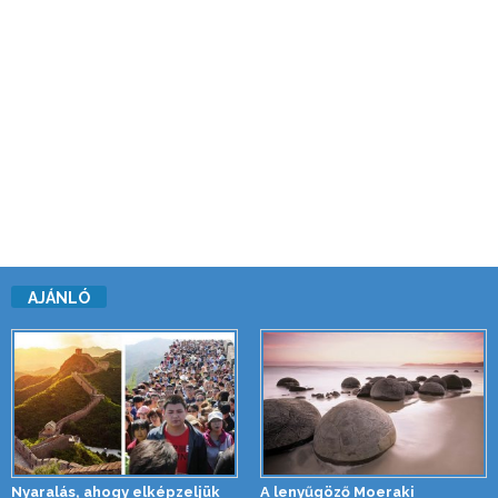
AJÁNLÓ
Nyaralás, ahogy elképzeljük
A lenyűgöző Moeraki