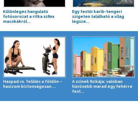
Különleges hangulatú
Egy festői karib-tengeri
fotósorozat a ritka szfinx
szigeten található a világ
macskákról...
legsze...
Haspad vs. felülés a földön –
A színek fizikája: valóban
hasizom biztonságosan ...
hűvösebb marad egy fehérre
fest...