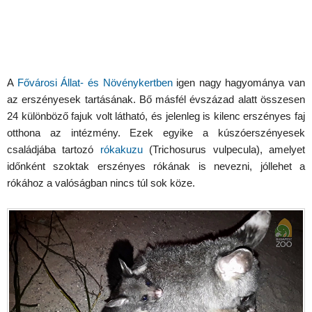
A
Fővárosi Állat- és Növénykertben
igen nagy hagyománya van
az erszényesek tartásának. Bő másfél évszázad alatt összesen
24 különböző fajuk volt látható, és jelenleg is kilenc erszényes faj
otthona az intézmény. Ezek egyike a kúszóerszényesek
családjába tartozó
rókakuzu
(Trichosurus vulpecula), amelyet
időnként szoktak erszényes rókának is nevezni, jóllehet a
rókához a valóságban nincs túl sok köze.