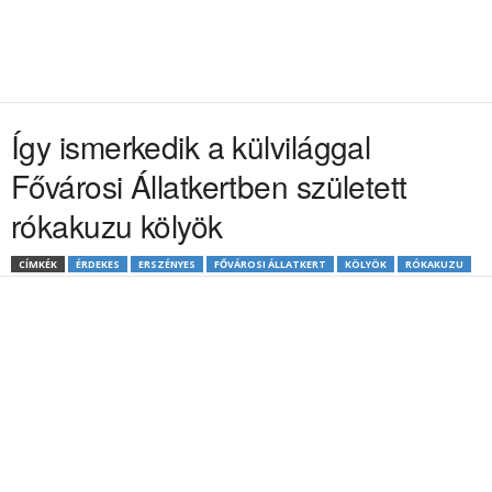
Így ismerkedik a külvilággal
Fővárosi Állatkertben született
rókakuzu kölyök
CÍMKÉK
ÉRDEKES
ERSZÉNYES
FŐVÁROSI ÁLLATKERT
KÖLYÖK
RÓKAKUZU