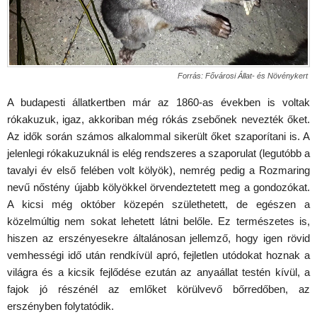
Forrás: Fővárosi Állat- és Növénykert
A budapesti állatkertben már az 1860-as években is voltak
rókakuzuk, igaz, akkoriban még rókás zsebőnek nevezték őket.
Az idők során számos alkalommal sikerült őket szaporítani is. A
jelenlegi rókakuzuknál is elég rendszeres a szaporulat (legutóbb a
tavalyi év első felében volt kölyök), nemrég pedig a Rozmaring
nevű nőstény újabb kölyökkel örvendeztetett meg a gondozókat.
A kicsi még október közepén születhetett, de egészen a
közelmúltig nem sokat lehetett látni belőle. Ez természetes is,
hiszen az erszényesekre általánosan jellemző, hogy igen rövid
vemhességi idő után rendkívül apró, fejletlen utódokat hoznak a
világra és a kicsik fejlődése ezután az anyaállat testén kívül, a
fajok jó részénél az emlőket körülvevő bőrredőben, az
erszényben folytatódik.