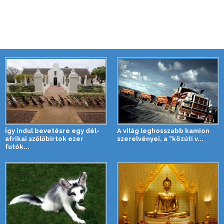
Így indul bevetésre egy dél-
A világ leghosszabb kamion
afrikai szőlőbirtok ezer
szerelvényei, a “közúti v...
futók...