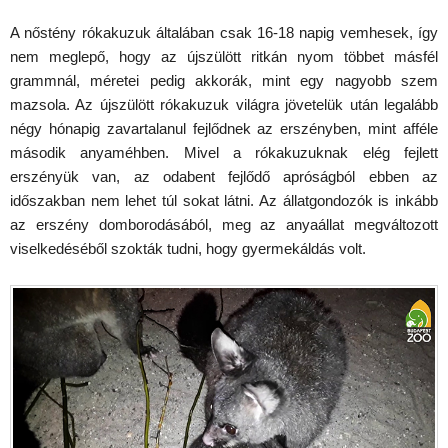
A nőstény rókakuzuk általában csak 16-18 napig vemhesek, így
nem meglepő, hogy az újszülött ritkán nyom többet másfél
grammnál, méretei pedig akkorák, mint egy nagyobb szem
mazsola. Az újszülött rókakuzuk világra jövetelük után legalább
négy hónapig zavartalanul fejlődnek az erszényben, mint afféle
második anyaméhben. Mivel a rókakuzuknak elég fejlett
erszényük van, az odabent fejlődő apróságból ebben az
időszakban nem lehet túl sokat látni. Az állatgondozók is inkább
az erszény domborodásából, meg az anyaállat megváltozott
viselkedéséből szokták tudni, hogy gyermekáldás volt.