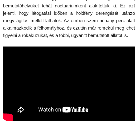
bemutatóhelyüket tehát noctuariumként alakítottuk ki. Ez azt
jelenti, hogy látogatási időben a holdfény derengését utánzó
megvilágítás mellett láthatók. Az emberi szem néhány perc alatt
alkalmazkodik a félhomályhoz, és ezután már remekül meg lehet
figyelni a rókakuzukat, és a többi, ugyanitt bemutatott állatot is.