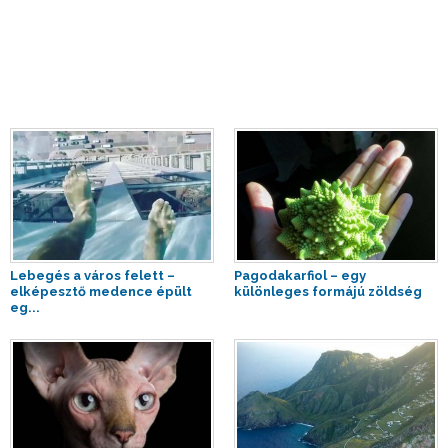
Lebegés a város felett –
Pagodakarfiol – egy
elképesztő medence épült
különleges formájú zöldség
eg...