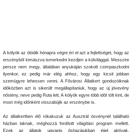
A kölyök az ötödik hónapra végre éri el azt a fejlettséget, hogy az
erszényből kimászva ismerkedni kezdjen a külvilággal. Messzire
persze nem megy, általában anyukáján szokott csimpaszkodni
ilyenkor, ez pedig már elég ahhoz, hogy egy kicsit jobban
szemügyre lehessen venni. A Fővárosi Állatkert gondozóiknak
időközben azt is sikerült megállapítaniuk, hogy az új jövevény
nőstény, neve pedig Ruta lett. A kölyök egyre több időt tölt kint, de
most még időnként visszabújik az erszénybe is.
Az állatkertben élő rókakuzuk az Ausztrál ösvénynél található
házban laknak, méghozzá fordított világítási program mellett.
Ezek az állatok ugyanis őshazájukban éjjel aktívak,