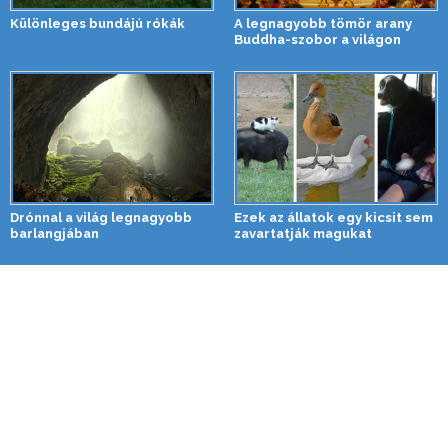
Különleges bundájú rókák
A legnagyobb tömör arany
Buddha-szobor a világon
Drónnal a világ legnagyobb
Ezek az állatok egy kicsit sem
barlangjában
zavartatják magukat