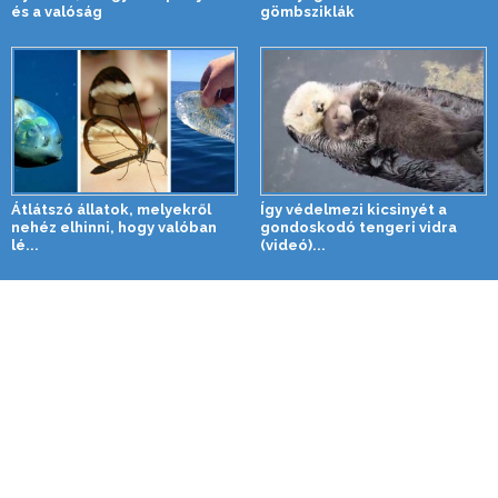
és a valóság
gömbsziklák
Átlátszó állatok, melyekről
Így védelmezi kicsinyét a
nehéz elhinni, hogy valóban
gondoskodó tengeri vidra
lé...
(videó)...