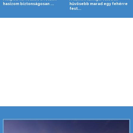
hasizom biztonságosan ...
hűvösebb marad egy fehérre
fest...