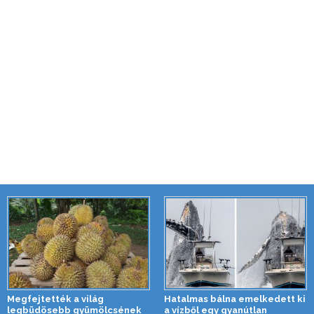
Megfejtették a világ
Hatalmas bálna emelkedett ki
legbüdösebb gyümölcsének
a vízből egy gyanútlan