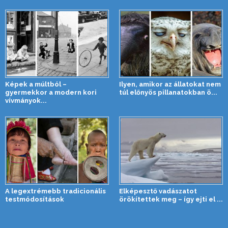
Képek a múltból –
Ilyen, amikor az állatokat nem
gyermekkor a modern kori
túl előnyös pillanatokban ö...
vívmányok...
A legextrémebb tradicionális
Elképesztő vadászatot
testmódosítások
örökítettek meg – így ejti el ...