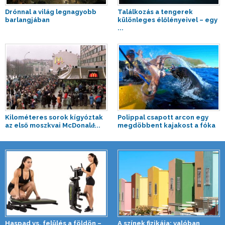
Drónnal a világ legnagyobb
Találkozás a tengerek
barlangjában
különleges élőlényeivel – egy
...
Kilométeres sorok kígyóztak
Polippal csapott arcon egy
az első moszkvai McDonald̵...
megdöbbent kajakost a fóka
Haspad vs. felülés a földön –
A színek fizikája: valóban