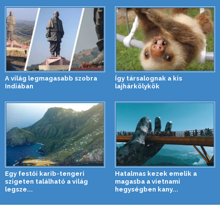
A világ legmagasabb szobra
Így társalognak a kis
Indiában
lajhárkölykök
Egy festői karib-tengeri
Hatalmas kezek emelik a
szigeten található a világ
magasba a vietnami
legsze...
hegységben kany...