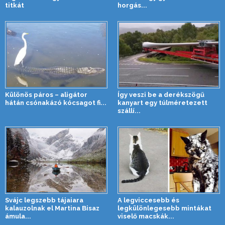
titkát
horgás...
Különös páros – aligátor
Így veszi be a derékszögű
hátán csónakázó kócsagot fi...
kanyart egy túlméretezett
szállí...
Svájc legszebb tájaiara
A legviccesebb és
kalauzolnak el Martina Bisaz
legkülönlegesebb mintákat
ámula...
viselő macskák...