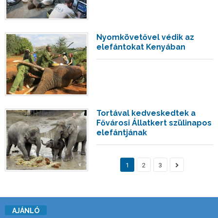
Nyomkövetővel védik az
elefántokat Kenyában
Tortával kedveskedtek a
Fővárosi Állatkert szülinapos
elefántjának
1
2
3
AJÁNLÓ