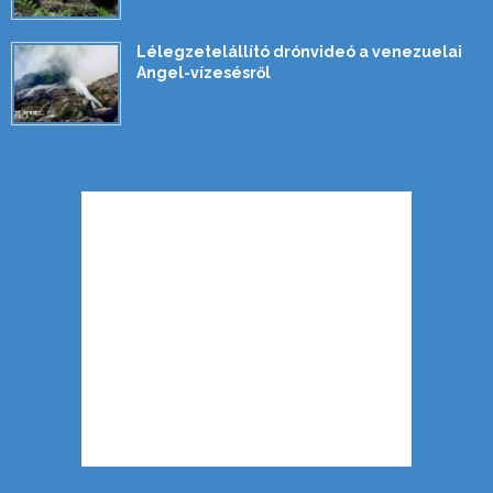
Lélegzetelállító drónvideó a venezuelai
Angel-vízesésről