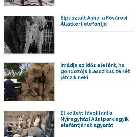
Elpusztult Asha, a Fővárosi
Állatkert elefántja
Imádja az idős elefánt, ha
gondozója klasszikus zenét
játszik neki
El kellett távolítani a
Nyíregyházi Állatpark egyik
elefántjának agyarát