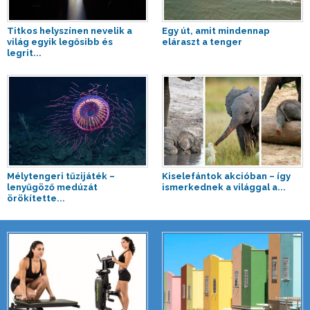
Titkos helyszínen nevelik a
Egy út, amit mindennap
világ egyik legősibb és
eláraszt a tenger
legrit...
Mélytengeri tűzijáték –
Kiselefántok akcióban – így
lenyűgöző medúzát
ismerkednek a világgal a...
örökítette...