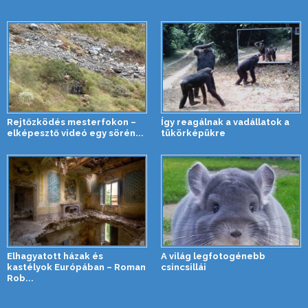
Rejtőzködés mesterfokon –
Így reagálnak a vadállatok a
elképesztő videó egy sörén...
tükörképükre
Elhagyatott házak és
A világ legfotogénebb
kastélyok Európában – Roman
csincsillái
Rob...