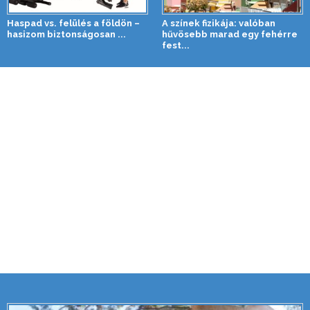
Haspad vs. felülés a földön –
A színek fizikája: valóban
hasizom biztonságosan ...
hűvösebb marad egy fehérre
fest...