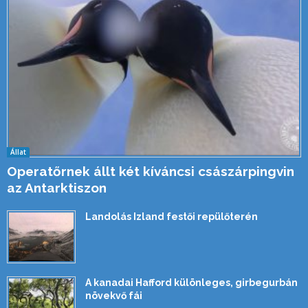
Állat
Operatőrnek állt két kíváncsi császárpingvin
az Antarktiszon
Landolás Izland festői repülőterén
A kanadai Hafford különleges, girbegurbán
növekvő fái