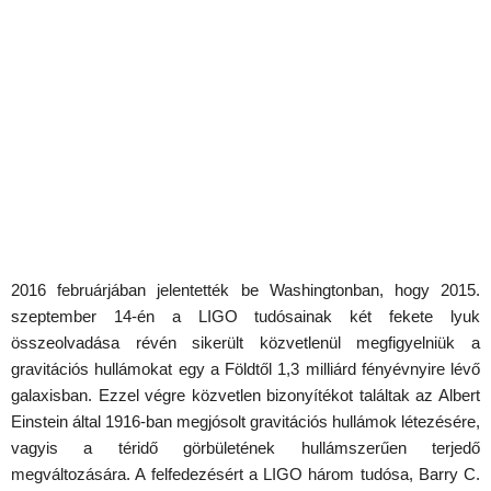
2016 februárjában jelentették be Washingtonban, hogy 2015.
szeptember 14-én a LIGO tudósainak két fekete lyuk
összeolvadása révén sikerült közvetlenül megfigyelniük a
gravitációs hullámokat egy a Földtől 1,3 milliárd fényévnyire lévő
galaxisban. Ezzel végre közvetlen bizonyítékot találtak az Albert
Einstein által 1916-ban megjósolt gravitációs hullámok létezésére,
vagyis a téridő görbületének hullámszerűen terjedő
megváltozására. A felfedezésért a LIGO három tudósa, Barry C.