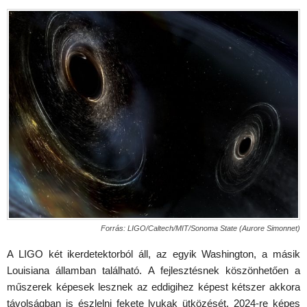
Forrás: LIGO/Caltech/MIT/Sonoma State (Aurore Simonnet)
A LIGO két ikerdetektorból áll, az egyik Washington, a másik
Louisiana államban található. A fejlesztésnek köszönhetően a
műszerek képesek lesznek az eddigihez képest kétszer akkora
távolságban is észlelni fekete lyukak ütközését. 2024-re képes