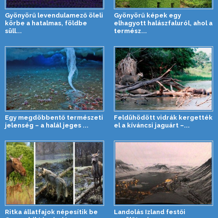
Gyönyörű levendulamező öleli
Gyönyörű képek egy
körbe a hatalmas, földbe
elhagyott halászfaluról, ahol a
süll...
termész...
Egy megdöbbentő természeti
Feldühödött vidrák kergették
jelenség – a halál jeges ...
el a kíváncsi jaguárt –...
Ritka állatfajok népesítik be
Landolás Izland festői