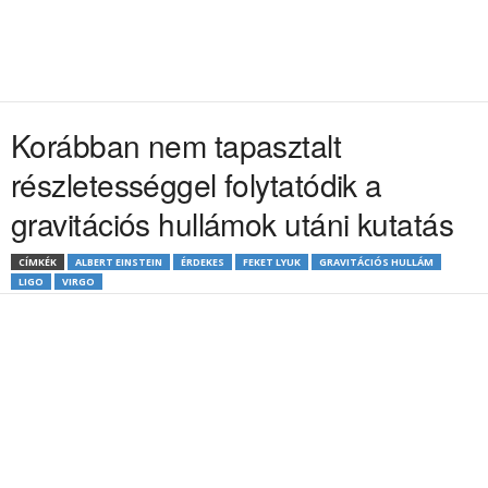
Korábban nem tapasztalt
részletességgel folytatódik a
gravitációs hullámok utáni kutatás
CÍMKÉK
ALBERT EINSTEIN
ÉRDEKES
FEKET LYUK
GRAVITÁCIÓS HULLÁM
LIGO
VIRGO