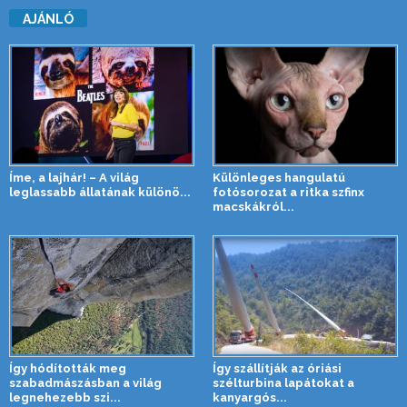
AJÁNLÓ
Íme, a lajhár! – A világ
Különleges hangulatú
leglassabb állatának különö...
fotósorozat a ritka szfinx
macskákról...
Így hódították meg
Így szállítják az óriási
szabadmászásban a világ
szélturbina lapátokat a
legnehezebb szi...
kanyargós...