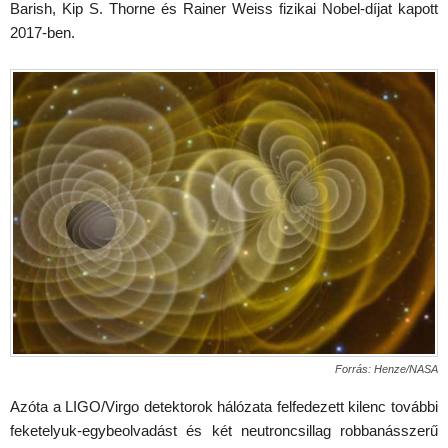
Barish, Kip S. Thorne és Rainer Weiss fizikai Nobel-díjat kapott
2017-ben.
Forrás: Henze/NASA
Azóta a LIGO/Virgo detektorok hálózata felfedezett kilenc további
feketelyuk-egybeolvadást és két neutroncsillag robbanásszerű