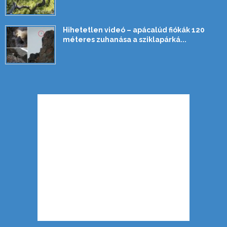
Hihetetlen videó – apácalúd fiókák 120
méteres zuhanása a sziklapárká...