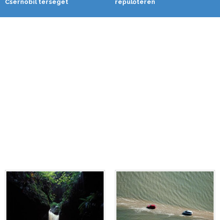
Csernobil térségét
repülőterén