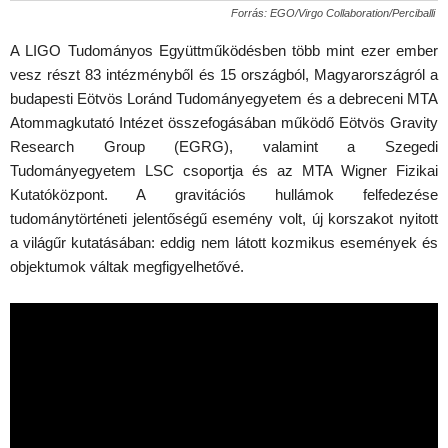
Forrás:
EGO/Virgo Collaboration/Perciballi
A LIGO Tudományos Együttműködésben több mint ezer ember
vesz részt 83 intézményből és 15 országból, Magyarországról a
budapesti Eötvös Loránd Tudományegyetem és a debreceni MTA
Atommagkutató Intézet összefogásában működő Eötvös Gravity
Research Group (EGRG), valamint a Szegedi
Tudományegyetem LSC csoportja és az MTA Wigner Fizikai
Kutatóközpont. A gravitációs hullámok felfedezése
tudománytörténeti jelentőségű esemény volt, új korszakot nyitott
a világűr kutatásában: eddig nem látott kozmikus események és
objektumok váltak megfigyelhetővé.