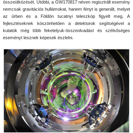
összeütközését. Utóbbi, a GW170817 néven regisztrált esemény
nemcsak gravitációs hullámokat, hanem fényt is generált, melyet
az űrben és a Földön tucatnyi teleszkóp figyelt meg. A
fejlesztéseknek köszönhetően a detektorok segítségével a
kutatók még több feketelyuk-összeolvadást és szélsőséges
eseményt lesznek képesek észlelni.