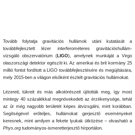
Tovább folytatja gravitációs hullámok utáni kutatását a
továbbfejlesztett lézer interferométeres gravitációshullám-
vizsgáló obszervatórium (
LIGO
), amelynek munkáját a Virgo
olaszországi detektor egészíti ki. Az amerikai és brit kormány 25
millió fontot fordított a LIGO továbbfejlesztésére és megújítására,
mely 2015-ben a világon elsőként észlelt gravitációs hullámokat.
Lézereit, tükreit és más alkotórészeit újították meg, így most
mintegy 40 százalékkal megnövekedett az érzékenysége, tehát
az űr még nagyobb területét képes átvizsgálni, mint korábban.
Segítségével erőteljes, hullámokat gerjesztő eseményeket
keresnek, mint amilyen a fekete lyukak ütközése – olvasható a
Phys.org
tudományos-ismeretterjesztő hírportálon.