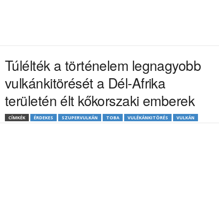
Túlélték a történelem legnagyobb
vulkánkitörését a Dél-Afrika
területén élt kőkorszaki emberek
CÍMKÉK
ÉRDEKES
SZUPERVULKÁN
TOBA
VULÉKÁNKITÖRÉS
VULKÁN