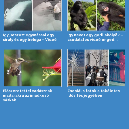
Így játszott egymással egy
Így nevet egy gorillakölyök –
sirály és egy beluga – Videó
csodálatos videó enged...
Előszeretettel vadásznak
Zseniális fotók a tökéletes
madarakra az imádkozó
időzítés jegyében
sáskák