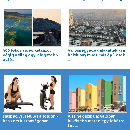
360 fokos videó kalauzol
Városnegyedek alakultak ki a
végig a világ egyik legszebb
helyhiány miatt más épületek
autó...
...
Haspad vs. felülés a földön –
A színek fizikája: valóban
hasizom biztonságosan ...
hűvösebb marad egy fehérre
fest...