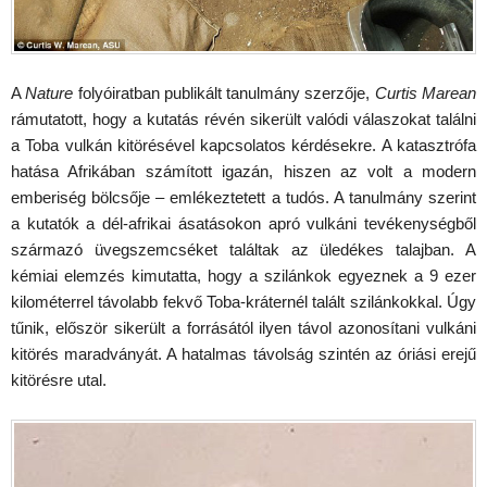
A
Nature
folyóiratban publikált tanulmány szerzője,
Curtis Marean
rámutatott, hogy a kutatás révén sikerült valódi válaszokat találni
a Toba vulkán kitörésével kapcsolatos kérdésekre. A katasztrófa
hatása Afrikában számított igazán, hiszen az volt a modern
emberiség bölcsője – emlékeztetett a tudós. A tanulmány szerint
a kutatók a dél-afrikai ásatásokon apró vulkáni tevékenységből
származó üvegszemcséket találtak az üledékes talajban. A
kémiai elemzés kimutatta, hogy a szilánkok egyeznek a 9 ezer
kilométerrel távolabb fekvő Toba-kráternél talált szilánkokkal. Úgy
tűnik, először sikerült a forrásától ilyen távol azonosítani vulkáni
kitörés maradványát. A hatalmas távolság szintén az óriási erejű
kitörésre utal.