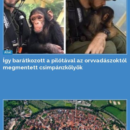
Állat
Így barátkozott a pilótával az orvvadászoktól
megmentett csimpánzkölyök