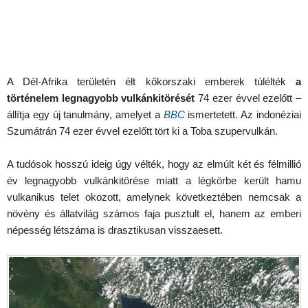
A Dél-Afrika területén élt kőkorszaki emberek túlélték
a
történelem legnagyobb vulkánkitörését
74 ezer évvel ezelőtt –
állítja egy új tanulmány, amelyet a
BBC
ismertetett. Az indonéziai
Szumátrán 74 ezer évvel ezelőtt tört ki a Toba szupervulkán.
A tudósok hosszú ideig úgy vélték, hogy az elmúlt két és félmillió
év legnagyobb vulkánkitörése miatt a légkörbe került hamu
vulkanikus telet okozott, amelynek következtében nemcsak a
növény és állatvilág számos faja pusztult el, hanem az emberi
népesség létszáma is drasztikusan visszaesett.