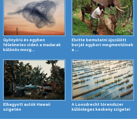
Gyönyörű és egyben
Elvitte bemutatni újszülött
félelmetes videó a madarak
borját egykori megmentőinek
különös mozg...
a ...
Elhagyott autók Hawaii
A Loosdrecht tórendszer
szigetén
különleges keskeny szigetei