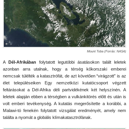
Mount Toba (Forrás: NASA)
A
Dél-Afrikában
folytatott legutóbbi ásatásokon talált leletek
azonban arra utalnak, hogy a térség kőkorszaki emberei
nemcsak túlélték a katasztrófát, de azt követően “virágzott” is az
élet településeiken Egy nemzetközi kutatócsoport végzett
feltárásokat a Dél-Afrika déli partvidékének két helyszínén. A
leletek alapján ebben a térségben a vulkánkitörés előtt és után is
volt emberi tevékenység. A kutatás megerősítette a korábbi, a
Malawi-tó fenekén folytatott vizsgálat eredményét, amely nem
találta a nyomát a globális klímakatasztrófának.