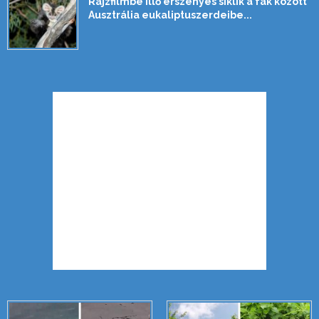
Rajzfilmbe illő erszényes siklik a fák között
Ausztrália eukaliptuszerdeibe...