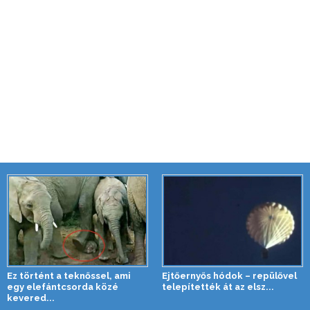
Ez történt a teknőssel, ami
Ejtőernyős hódok – repülővel
egy elefántcsorda közé
telepítették át az elsz...
kevered...