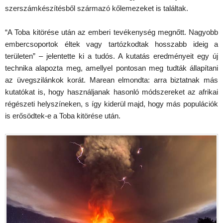
szerszámkészítésből származó kőlemezeket is találtak.
“A Toba kitörése után az emberi tevékenység megnőtt. Nagyobb
embercsoportok éltek vagy tartózkodtak hosszabb ideig a
területen” – jelentette ki a tudós. A kutatás eredményeit egy új
technika alapozta meg, amellyel pontosan meg tudták állapítani
az üvegszilánkok korát. Marean elmondta: arra biztatnak más
kutatókat is, hogy használjanak hasonló módszereket az afrikai
régészeti helyszíneken, s így kiderül majd, hogy más populációk
is erősödtek-e a Toba kitörése után.