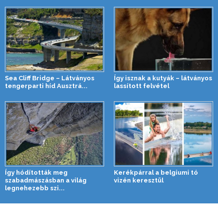
Sea Cliff Bridge – Látványos
Így isznak a kutyák – látványos
tengerparti híd Ausztrá...
lassított felvétel
Így hódították meg
Kerékpárral a belgiumi tó
szabadmászásban a világ
vizén keresztül
legnehezebb szi...