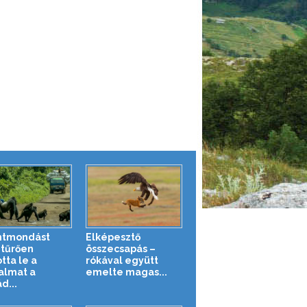
ntmondást
Elképesztő
tűrően
összecsapás –
otta le a
rókával együtt
almat a
emelte magas...
d...