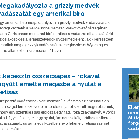
Megakadályozta a grizzly medvék
vadászatát egy amerikai bíró
gy amerikai bíró megakadályozta a grizzly medvék vadászatának
étvégi kezdetét a Yellowstone Nemzeti Parkot övező térségében.
ana Christensen montanai bíró döntése a vadászat elhalasztásáról
z őslakosok és a természetvédők győzelmét jelenti, akik keresetben
ámadták meg a grizzlyk vadászatának megkezdését Wyoming és
daho államokban szombaton, 41 évn...
Elképesztő összecsapás – rókával
együtt emelte magasba a nyulat a
rétisas
lképesztő vadászatnak volt szemtanúja két fotós az amerikai San
uan-sziget természetvédelmi területén, ahol sikerült megörökíteniük,
Elle
nem 
hogy egy szemfüles sas elorozza egy fiatal róka zsákmányát. A vörös
állít
óka kifigyelt és elejtett egy nyulat, ám nem sokáig örülhetett sikeres
forg
adászatának, ugyanis egy közelben lévő fehérfejű rétisas szemet
csalá
etett a zsákm...