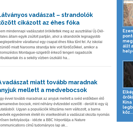
Látványos vadászat – strandolók
között cikázott az éhes fóka
Ezen
em mindennapi vadászatot örökítettek meg az ausztráliai Új-Dél-
pont
ales állam egyik zsúfolt partján, ahol a strandolók legnagyobb
megn
eglepetésére váratlanul egy csapat éhes fóka tűnt fel. Az iskolai
állt 
zünidő miatt Narooma strandja tele volt fürdőzőkkel, amikor a
helyé
zomszédos Montague-szigetről érkező tengeri ragadozók
elbukkantak és a sekély vízben úszkáló ha...
A vadászat miatt tovább maradnak
anyjuk mellett a medvebocsok
Elké
örök
gy évvel tovább maradnak az anyjuk mellett a svéd erdőkben élő
Kína
arnamedve-bocsok, mint néhány évtizeddel ezelőtt - derült ki egy új
legb
utatásból. Ugyan a populációk létszáma nem változott, a barna
köz..
edvék egyedeinek életét és viselkedését a vadászat okozta nyomás
rősen befolyásolja - idézte a BBC hírportálja a Nature
ommunications című tudományos lap ak...