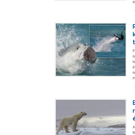
a
F
i
l
é
r
m
A
f