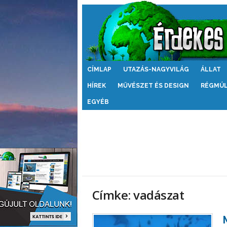
Érdekes
CÍMLAP
UTAZÁS-NAGYVILÁG
ÁLLAT
Világ
HÍREK
MŰVÉSZET ÉS DESIGN
RÉGMÚ
EGYÉB
Címke: vadászat