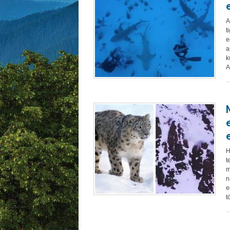
A
t
e
a
k
A
H
t
m
n
e
t