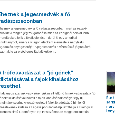
Éheznek a jegesmedvék a fő
vadászszezonban
heznek a jegesmedvék a fő vadászszezonban, mert az északi-
arkvidéki tengeri jég zsugorodása miatt az eddiginél sokkal több
nergiájukba telik a fókák elejtése - derül ki egy amerikai
anulmányból, amely a világon elsőként elemezte a nagytestű
agadozók anyagcseréjét. A jegesmedvék a vízen úszó jégtáblákról
sapnak le az elsődleges táplálékukkén...
A trófeavadászat a “jó gének”
kiiktatásával a fajok kihalásához
vezethet
 látványos szarvuk vagy sörényük miatt feltűnő hímek vadászata a "jó
Élet
ének" kiiktatásával növeli a fajok kihalásának esélyét egy új
sark
anulmány szerint. A veszélyeztetett fajok jó adottságú hímjei öt
norv
zázalékának kiirtása az egész populációt elpusztíthatja a Biological
leny
ciences című tudományos lap friss számában megjelent kutatás