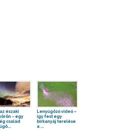
 az északi
Lenyűgöző videó –
körön – egy
így fest egy
ég család
birkanyáj terelése
űgö...
a ...