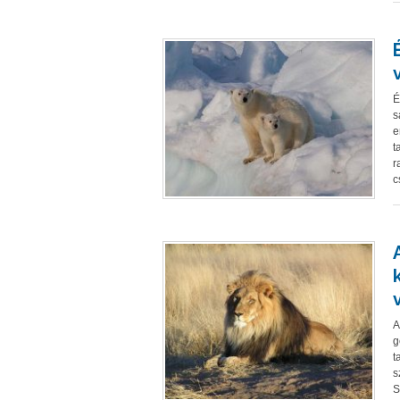
É
s
e
t
r
c
A
g
t
s
S