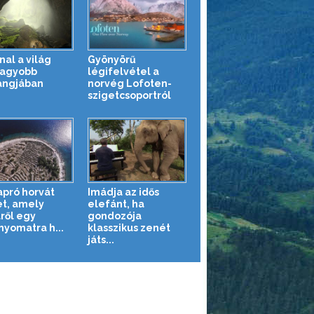
nal a világ
Gyönyörű
agyobb
légifelvétel a
angjában
norvég Lofoten-
szigetcsoportról
apró horvát
Imádja az idős
et, amely
elefánt, ha
lről egy
gondozója
nyomatra h...
klasszikus zenét
játs...