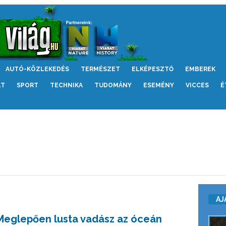
AUTÓ-KÖZLEKEDÉS
TERMÉSZET
ELKÉPESZTŐ
EMBEREK
LT
SPORT
TECHNIKA
TUDOMÁNY
ESEMÉNY
VICCES
É
AJ
Meglepően lusta vadász az óceán