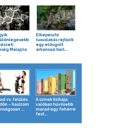
gyik
Elképesztő
ülönlegesebb
luxuslakás rejtőzik
észeti
egy eldugott
nség Malajzia
arkansasi barl...
.
ad vs. felülés
A színek fizikája:
ldön – hasizom
valóban hűvösebb
nságosan ...
marad egy fehérre
fest...