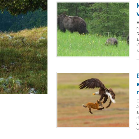
E
h
D
a
t
I
E
J
a
r
v
v