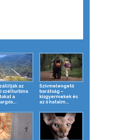
zállítják az
Szívmelengető
i szélturbina
barátság –
tokat a
kisgyermekek és
argós...
az ő hatalm...