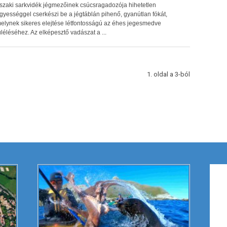
szaki sarkvidék jégmezőinek csúcsragadozója hihetetlen
gyességgel cserkészi be a jégtáblán pihenő, gyanútlan fókát,
elynek sikeres elejtése létfontosságú az éhes jegesmedve
úléléséhez. Az elképesztő vadászat a ...
1. oldal a 3-ból