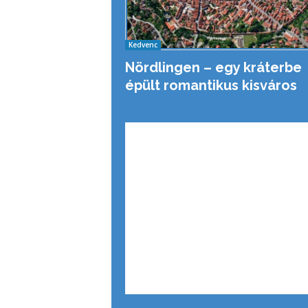
Kedvenc
Nördlingen – egy kráterbe
épült romantikus kisváros