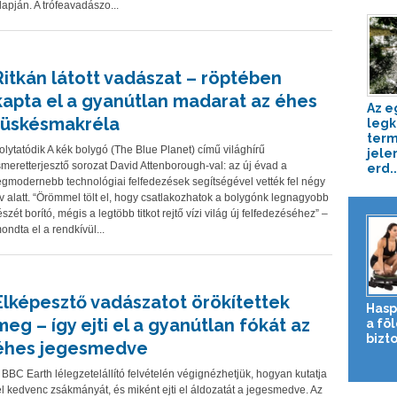
lapján. A trófeavadászo...
Ritkán látott vadászat – röptében
kapta el a gyanútlan madarat az éhes
Az e
tüskésmakréla
legk
term
olytatódik A kék bolygó (The Blue Planet) című világhírű
jele
smeretterjesztő sorozat David Attenborough-val: az új évad a
erd..
egmodernebb technológiai felfedezések segítségével vették fel négy
v alatt. “Örömmel tölt el, hogy csatlakozhatok a bolygónk legnagyobb
észét borító, mégis a legtöbb titkot rejtő vízi világ új felfedezéséhez” –
ondta el a rendkívül...
Elképesztő vadászatot örökítettek
Hasp
meg – így ejti el a gyanútlan fókát az
a fö
bizto
éhes jegesmedve
 BBC Earth lélegzetelállító felvételén végignézhetjük, hogyan kutatja
el kedvenc zsákmányát, és miként ejti el áldozatát a jegesmedve. Az