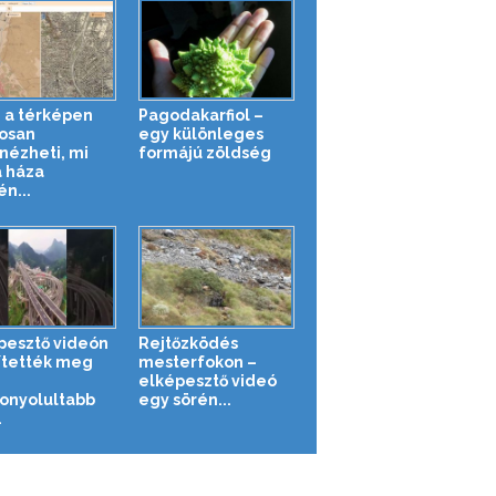
 a térképen
Pagodakarfiol –
osan
egy különleges
ézheti, mi
formájú zöldség
a háza
n...
pesztő videón
Rejtőzködés
ítették meg
mesterfokon –
elképesztő videó
onyolultabb
egy sörén...
.