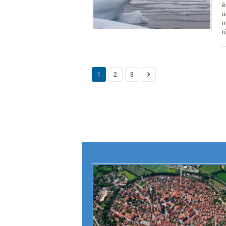
é
ü
m
t
1
2
3