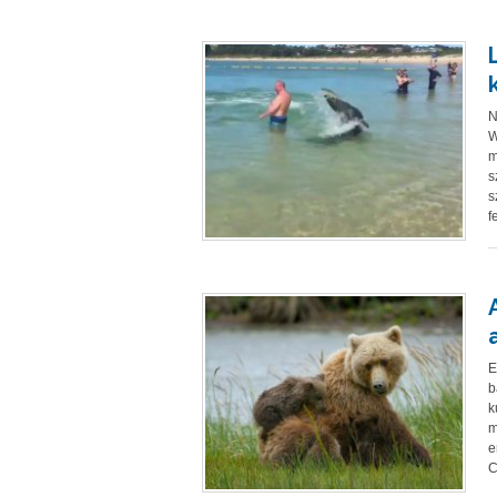
N
W
m
s
s
f
E
b
k
m
e
C