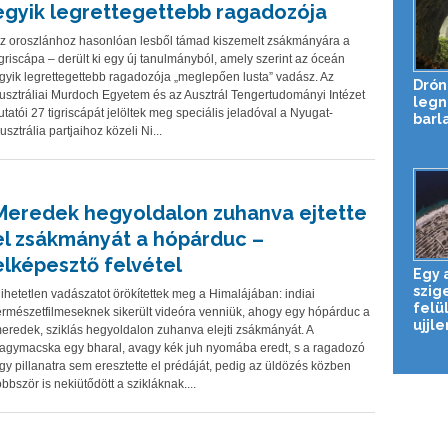
egyik legrettegettebb ragadozója
z oroszlánhoz hasonlóan lesből támad kiszemelt zsákmányára a
igriscápa – derült ki egy új tanulmányból, amely szerint az óceán
gyik legrettegettebb ragadozója „meglepően lusta” vadász. Az
Drón
usztráliai Murdoch Egyetem és az Ausztrál Tengertudományi Intézet
legn
utatói 27 tigriscápát jelöltek meg speciális jeladóval a Nyugat-
barl
usztrália partjaihoz közeli Ni...
Meredek hegyoldalon zuhanva ejtette
el zsákmányát a hópárduc –
elképesztő felvétel
Egy 
szig
ihetetlen vadászatot örökítettek meg a Himalájában: indiai
felü
ermészetfilmeseknek sikerült videóra venniük, ahogy egy hópárduc a
ujjle
eredek, sziklás hegyoldalon zuhanva elejti zsákmányát. A
agymacska egy bharal, avagy kék juh nyomába eredt, s a ragadozó
gy pillanatra sem eresztette el prédáját, pedig az üldözés közben
öbbször is nekiütődött a szikláknak....