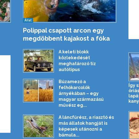
Állat
Polippal csapott arcon egy
megdöbbent kajakost a fóka
A keleti blokk
közlekedését
meghatározó tíz
autótípus
Búzamező a
Így s
felhőkarcolók
óriás
árnyékában – egy
lapá
magyar származású
kany
művész eg...
A láncfűrész, a riasztó és
más állatok hangját is
képesek utánozni a
bámula...