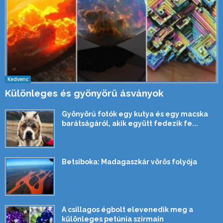
Kedvenc
Különleges és gyönyörű ásványok
Gyönyörű fotók egy kutya és egy macska
barátságáról, akik együtt fedezik fe...
Betsiboka: Madagaszkár vörös folyója
A csillagos égbolt elevenedik meg a
különleges petúnia szirmain