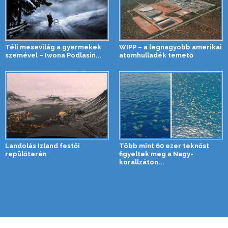
Téli mesevilág a gyermekek
WIPP – a legnagyobb amerikai
szemével – Iwona Podlasiń...
atomhulladék temető
Landolás Izland festői
Több mint 60 ezer teknőst
repülőterén
figyeltek meg a Nagy-
korallzáton...