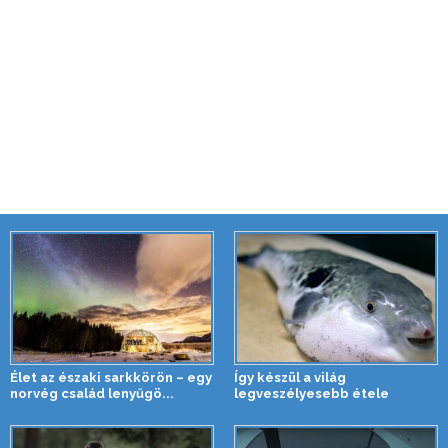
Élet az északi sarkkörön – egy
Így készül a világ
norvég család lenyűgö...
legveszélyesebb étele