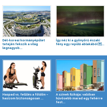
Dél-koreai kormányépület
Így néz ki a gyönyörű északi
tetején fekszik a világ
fény egy repülő ablakából ...
legnagyob...
Haspad vs. felülés a földön –
A színek fizikája: valóban
hasizom biztonságosan ...
hűvösebb marad egy fehérre
fest...