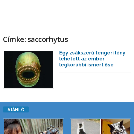
Címke: saccorhytus
Egy zsákszerű tengeri lény
lehetett az ember
legkorábbi ismert őse
AJÁNLÓ