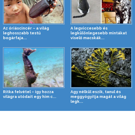
Az óriáscincér – a világ
A legviccesebb és
leghosszabb testű
legkülönlegesebb mintákat
bogárfaja...
viselő macskák...
Ritka felvétel – így hozza
Agy nélkül eszik, tanul és
világra utódait egy hím c...
meggyógyítja magát a világ
legk...