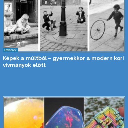
Emberek
Képek a múltból – gyermekkor a modern kori
vívmányok előtt