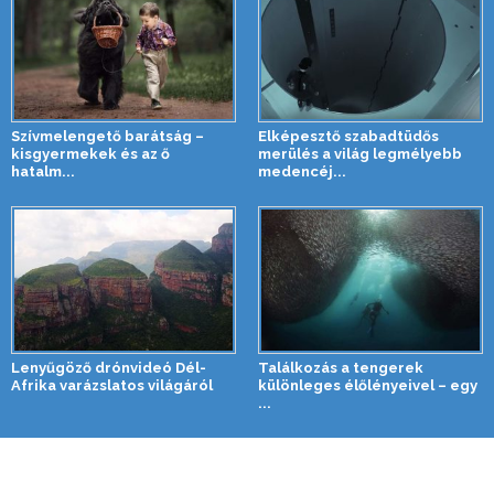
Szívmelengető barátság –
Elképesztő szabadtüdős
kisgyermekek és az ő
merülés a világ legmélyebb
hatalm...
medencéj...
Lenyűgöző drónvideó Dél-
Találkozás a tengerek
Afrika varázslatos világáról
különleges élőlényeivel – egy
...