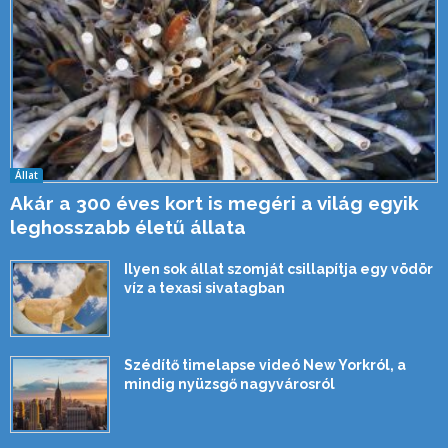
Állat
Akár a 300 éves kort is megéri a világ egyik
leghosszabb életű állata
Ilyen sok állat szomját csillapítja egy vödör
víz a texasi sivatagban
Szédítő timelapse videó New Yorkról, a
mindig nyüzsgő nagyvárosról