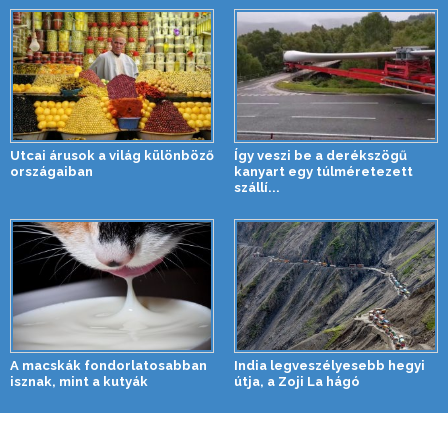
Utcai árusok a világ különböző
Így veszi be a derékszögű
országaiban
kanyart egy túlméretezett
szállí...
A macskák fondorlatosabban
India legveszélyesebb hegyi
isznak, mint a kutyák
útja, a Zoji La hágó