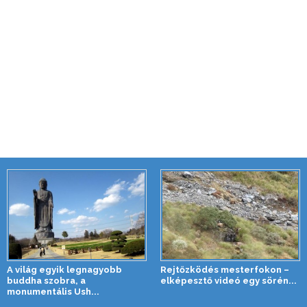
A világ egyik legnagyobb
Rejtőzködés mesterfokon –
buddha szobra, a
elképesztő videó egy sörén...
monumentális Ush...