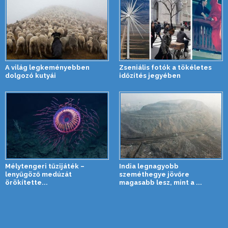
A világ legkeményebben
Zseniális fotók a tökéletes
dolgozó kutyái
időzítés jegyében
Mélytengeri tűzijáték –
India legnagyobb
lenyűgöző medúzát
szeméthegye jövőre
örökítette...
magasabb lesz, mint a ...