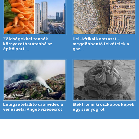
Zöldségekkel tennék
Dél-Afrikai kontraszt –
környezetbarátabbá az
megdöbbentő felvételek a
építőipart ̵...
gaz...
Lélegzetelállító drónvideó a
Elektronmikroszkópos képek
venezuelai Angel-vízesésről
egy szúnyogról