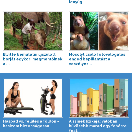
lenyűg...
Elvitte bemutatni újszülött
Mosolyt csaló fotóválogatás
borját egykori megmentőinek
enged bepillantást a
a ...
veszélyez...
Haspad vs. felülés a földön –
A színek fizikája: valóban
hasizom biztonságosan ...
hűvösebb marad egy fehérre
fest...