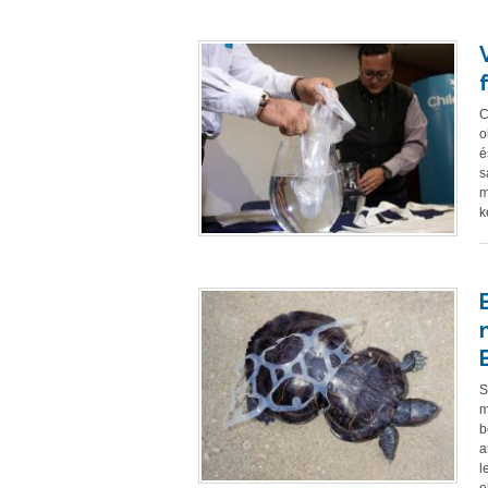
C
o
é
s
m
k
S
m
b
a
l