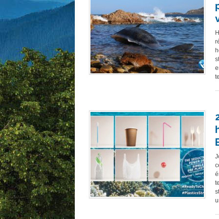
H
r
h
s
e
t
J
c
é
t
s
u