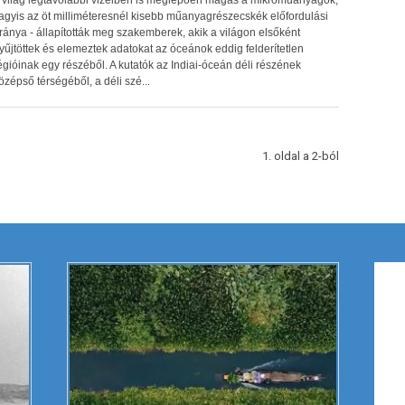
 világ legtávolabbi vizeiben is meglepően magas a mikroműanyagok,
agyis az öt milliméteresnél kisebb műanyagrészecskék előfordulási
ránya - állapították meg szakemberek, akik a világon elsőként
yűjtöttek és elemeztek adatokat az óceánok eddig felderítetlen
égióinak egy részéből. A kutatók az Indiai-óceán déli részének
özépső térségéből, a déli szé...
1. oldal a 2-ból