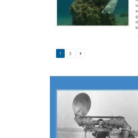
A
v
a
g
r
k
1
2