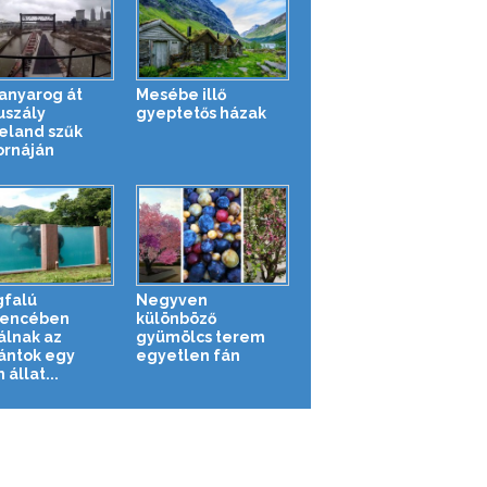
kanyarog át
Mesébe illő
uszály
gyeptetős házak
eland szűk
ornáján
falú
Negyven
encében
különböző
álnak az
gyümölcs terem
ántok egy
egyetlen fán
 állat...