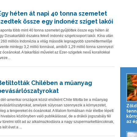
Egy héten át napi 40 tonna szemetet
szedtek össze egy indonéz sziget lakói
aponta több mint 40 tonna szemetet gyűjtöttek össze egy héten át
gy Dzsakartától északra fekvő indonéz szigetcsoport lakói. Kína után
 260 milliós Indonézia a világ második legnagyobb szeméttermelője
vente mintegy 3,2 millió tonnával, amiből 1,29 millió tonna szennyezi
z óceánokat. A takarítási művelet az Ezer-szigetek nevű korallokkal
veze...
Betiltották Chilében a műanyag
bevásárlószatyrokat
 dél-amerikai országok közül elsőként Chile tiltotta be a műanyag
evásárlószatyrokat, amelyek súlyosan szennyezik a környezetet,
Zöld
tenn
őleg a tengereket és óceánokat. A tilalom formálisan már életbe lépett
körn
 hivatalos közlönyben való publikálással, de a drákói jogszabály fél
az ép
v türelmi időt ad az alkalmazkodásra a nagy szupermarketláncoknak,
s két évet a ...