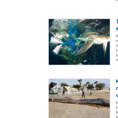
e
R
m
o
h
(
n
M
b
f
M