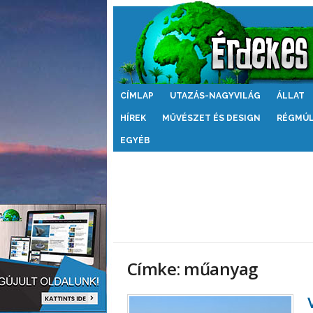
Érdekes
CÍMLAP
UTAZÁS-NAGYVILÁG
ÁLLAT
Világ
HÍREK
MŰVÉSZET ÉS DESIGN
RÉGMÚ
EGYÉB
Címke: műanyag