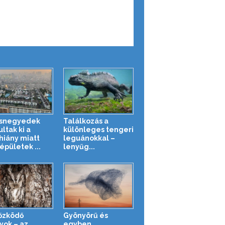
osnegyedek
Találkozás a
ltak ki a
különleges tengeri
hiány miatt
leguánokkal –
épületek ...
lenyűg...
őzködő
Gyönyörű és
yok – az
egyben