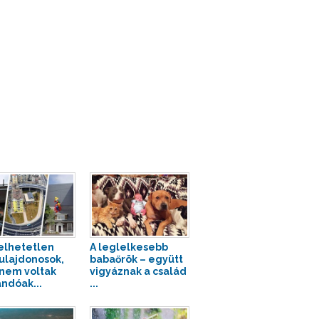
elhetetlen
A leglelkesebb
ulajdonosok,
babaőrök – együtt
 nem voltak
vigyáznak a család
andóak...
...