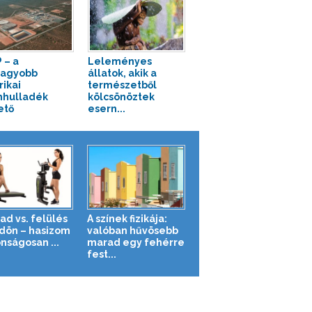
 – a
Leleményes
nagyobb
állatok, akik a
ikai
természetből
hulladék
kölcsönöztek
ető
esern...
ad vs. felülés
A színek fizikája:
ldön – hasizom
valóban hűvösebb
nságosan ...
marad egy fehérre
fest...