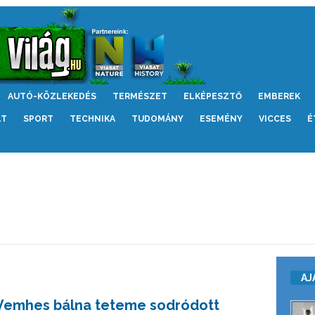
AUTÓ-KÖZLEKEDÉS
TERMÉSZET
ELKÉPESZTŐ
EMBEREK
LT
SPORT
TECHNIKA
TUDOMÁNY
ESEMÉNY
VICCES
É
AJ
Vemhes bálna teteme sodródott