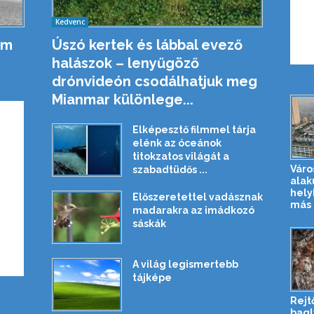
Kedvenc
em
Úszó kertek és lábbal evező
halászok – lenyűgöző
drónvideón csodálhatjuk meg
Mianmar különlege...
Elképesztő filmmel tárja
elénk az óceánok
titokzatos világát a
Vár
szabadtüdős ...
alaku
hely
Előszeretettel vadásznak
más 
madarakra az imádkozó
sáskák
A világ legismertebb
tájképe
Rejt
bagl