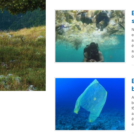
N
e
a
é
a
ö
A
b
f
a
é
é