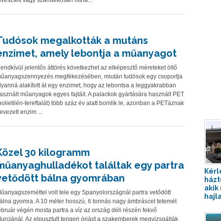
lvesztett vagy szándékosan ottha...
Tudósok megalkották a mutáns
enzimet, amely lebontja a műanyagot
endkívül jelentős áttörés következhet az elképesztő méreteket öltő
űanyagszennyezés megfékezésében, miután tudósok egy csoportja
lyanná alakított át egy enzimet, hogy az lebontsa a leggyakrabban
asznált műanyagok egyes fajtáit. A palackok gyártására használt PET
polietilén-tereftalát) több száz év alatt bomlik le, azonban a PETáznak
evezett enzim ...
Közel 30 kilogramm
műanyaghulladékot találtak egy partra
Kérl
vetődött bálna gyomrában
házt
akik
űanyagszeméttel volt tele egy Spanyolországnál partra vetődött
hajl
álna gyomra. A 10 méter hosszú, 6 tonnás nagy ámbráscet tetemét
ebruár végén mosta partra a víz az ország déli részén fekvő
urciánál. Az elpusztult tengeri óriást a szakemberek megvizsgálták