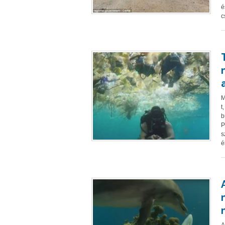
é
c
M
t
b
P
s
é