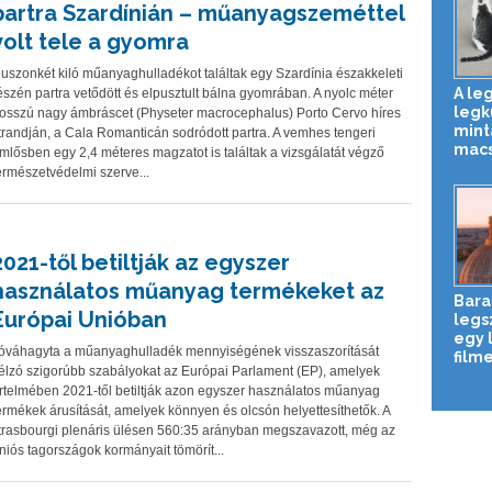
partra Szardínián – műanyagszeméttel
volt tele a gyomra
uszonkét kiló műanyaghulladékot találtak egy Szardínia északkeleti
A le
észén partra vetődött és elpusztult bálna gyomrában. A nyolc méter
legk
osszú nagy ámbráscet (Physeter macrocephalus) Porto Cervo híres
mint
trandján, a Cala Romanticán sodródott partra. A vemhes tengeri
macs
mlősben egy 2,4 méteres magzatot is találtak a vizsgálatát végző
ermészetvédelmi szerve...
2021-től betiltják az egyszer
használatos műanyag termékeket az
Bara
Európai Unióban
legs
egy 
óváhagyta a műanyaghulladék mennyiségének visszaszorítását
filme
élzó szigorúbb szabályokat az Európai Parlament (EP), amelyek
rtelmében 2021-től betiltják azon egyszer használatos műanyag
ermékek árusítását, amelyek könnyen és olcsón helyettesíthetők. A
trasbourgi plenáris ülésen 560:35 arányban megszavazott, még az
niós tagországok kormányait tömörít...