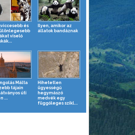
gviccesebb és
Ilyen, amikor az
ülönlegesebb
állatok bandáznak
ákat viselő
kák...
ngolás Málta
Hihetetlen
zebb tájain
ügyességű
látványos úti
hegymászó
n ...
medvék egy
függőleges szikl...