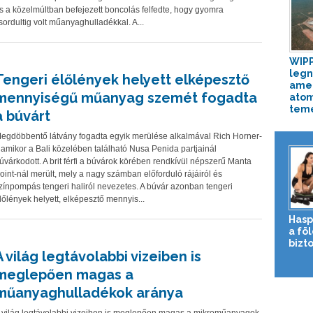
s a közelmúltban befejezett boncolás felfedte, hogy gyomra
sordultig volt műanyaghulladékkal. A...
WIPP
leg
Tengeri élőlények helyett elképesztő
amer
mennyiségű műanyag szemét fogadta
atom
tem
a búvárt
egdöbbentő látvány fogadta egyik merülése alkalmával Rich Horner-
, amikor a Bali közelében található Nusa Penida partjainál
úvárkodott. A brit férfi a búvárok körében rendkívül népszerű Manta
oint-nál merült, mely a nagy számban előforduló rájáiról és
zínpompás tengeri haliról nevezetes. A búvár azonban tengeri
lőlények helyett, elképesztő mennyis...
Hasp
a fö
bizto
A világ legtávolabbi vizeiben is
meglepően magas a
műanyaghulladékok aránya