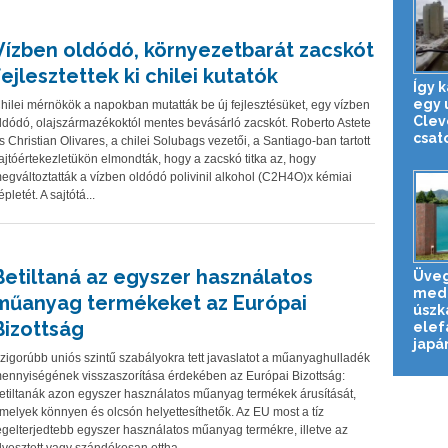
Vízben oldódó, környezetbarát zacskót
fejlesztettek ki chilei kutatók
Így 
egy 
hilei mérnökök a napokban mutatták be új fejlesztésüket, egy vízben
Clev
ldódó, olajszármazékoktól mentes bevásárló zacskót. Roberto Astete
csat
s Christian Olivares, a chilei Solubags vezetői, a Santiago-ban tartott
ajtóértekezletükön elmondták, hogy a zacskó titka az, hogy
egváltoztatták a vízben oldódó polivinil alkohol (C2H4O)x kémiai
épletét. A sajtótá...
Betiltaná az egyszer használatos
Üveg
med
műanyag termékeket az Európai
úszk
Bizottság
elef
japán
zigorúbb uniós szintű szabályokra tett javaslatot a műanyaghulladék
ennyiségének visszaszorítása érdekében az Európai Bizottság:
etiltanák azon egyszer használatos műanyag termékek árusítását,
melyek könnyen és olcsón helyettesíthetők. Az EU most a tíz
egelterjedtebb egyszer használatos műanyag termékre, illetve az