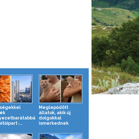
ségekkel
Meglepődött
ék
állatok, akik új
yezetbarátabbá
dolgokkal
ítőipart ̵...
ismerkednek