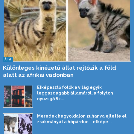
Állat
Különleges kinézetű állat rejtőzik a föld
alatt az afrikai vadonban
Elképesztő fotók a világ egyik
leggazdagabb államáról, a folyton
nyüzsgő Sz...
Meredek hegyoldalon zuhanva ejtette el
zsákmányát a hópárduc – elképe...