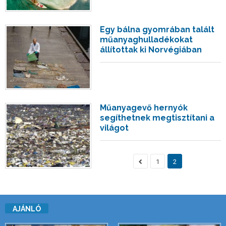
Egy bálna gyomrában talált
műanyaghulladékokat
állítottak ki Norvégiában
Műanyagevő hernyók
segíthetnek megtisztítani a
világot
1
2
AJÁNLÓ