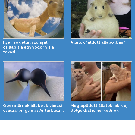
Ilyen sok állat szomját
Állatok “áldott állapotban”
csillapítja egy vödör víz a
texasi...
Operatőrnek állt két kíváncsi
Meglepődött állatok, akik új
császárpingvin az Antarktisz...
dolgokkal ismerkednek