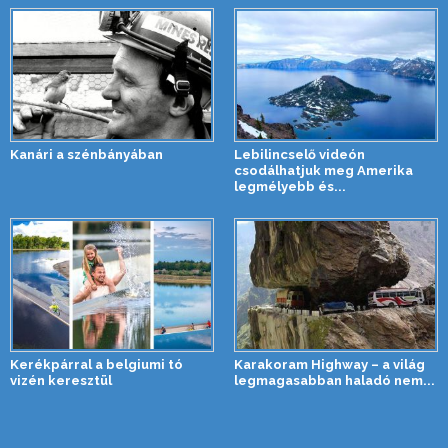
Kanári a szénbányában
Lebilincselő videón
csodálhatjuk meg Amerika
legmélyebb és...
Kerékpárral a belgiumi tó
Karakoram Highway – a világ
vizén keresztül
legmagasabban haladó nem...