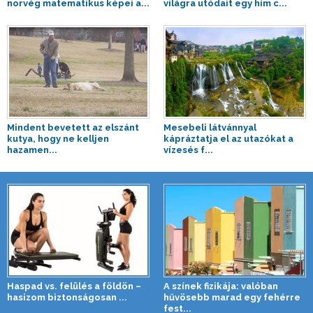
norvég matematikus képei a...
világra utódait egy hím c...
Mindent bevetett az elszánt
Mesebeli látvánnyal
kutya, hogy ne kelljen
kápráztatja el az utazókat a
hazamen...
vízesés f...
Haspad vs. felülés a földön –
A színek fizikája: valóban
hasizom biztonságosan ...
hűvösebb marad egy fehérre
fest...