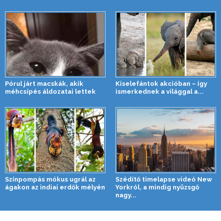
Pórul járt macskák, akik
Kiselefántok akcióban – így
méhcsípés áldozatai lettek
ismerkednek a világgal a...
Színpompás mókus ugrál az
Szédítő timelapse videó New
ágakon az indiai erdők mélyén
Yorkról, a mindig nyüzsgő
nagy...