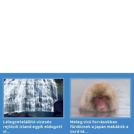
Lélegzetelállító vízesés
Meleg vizű forrásokban
rejtőzik Izland egyik eldugott
fürdőznek a japán makákók a
vi...
zord té...