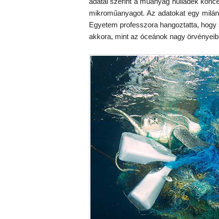
adatai szerint a műanyag hulladék koncen
mikroműanyagot. Az adatokat egy milán
Egyetem professzora hangoztatta, hogy 
akkora, mint az óceánok nagy örvényeib