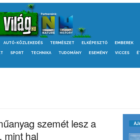
AUTÓ-KÖZLEKEDÉS
TERMÉSZET
ELKÉPESZTŐ
EMBEREK
LT
SPORT
TECHNIKA
TUDOMÁNY
ESEMÉNY
VICCES
É
űanyag szemét lesz a
AJ
 mint hal