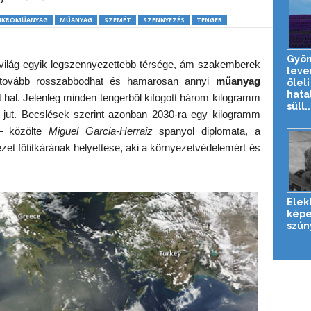
IKROMŰANYAG
MŰANYAG
SZEMÉT
SZENNYEZÉS
TENGER
Gyön
a világ egyik legszennyezettebb térsége, ám szakemberek
leve
t tovább rosszabbodhat és hamarosan annyi
műanyag
öleli
hata
 hal. Jelenleg minden tengerből kifogott három kilogramm
süll..
jut. Becslések szerint azonban 2030-ra egy kilogramm
 – közölte
Miguel Garcia-Herraiz
spanyol diplomata, a
zet főtitkárának helyettese, aki a környezetvédelemért és
Elek
képe
szún