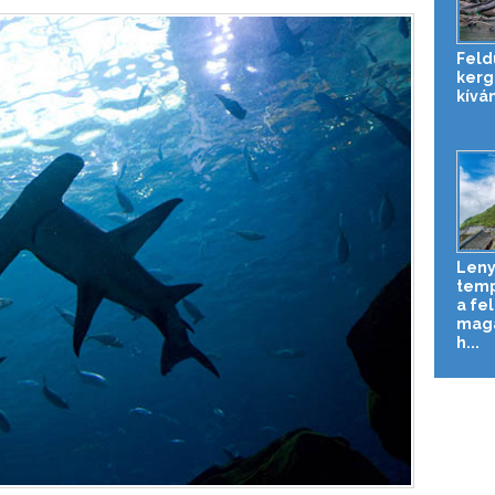
Feld
kerg
kíván
Len
temp
a fe
maga
h...