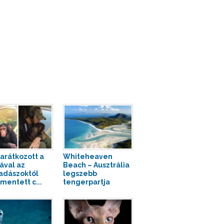
barátkozott a
Whiteheaven
tával az
Beach – Ausztrália
adászoktól
legszebb
entett c...
tengerpartja