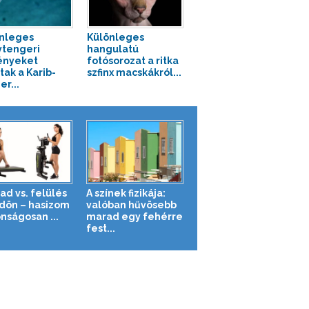
nleges
Különleges
tengeri
hangulatú
ényeket
fotósorozat a ritka
tak a Karib-
szfinx macskákról...
r...
ad vs. felülés
A színek fizikája:
ldön – hasizom
valóban hűvösebb
nságosan ...
marad egy fehérre
fest...