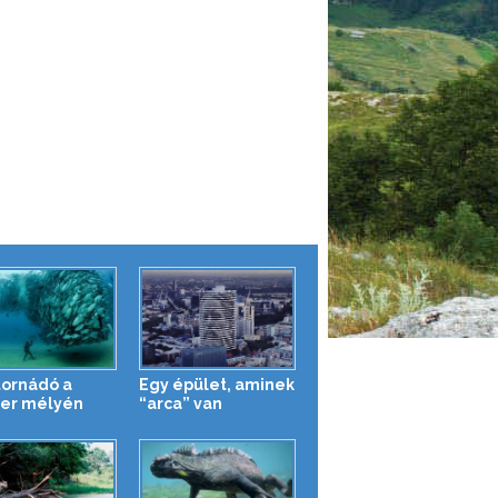
tornádó a
Egy épület, aminek
er mélyén
“arca” van