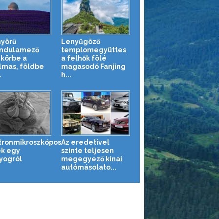
yörű
Lenyűgöző
ndulamező
templomegyüttes
 körbe a
a felhők fölé
lmas, földbe
magasodó Fanjing
.
h...
tronmikroszkópos
Az eredetivel
k egy
szinte teljesen
yogról
megegyező kínai
autómásolato...