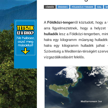
CÍMKÉK
ÉRDEKES
FÖLDKÖZI TENGER
HAL
M
A
Földközi-tenger
ről köztudott, hogy 
arra figyelmeztetnek, hogy a helyze
hulladék
lesz a Földközi-tengerben, mint
halra egy kilogramm műanyag hulladék 
halra egy kilogramm hulladék juthat
Szövetség a Mediterrán-térségért szerve
vízgazdálkodásért felelős.