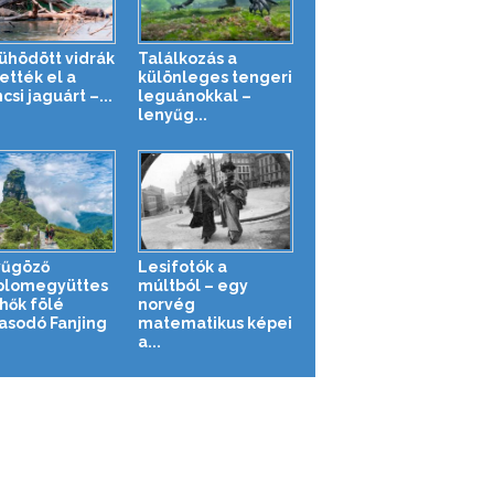
ühödött vidrák
Találkozás a
ették el a
különleges tengeri
csi jaguárt –...
leguánokkal –
lenyűg...
yűgöző
Lesifotók a
lomegyüttes
múltból – egy
lhők fölé
norvég
sodó Fanjing
matematikus képei
a...