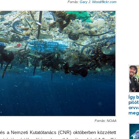
Forrás:
Gary J. Wood
/
flickr.com
Így 
piló
orvv
megm
Forrás: NOAA
 és a Nemzeti Kutatótanács (CNR) októberben közzétett