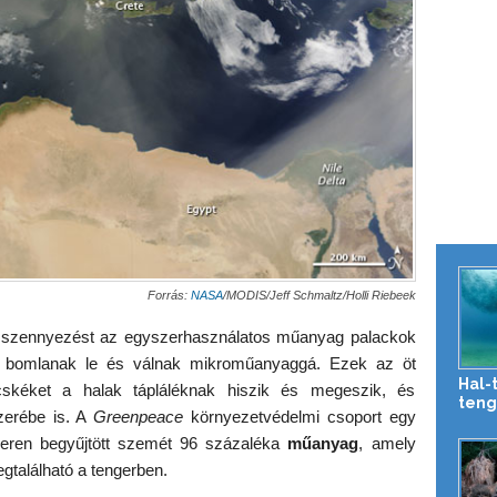
Forrás:
NASA
/MODIS/Jeff Schmaltz/Holli Riebeek
 szennyezést az egyszerhasználatos műanyag palackok
n bomlanak le és válnak mikroműanyaggá. Ezek az öt
Hal-
cskéket a halak tápláléknak hiszik és megeszik, és
teng
zerébe is. A
Greenpeace
környezetvédelmi csoport egy
ngeren begyűjtött szemét 96 százaléka
műanyag
, amely
található a tengerben.