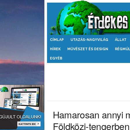
Érdekes
CÍMLAP
UTAZÁS-NAGYVILÁG
ÁLLAT
Világ
HÍREK
MŰVÉSZET ÉS DESIGN
RÉGMÚ
EGYÉB
Hamarosan annyi m
Földközi-tengerben,