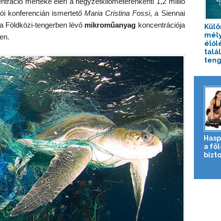
tráció mértéke eléri a négyzetkilométerenkénti 1,2 millió
ói konferencián ismertető
Maria Cristina Fossi
, a Siennai
a Földközi-tengerben lévő
mikroműanyag
koncentrációja
Külö
mély
en.
élől
talál
tenge
Hasp
a fö
bizto