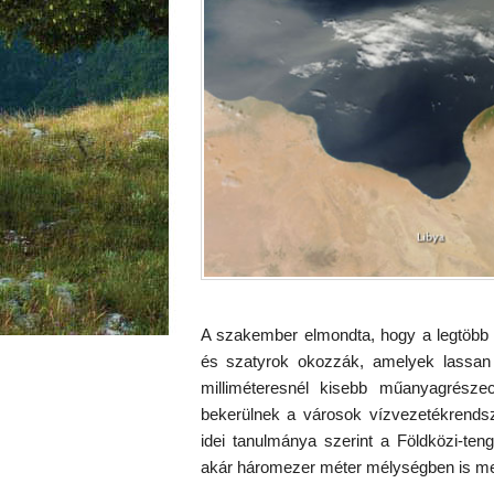
A szakember elmondta, hogy a legtöbb
és szatyrok okozzák, amelyek lassa
milliméteresnél kisebb műanyagrésze
bekerülnek a városok vízvezetékrends
idei tanulmánya szerint a Földközi-te
akár háromezer méter mélységben is meg